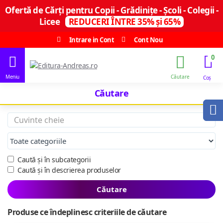
Ofertă de Cărți pentru Copii - Grădinițe - Școli - Colegii -
Licee
REDUCERI ÎNTRE 35% și 65%
Intrare in Cont
Cont Nou
0
Căutare
Caută și în subcategorii
Caută și în descrierea produselor
Căutare
Produse ce îndeplinesc criteriile de căutare