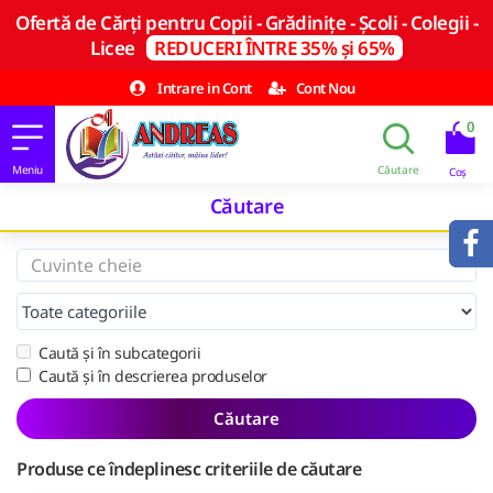
Ofertă de Cărți pentru Copii - Grădinițe - Școli - Colegii -
Licee
REDUCERI ÎNTRE 35% și 65%
Intrare in Cont
Cont Nou
0
Căutare
Caută și în subcategorii
Caută și în descrierea produselor
Căutare
Produse ce îndeplinesc criteriile de căutare