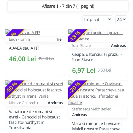
Afișare 1 - 7 din 7 (1 pagini)
-18 %
-6 %
Erich Fromm
Trei
Ioan Stavre
Andreas
A AVEA sau A FI?
Ceapa, usturoiul si prazul -
46,00 Lei
49,00 Lei
Ioan Stavre
6,97 Lei
8,50 Lei
-50 %
-20 %
Nicolae Gheorghiu
Andreas
Stefanescu Melchisedec
Vanatoare de romani si
Andreas
evrei - Genocid si holocaust
fascisto-horthyst in
Viata si minunile Cuvioasei
Transilvania
Maicii noastre Parascheva