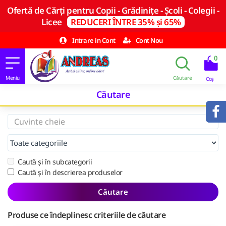
Ofertă de Cărți pentru Copii - Grădinițe - Școli - Colegii -
Licee
REDUCERI ÎNTRE 35% și 65%
Intrare in Cont
Cont Nou
0
Căutare
Caută și în subcategorii
Caută și în descrierea produselor
Căutare
Produse ce îndeplinesc criteriile de căutare