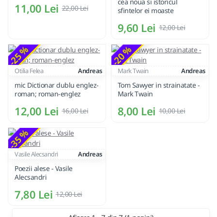
cea noua si istoricul
11,00 Lei
22,00 Lei
sfintelor ei moaste
9,60 Lei
12,00 Lei
-25 %
-20 %
Otilia Felea
Andreas
Mark Twain
Andreas
mic Dictionar dublu englez-
Tom Sawyer in strainatate -
roman; roman-englez
Mark Twain
12,00 Lei
8,00 Lei
16,00 Lei
10,00 Lei
-35 %
Vasile Alecsandri
Andreas
Poezii alese - Vasile
Alecsandri
7,80 Lei
12,00 Lei