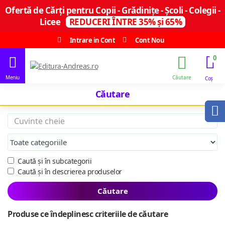
Ofertă de Cărți pentru Copii - Grădinițe - Școli - Colegii -
Licee
REDUCERI ÎNTRE 35% și 65%
Intrare in Cont
Cont Nou
0
Căutare
Caută și în subcategorii
Caută și în descrierea produselor
Căutare
Produse ce îndeplinesc criteriile de căutare