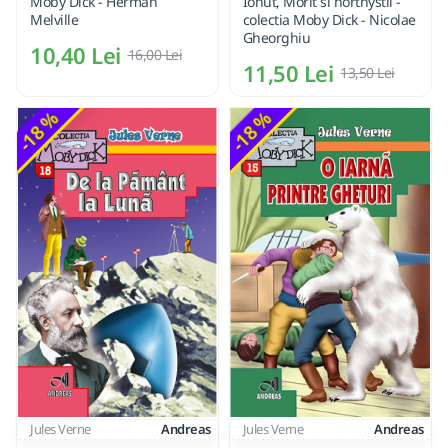
Moby Dick - Herman
Ionut, Morit si horthystii -
Melville
colectia Moby Dick - Nicolae
Gheorghiu
10,40 Lei
16,00 Lei
11,50 Lei
13,50 Lei
-18 %
-18 %
Jules Verne
Andreas
Jules Verne
Andreas