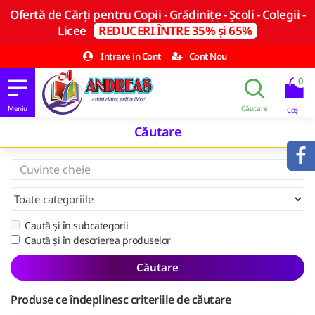
Ofertă de Cărți pentru Copii - Grădinițe - Școli - Colegii -
Licee
REDUCERI ÎNTRE 35% și 65%
Intrare in Cont
Cont Nou
0
Căutare
Caută și în subcategorii
Caută și în descrierea produselor
Căutare
Produse ce îndeplinesc criteriile de căutare