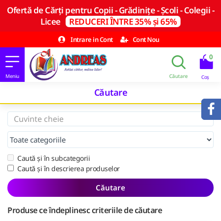
Ofertă de Cărți pentru Copii - Grădinițe - Școli - Colegii -
Licee
REDUCERI ÎNTRE 35% și 65%
Intrare in Cont
Cont Nou
0
Căutare
Caută și în subcategorii
Caută și în descrierea produselor
Căutare
Produse ce îndeplinesc criteriile de căutare