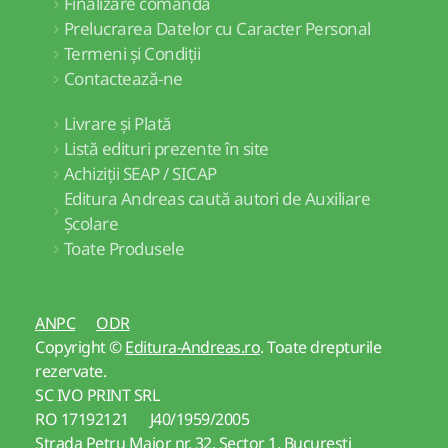
Finalizare comandă
Prelucrarea Datelor cu Caracter Personal
Termeni și Condiții
Contactează-ne
Livrare și Plată
Listă edituri prezente în site
Achiziții SEAP / SICAP
Editura Andreas caută autori de Auxiliare
Școlare
Toate Produsele
ANPC
ODR
Copyright ©
Editura-Andreas.ro
. Toate drepturile
rezervate.
SC IVO PRINT SRL
RO 17192121 J40/1959/2005
Strada Petru Maior nr. 32, Sector 1, Bucuresti