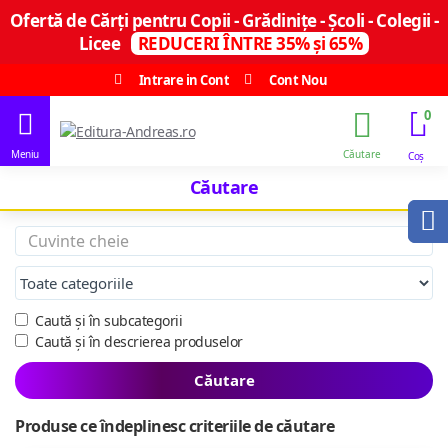
Ofertă de Cărți pentru Copii - Grădinițe - Școli - Colegii -
Licee
REDUCERI ÎNTRE 35% și 65%
Intrare in Cont
Cont Nou
0
Căutare
Caută și în subcategorii
Caută și în descrierea produselor
Căutare
Produse ce îndeplinesc criteriile de căutare