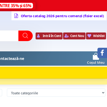
NTRE 35% și 65%
Oferta catalog 2026 pentru comenzi (fisier excel)
Intră în Cont
Cont Nou
Wishlist
0
ntactează-ne
Coșul Meu