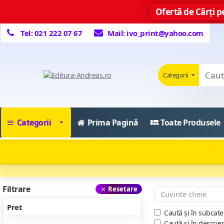
Ofertă de Cărți pe
Tel: 021 222 07 67
Mail: ivo_print@yahoo.com
Categorii
Categorii
Prima Pagină
Toate Produsele
Filtrare
Resetare
Pret
Caută și în subcate
Caută și în descrie