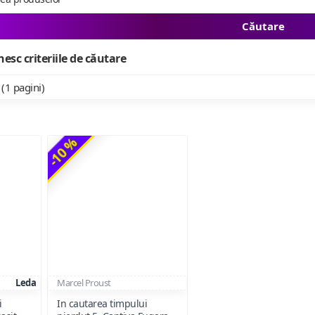
Căutare
esc criteriile de căutare
 (1 pagini)
-10 %
Leda
Marcel Proust
i
In cautarea timpului