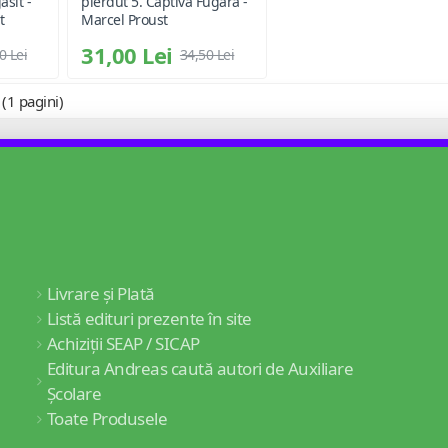
asit -
pierdut 5. Captiva Fugara -
t
Marcel Proust
31,00 Lei
0 Lei
34,50 Lei
 (1 pagini)
Livrare și Plată
Listă edituri prezente în site
Achiziții SEAP / SICAP
Editura Andreas caută autori de Auxiliare
Școlare
Toate Produsele