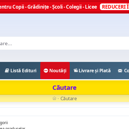
ntru Copii - Grădinițe - Școli - Colegii - Licee
REDUCERI Î
Listă Edituri
Noutăți
Livrare și Plată
Co
Căutare
Căutare
gorii
rea produselor