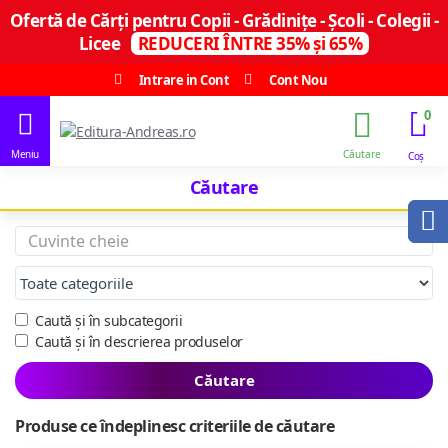
Ofertă de Cărți pentru Copii - Grădinițe - Școli - Colegii -
Licee
REDUCERI ÎNTRE 35% și 65%
Intrare in Cont
Cont Nou
0
Căutare
Caută și în subcategorii
Caută și în descrierea produselor
Căutare
Produse ce îndeplinesc criteriile de căutare