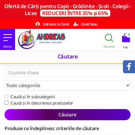
Ofertă de Cărți pentru Copii - Grădinițe - Școli - Colegii -
Licee
REDUCERI ÎNTRE 35% și 65%
Intrare in Cont
Cont Nou
0
Căutare
Caută și în subcategorii
Caută și în descrierea produselor
Căutare
Produse ce îndeplinesc criteriile de căutare