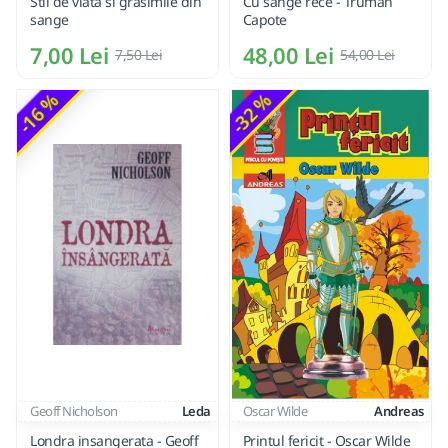
Stil de viata si grasimile din
Cu sange rece - Truman
sange
Capote
7,00 Lei
48,00 Lei
7,50 Lei
54,00 Lei
-16 %
-32 %
Geoff Nicholson
Leda
Oscar Wilde
Andreas
Londra insangerata - Geoff
Printul fericit - Oscar Wilde