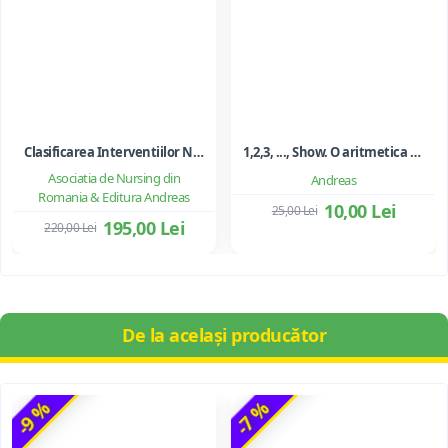
Clasificarea Interventiilor Nursing (NIC)
1,2,3, ..., Show. O aritmetica emotionala, o poezie a matematicii - Ioan Dancila
Asociatia de Nursing din
Andreas
Romania & Editura Andreas
10,00 Lei
25,00 Lei
195,00 Lei
220,00 Lei
De la același producător
-9 %
-7 %