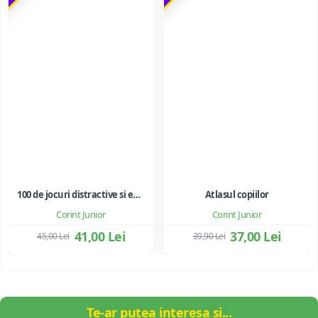
100 de jocuri distractive si educative
Atlasul copiilor
Corint Junior
Corint Junior
41,00 Lei
37,00 Lei
45,00 Lei
39,90 Lei
Te-ar putea interesa și...