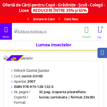
Ofertă de Cărți pentru Copii - Grădinițe - Școli - Colegii -
Licee
REDUCERI ÎNTRE 35% și 65%
Intrare in Cont
Cont Nou
0
Lumea insectelor
-13 %
Editură:
Corint Junior
Cod:
corint-33185
Apariție:
2007
ISBN 978-973-128-122-3
Nr. pagini /
32 pag. (coperta plastefiata
Copertă /
lucios; cartonata | format 23x30)
Format: