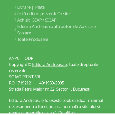
Livrare și Plată
Listă edituri prezente în site
Achiziții SEAP / SICAP
Editura Andreas caută autori de Auxiliare
Școlare
Toate Produsele
ANPC
ODR
Copyright ©
Editura-Andreas.ro
. Toate drepturile
rezervate.
SC IVO PRINT SRL
RO 17192121 J40/1959/2005
Strada Petru Maior nr. 32, Sector 1, Bucuresti
Editura-Andreas.ro folosește cookies (doar minimul
necesar pentru funcționarea normală a site-ului și
pentru comenzile plasate).
Detalii aici