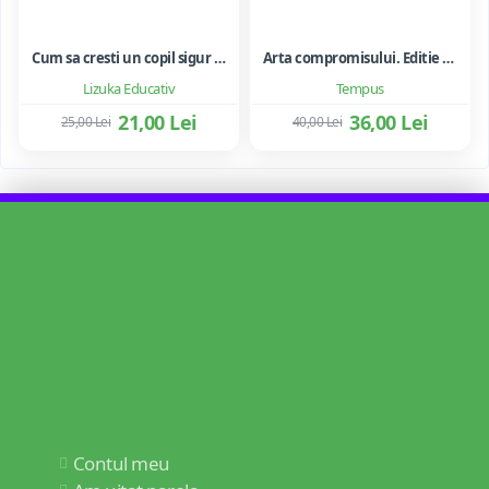
Cum sa cresti un copil sigur de sine ... si sa-i consolidezi autostima
Arta compromisului. Editie ne varietur - Ileana Vulpescu
Lizuka Educativ
Tempus
21,00 Lei
36,00 Lei
25,00 Lei
40,00 Lei
Contul meu