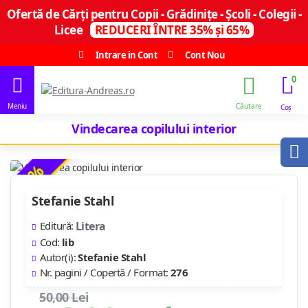
Ofertă de Cărți pentru Copii - Grădinițe - Școli - Colegii -
Licee
REDUCERI ÎNTRE 35% și 65%
Intrare in Cont
Cont Nou
0
Vindecarea copilului interior
-8 %
Stefanie Stahl
Editură:
Litera
Cod:
lib
Autor(i):
Stefanie Stahl
Nr. pagini / Copertă / Format:
276
50,00 Lei