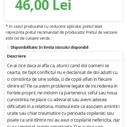
46,00 Lei
* In cazul produselor cu reducere aplicata: pretul taiat
reprezinta pretul recomandat de producator. Pretul de vanzare
este cel de culoare verde.
Disponibilitate: In limita stocului disponibil
Descriere
Ce-ai zice daca ai afla ca, atunci cand doi oameni se
cearta, de fapt conflictul nu e declansat de doi adulti cu
o constiinta de sine solida, ci de copiii aflati in fiecare
dintre ei? Fie ca avem probleme legate de increderea in
fortele proprii, ne indoim ca partenerul, seful sau noua
cunostinta ne place cu adevarat sau avem adesea
dificultati in a relationa, motivul este ca asociem amintiri
urate sau chiar traumatice cu perioada copilariei; sau
poate ca unii dintre noi au avut o copilarie nefericita, dar
si au reprimat aceste experiente. Dar cum sa ne