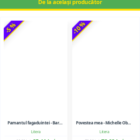
De la același producător
-10 %
-5 %
Pamantul fagaduintei - Barack Obama
Povestea mea - Michelle Obama
Litera
Litera