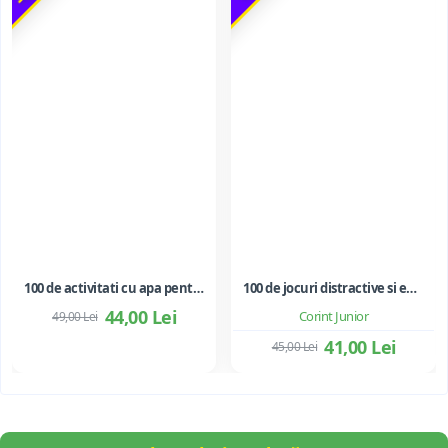
100 de activitati cu apa pentru dezvoltarea si relaxarea bebelusilor - Perrine Alliod
100 de jocuri distractive si educative
44,00 Lei
Corint Junior
49,00 Lei
41,00 Lei
45,00 Lei