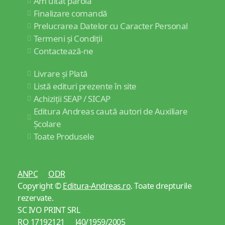
Am uitat parola
Finalizare comandă
Prelucrarea Datelor cu Caracter Personal
Termeni și Condiții
Contactează-ne
Livrare și Plată
Listă edituri prezente în site
Achiziții SEAP / SICAP
Editura Andreas caută autori de Auxiliare
Școlare
Toate Produsele
ANPC
ODR
Copyright ©
Editura-Andreas.ro
. Toate drepturile
rezervate.
SC IVO PRINT SRL
RO 17192121 J40/1959/2005