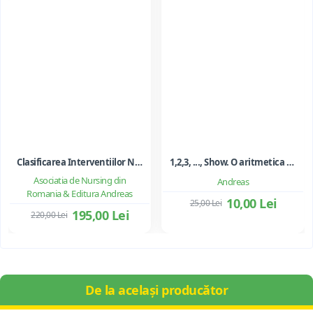
Clasificarea Interventiilor Nursing (NIC)
1,2,3, ..., Show. O aritmetica emotionala, o poezie a matematicii - Ioan Dancila
Asociatia de Nursing din
Andreas
Romania & Editura Andreas
10,00 Lei
25,00 Lei
195,00 Lei
220,00 Lei
De la același producător