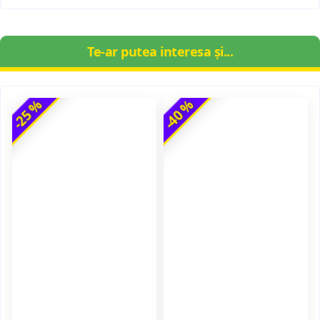
Te-ar putea interesa și...
-25 %
-40 %