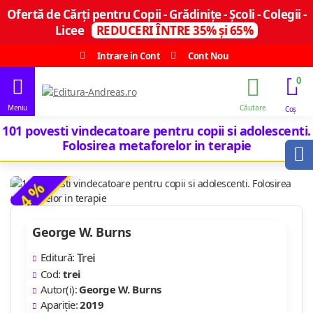
Ofertă de Cărți pentru Copii - Grădinițe - Școli - Colegii -
Licee
REDUCERI ÎNTRE 35% și 65%
Intrare in Cont
Cont Nou
0
101 povesti vindecatoare pentru copii si adolescenti.
Folosirea metaforelor in terapie
-4 %
George W. Burns
Editură:
Trei
Cod:
trei
Autor(i):
George W. Burns
Apariție:
2019