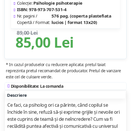
Colecție:
Psihologie psihoterapie
ISBN: 978-973-707-531-4
Nr. pagini /
576 pag. (coperta plastefiata
Copertă / Format:
lucios | format 13x20)
89,00 Lei
85,00 Lei
* In cazul produselor cu reducere aplicata: pretul taiat
reprezinta pretul recomandat de producator. Pretul de vanzare
este cel de culoare verde.
Disponibilitate: La comanda
Descriere
Ce faci, ca psiholog ori ca părinte, când copilul se
închide în sine, refuză să-şi exprime grijile şi nevoile ori
este cuprins de teamă şi de neîncredere? Cum va fi
reclădită puntea afectivă şi comunicativă cu universul