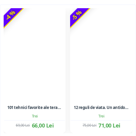
-4 %
-5 %
101 tehnici favorite ale terapiei prin joc
12 reguli de viata. Un antidot la haosul din jurul nostru - Jordan B. Peterson
Trei
Trei
66,00 Lei
71,00 Lei
69,00 Lei
75,00 Lei