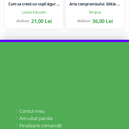
Cum sa cresti un copil sigur de sine ... si sa-i consolidezi autostima
Arta compromisului. Editie ne varietur - Ileana Vulpescu
Lizuka Educativ
Tempus
21,00 Lei
36,00 Lei
25,00 Lei
40,00 Lei
Contul meu
Am uitat parola
Finalizare comandă