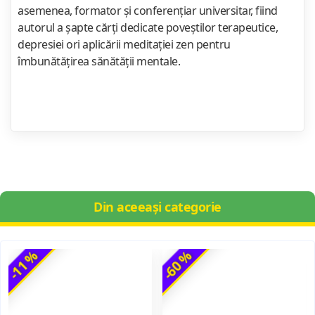
asemenea, formator şi conferenţiar universitar, fiind
autorul a şapte cărţi dedicate poveştilor terapeutice,
depresiei ori aplicării meditaţiei zen pentru
îmbunătăţirea sănătăţii mentale.
Din aceeași categorie
-11 %
-60 %