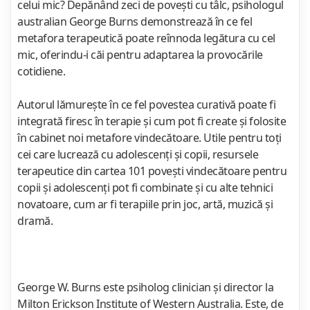
celui mic? Depănând zeci de poveşti cu tâlc, psihologul
australian George Burns demonstrează în ce fel
metafora terapeutică poate reînnoda legătura cu cel
mic, oferindu-i căi pentru adaptarea la provocările
cotidiene.
Autorul lămureşte în ce fel povestea curativă poate fi
integrată firesc în terapie şi cum pot fi create şi folosite
în cabinet noi metafore vindecătoare. Utile pentru toţi
cei care lucrează cu adolescenţi şi copii, resursele
terapeutice din cartea 101 poveşti vindecătoare pentru
copii şi adolescenţi pot fi combinate şi cu alte tehnici
novatoare, cum ar fi terapiile prin joc, artă, muzică şi
dramă.
George W. Burns este psiholog clinician şi director la
Milton Erickson Institute of Western Australia. Este, de