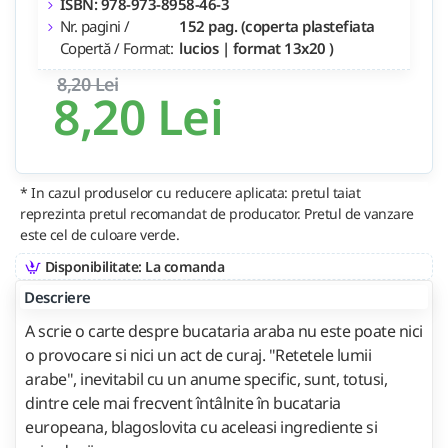
ISBN: 978-973-8958-46-3
Nr. pagini /
152 pag. (coperta plastefiata
Copertă / Format:
lucios | format 13x20 )
8,20 Lei
8,20 Lei
* In cazul produselor cu reducere aplicata: pretul taiat
reprezinta pretul recomandat de producator. Pretul de vanzare
este cel de culoare verde.
Disponibilitate: La comanda
Descriere
A scrie o carte despre bucataria araba nu este poate nici
o provocare si nici un act de curaj. "Retetele lumii
arabe", inevitabil cu un anume specific, sunt, totusi,
dintre cele mai frecvent întâlnite în bucataria
europeana, blagoslovita cu aceleasi ingrediente si