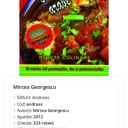
Mircea Georgescu
Editură:
Andreas
Cod:
andreas
Autor(i):
Mircea Georgescu
Apariție:
2012
Colecție:
333 retete