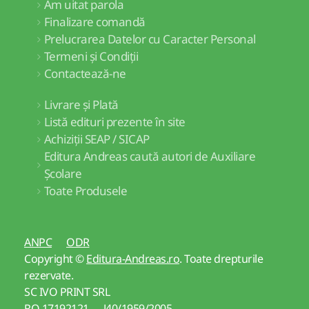
Am uitat parola
Finalizare comandă
Prelucrarea Datelor cu Caracter Personal
Termeni și Condiții
Contactează-ne
Livrare și Plată
Listă edituri prezente în site
Achiziții SEAP / SICAP
Editura Andreas caută autori de Auxiliare
Școlare
Toate Produsele
ANPC
ODR
Copyright ©
Editura-Andreas.ro
. Toate drepturile
rezervate.
SC IVO PRINT SRL
RO 17192121 J40/1959/2005