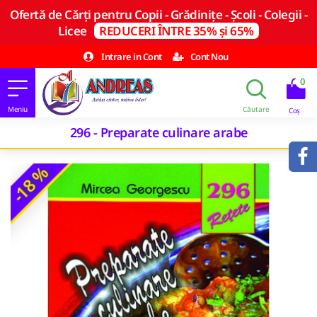
Ofertă de Cărți pentru Copii - Grădinițe - Școli - Colegii -
Licee
REDUCERI ÎNTRE 35% și 65%
Intrare in Cont
Cont Nou
0
296 - Preparate culinare arabe
-18 %