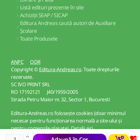
Listă edituri prezente în site
Achiziții SEAP / SICAP
Editura Andreas caută autori de Auxiliare
Școlare
Toate Produsele
ANPC
ODR
Copyright ©
Editura-Andreas.ro
. Toate drepturile
rezervate.
SC IVO PRINT SRL
RO 17192121 J40/1959/2005
Strada Petru Maior nr. 32, Sector 1, Bucuresti
Editura-Andreas.ro folosește cookies (doar minimul
necesar pentru funcționarea normală a site-ului și
pentru comenzile plasate).
Detalii aici
Adaugă în Coș