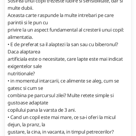
Sosirea unui copil trezeste iubire si sensibilitate, dar si
multe dubii.
Aceasta carte raspunde la multe intrebari pe care
parintii si le pun cu
privire la un aspect fundamental al cresterii unui copil:
alimentatia.
• E de preferat sa il alaptezi la san sau cu biberonul?
Daca alaptarea
artificiala este o necesitate, care lapte este mai indicat
exigentelor sale
nutritionale?
• in momentul intarcarii, ce alimente se aleg, cum se
gatesc si cum se
combina pe parcursul zilei? Multe retete simple si
gustoase adaptate
copilului pana la varsta de 3 ani.
• Cand un copil este mai mare, ce sa-i oferi la micul
dejun, la pranz, la
gustare, la cina, in vacanta, in timpul petrecerilor?