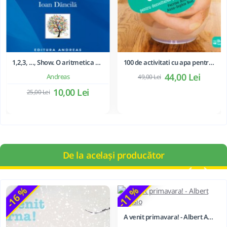
1,2,3, ..., Show. O aritmetica emotionala, o poezie a matematicii - Ioan Dancila
100 de activitati cu apa pentru dezvoltarea si relaxarea bebelusilor - Perrine Alliod
44,00 Lei
Andreas
49,00 Lei
10,00 Lei
25,00 Lei
De la același producător
-16 %
-11 %
A venit primavara! - Albert Asensio