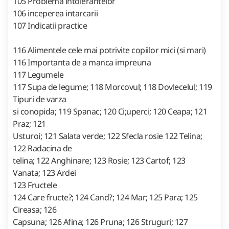
105 Problema intolerantelor
106 inceperea intarcarii
107 Indicatii practice
116 Alimentele cele mai potrivite copiilor mici (si mari)
116 Importanta de a manca impreuna
117 Legumele
117 Supa de legume; 118 Morcovul; 118 Dovlecelul; 119
Tipuri de varza
si conopida; 119 Spanac; 120 Ci;uperci; 120 Ceapa; 121
Praz; 121
Usturoi; 121 Salata verde; 122 Sfecla rosie 122 Telina;
122 Radacina de
telina; 122 Anghinare; 123 Rosie; 123 Cartof; 123
Vanata; 123 Ardei
123 Fructele
124 Care fructe?; 124 Cand?; 124 Mar; 125 Para; 125
Cireasa; 126
Capsuna; 126 Afina; 126 Pruna; 126 Struguri; 127