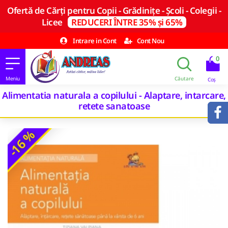
Ofertă de Cărți pentru Copii - Grădinițe - Școli - Colegii -
Licee
REDUCERI ÎNTRE 35% și 65%
Intrare in Cont
Cont Nou
0
Alimentatia naturala a copilului - Alaptare, intarcare,
retete sanatoase
-16 %