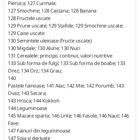
Piersica; 127 Curmala;
127 Smochine; 128 Castana; 128 Banana
128 Fructele uscate
129 Prune uscate; 129 Stafide; 129 Smochine uscate;
129 Caise uscate
130 Semintele uleioase (fructe uscate)
130 Migdale; 130 Alune; 130 Nuci
131 Cerealele: principii, continut, valori nutritive
133 Sub forma de fulgi; 133 Sub forma de boabe; 133
Orez; 134 Orz; 134 Grau;
140
Pastele fainoase; 141 Alac; 142 Mei; 142 Porumb; 143
Ovaz; 143 Secara;
143 Hrisca; 144 Kokkoh
144 Leguminoase
145 Mazare sparta; 146 Linte; 146 Fasole; 146 Naut; 146
Fave;
147 Fainuri din leguminoase
147 Soia si derivate