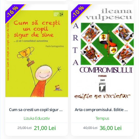
-16 %
-10 %
Cum sa cresti un copil sigur de sine ... si sa-i consolidezi autostima
Arta compromisului. Editie ne varietur - Ileana Vulpescu
Lizuka Educativ
Tempus
21,00 Lei
36,00 Lei
25,00 Lei
40,00 Lei