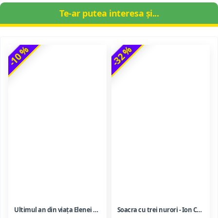
Te-ar putea interesa și...
-10 %
-32 %
Ultimul an din viața Elenei Ceaușescu - LAVINIA BETEA
Soacra cu trei nurori - Ion Creanga