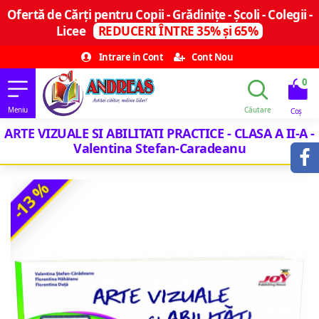
Ofertă de Cărți pentru Copii - Grădinițe - Școli - Colegii -
Licee
REDUCERI ÎNTRE 35% și 65%
Intrare in Cont
Cont Nou
0
ARTE VIZUALE SI ABILITATI PRACTICE - CLASA A II-A -
Valentina Stefan-Caradeanu
-13 %