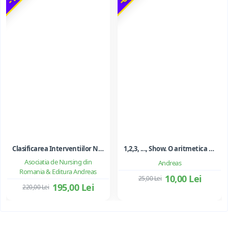
Clasificarea Interventiilor Nursing (NIC)
1,2,3, ..., Show. O aritmetica emotionala, o poezie a matematicii - Ioan Dancila
Asociatia de Nursing din
Andreas
Romania & Editura Andreas
10,00 Lei
25,00 Lei
195,00 Lei
220,00 Lei