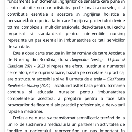
fundamentala
n domeniul
ngrijirilor de sanatate care pune
n
î
î
î
centrul atentiei nu doar activitatea profesionala a nurselor, ci si
contributia esentiala a acestora
n
ngrijirea holistica a
î
î
persoanei.
ntr-o perioada
n care
ngrijirea pacientului devine
Î
î
î
tot mai complexa si multidimensionala, dezvoltarea unui cadru
organizat si standardizat pentru interventiile nursing
reprezinta un pas esential
n
mbunatatirea calitatii serviciilor
î
î
de sanatate.
Este a doua carte tradusa
n limba rom
na de catre Asociatia
î
â
de Nursing din Rom
nia, dupa
â
Diagnostice Nursing - Definitii si
si reprezinta efortul sustinut a numerosi
Clasificari 2021 - 2023
cercetatori, este cuprinzatoare, bazata pe cercetare si practica,
are o structura accesibila si va fi urmata de a treia
–
Clasificarea
alcatuind astfel baza pentru formarea
Rezultatelor Nursing (NOC)
–
continua si educatia nurselor, pentru
mbunatatirea
î
competentelor acestora, a pregatirii pentru a face fata
provocarilor de fiecare zi ale practicii profesionale, a dezvoltarii
rapide a medicinei.
Profesia de nursa s-a transformat semnificativ, trec
nd de la
â
un rol de sustinere a medicului la un partener
n activitatea de
î
ngrijire a pacientului, reprezent
nd un pas important
n
î
â
î