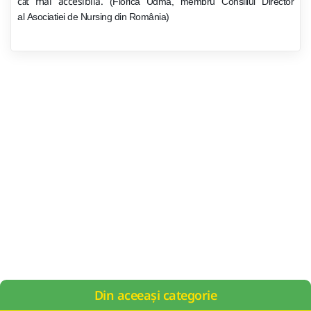
c
t mai accesibila.
(
Florica Udma
,
membru Consiliul Director
â
al
Asociatiei de Nursing din Rom
â
nia)
Din aceeași categorie