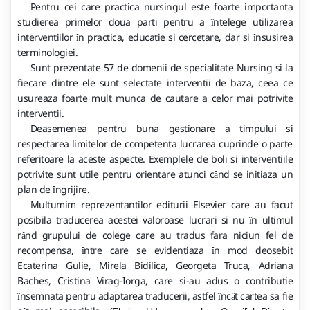
Pentru cei care practica nursingul este foarte importanta
studierea primelor doua parti pentru a
ntelege utilizarea
î
interventiilor
n practica, educatie si cercetare, dar si
nsusirea
î
î
terminologiei.
Sunt prezentate 57 de domenii de specialitate Nursing si la
fiecare dintre ele sunt selectate interventii de baza, ceea ce
usureaza foarte mult munca de cautare a celor mai potrivite
interventii.
Deasemenea pentru buna gestionare a timpului si
respectarea limitelor de competenta lucrarea cuprinde o parte
referitoare la aceste aspecte. Exemplele de boli si interventiile
potrivite sunt utile pentru orientare atunci c
nd se initiaza un
â
plan de
ngrijire.
î
Multumim reprezentantilor editurii Elsevier care au facut
posibila traducerea acestei valoroase lucrari si nu
n ultimul
î
r
nd grupului de colege care au tradus fara niciun fel de
â
recompensa,
ntre care se evidentiaza
n mod deosebit
î
î
Ecaterina Gulie, Mirela Bidilica, Georgeta Truca, Adriana
Baches, Cristina Virag-Iorga, care si-au adus o contributie
nsemnata pentru adaptarea traducerii, astfel
nc
t cartea sa fie
î
î
â