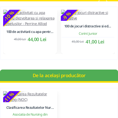
-10 %
-9 %
100 de jocuri distractive si educative
100 de activitati cu apa pentru dezvoltarea si relaxarea bebelusilor - Perrine Alliod
Corint Junior
44,00 Lei
49,00 Lei
41,00 Lei
45,00 Lei
De la același producător
-11 %
Clasificarea Rezultatelor Nursing (NOC)
Asociatia de Nursing din