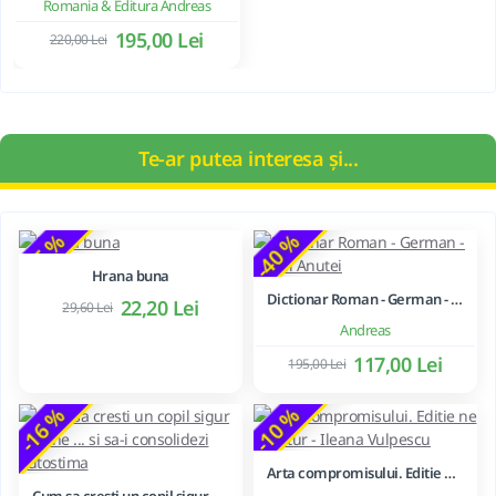
Romania & Editura Andreas
195,00 Lei
220,00 Lei
Te-ar putea interesa și...
-25 %
-40 %
Hrana buna
Dictionar Roman - German - Mihai Anutei
22,20 Lei
29,60 Lei
Andreas
117,00 Lei
195,00 Lei
-16 %
-10 %
Arta compromisului. Editie ne varietur - Ileana Vulpescu
Cum sa cresti un copil sigur de sine ... si sa-i consolidezi autostima