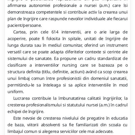
afirmarea autonomiei profesionale a nursei (a.m.) care
si
î
demonstreaza competentele si contribuie activ la crearea unui
plan de
ngrijire care raspunde nevoilor individuale ale fiecarui
î
pacient/persoane.
Cartea, prin cele 614 interventii, are o arie larga de
acoperire, poate fi folosita
n spitale, unitati de
ngrijire de
î
î
lunga durata sau
n mediul comunitar, oferind un instrument
î
versatil care se poate adapta diferitelor contexte si cerinte ale
sistemului de sanatate. Ea propune un cadru standardizat de
clasificare a interventiilor nursing care se bazeaza pe o
structura definita (titlu, definitie, actiuni) av
nd ca scop crearea
â
unui limbaj comun
ntre profesionistii din domeniul sanatatii,
î
permit
ndu-le sa
nteleaga si sa aplice interventiile
n mod
â
î
î
uniform.
Lucrarea contribuie la
mbunatatirea calitatii
ngrijirilor, la
î
î
cresterea profesionalismului si statutului nursei (a.m.)
n cadrul
î
echipei de
ngrijire.
î
Este nevoie de cresterea nivelului de pregatire
n educatia
î
de baza, viitorii absolventi sa fie familiarizati din scoala cu
limbajul comun si alegerea serviciilor cele mai adecvate.