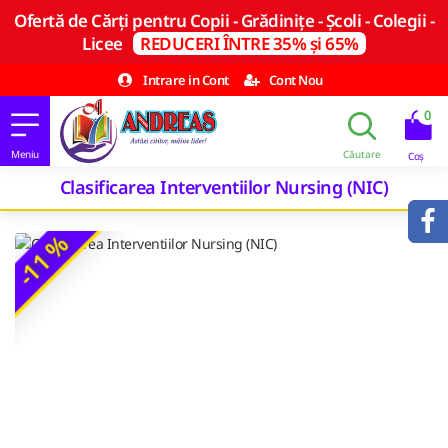
Ofertă de Cărți pentru Copii - Grădinițe - Școli - Colegii -
Licee
REDUCERI ÎNTRE 35% și 65%
Intrare in Cont
Cont Nou
0
Clasificarea Interventiilor Nursing (NIC)
-11 %