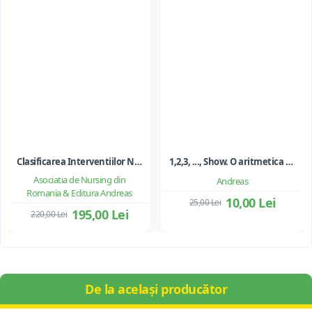
Clasificarea Interventiilor Nursing (NIC)
1,2,3, ..., Show. O aritmetica emotionala, o poezie a matematicii - Ioan Dancila
Asociatia de Nursing din
Andreas
Romania & Editura Andreas
10,00 Lei
25,00 Lei
195,00 Lei
220,00 Lei
De la același producător