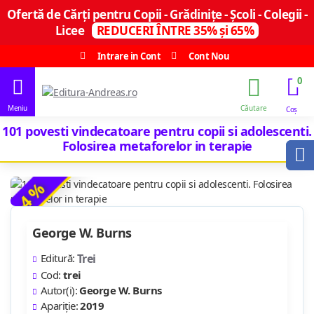
Ofertă de Cărți pentru Copii - Grădinițe - Școli - Colegii -
Licee
REDUCERI ÎNTRE 35% și 65%
Intrare in Cont
Cont Nou
0
101 povesti vindecatoare pentru copii si adolescenti.
Folosirea metaforelor in terapie
-4 %
George W. Burns
Editură:
Trei
Cod:
trei
Autor(i):
George W. Burns
Apariție:
2019