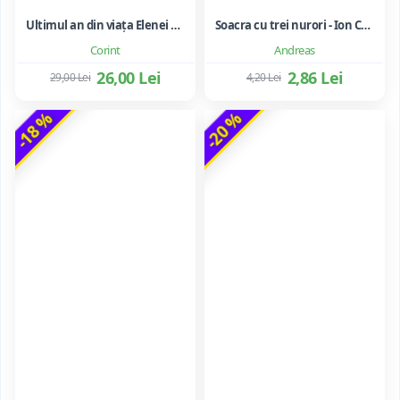
Ultimul an din viața Elenei Ceaușescu - LAVINIA BETEA
Soacra cu trei nurori - Ion Creanga
Corint
Andreas
26,00 Lei
2,86 Lei
29,00 Lei
4,20 Lei
-18 %
-20 %