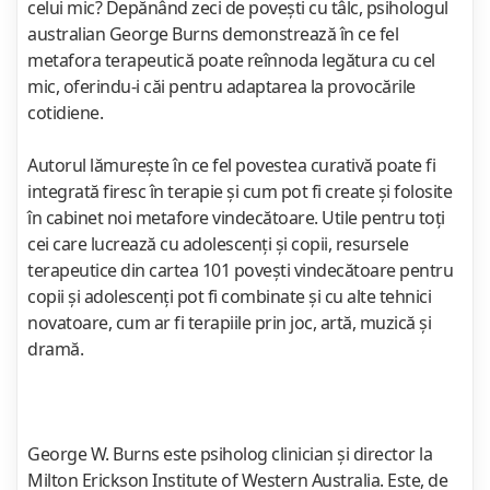
celui mic? Depănând zeci de poveşti cu tâlc, psihologul
australian George Burns demonstrează în ce fel
metafora terapeutică poate reînnoda legătura cu cel
mic, oferindu-i căi pentru adaptarea la provocările
cotidiene.
Autorul lămureşte în ce fel povestea curativă poate fi
integrată firesc în terapie şi cum pot fi create şi folosite
în cabinet noi metafore vindecătoare. Utile pentru toţi
cei care lucrează cu adolescenţi şi copii, resursele
terapeutice din cartea 101 poveşti vindecătoare pentru
copii şi adolescenţi pot fi combinate şi cu alte tehnici
novatoare, cum ar fi terapiile prin joc, artă, muzică şi
dramă.
George W. Burns este psiholog clinician şi director la
Milton Erickson Institute of Western Australia. Este, de