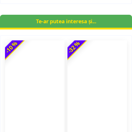
Te-ar putea interesa și...
-10 %
-32 %