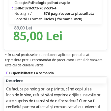
Colecție:
Psihologie psihoterapie
ISBN: 978-973-707-531-4
Nr. pagini /
576 pag. (coperta plastefiata
Copertă / Format:
lucios | format 13x20)
89,00 Lei
85,00 Lei
* In cazul produselor cu reducere aplicata: pretul taiat
reprezinta pretul recomandat de producator. Pretul de vanzare
este cel de culoare verde.
Disponibilitate: La comanda
Descriere
Ce faci, ca psiholog ori ca părinte, când copilul se
închide în sine, refuză să-şi exprime grijile şi nevoile ori
este cuprins de teamă şi de neîncredere? Cum va fi
reclădită puntea afectivă şi comunicativă cu universul