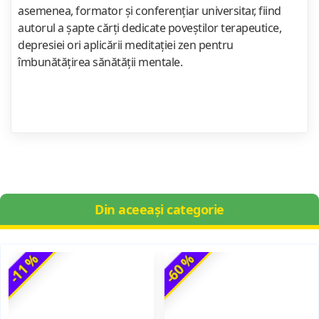
asemenea, formator şi conferenţiar universitar, fiind
autorul a şapte cărţi dedicate poveştilor terapeutice,
depresiei ori aplicării meditaţiei zen pentru
îmbunătăţirea sănătăţii mentale.
Din aceeași categorie
-11 %
-60 %