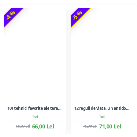
-4 %
-5 %
101 tehnici favorite ale terapiei prin joc
12 reguli de viata. Un antidot la haosul din jurul nostru - Jordan B. Peterson
Trei
Trei
66,00 Lei
71,00 Lei
69,00 Lei
75,00 Lei