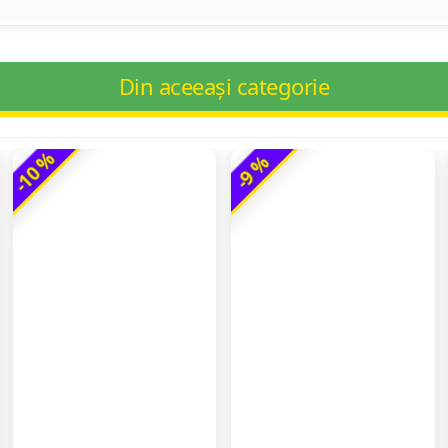
Din aceeași categorie
-10 %
-9 %