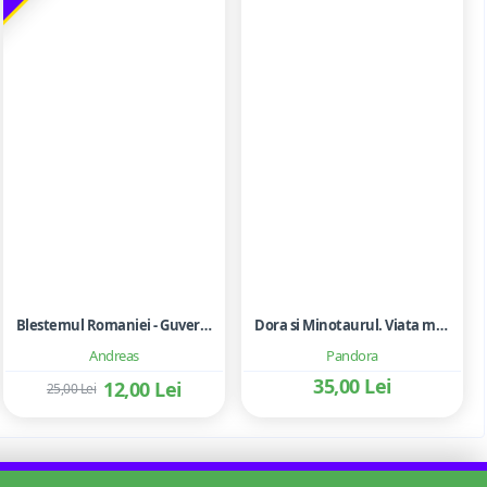
Blestemul Romaniei - Guvernarile corupte, partidele parazitare
Dora si Minotaurul. Viata mea cu Picasso - Slavenka Drakulić
Andreas
Pandora
35,00 Lei
12,00 Lei
25,00 Lei