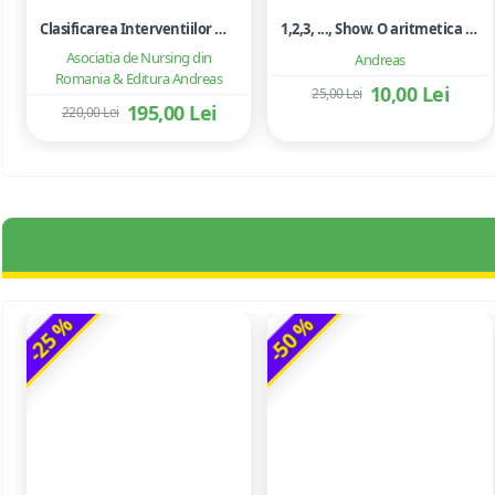
Clasificarea Interventiilor Nursing (NIC)
1,2,3, ..., Show. O aritmetica emotionala, o poezie a matematicii - Ioan Dancila
Asociatia de Nursing din
Andreas
Romania & Editura Andreas
10,00 Lei
25,00 Lei
195,00 Lei
220,00 Lei
-25 %
-50 %