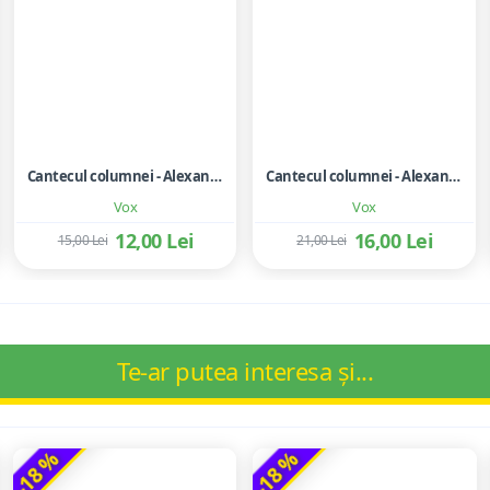
Cantecul columnei - Alexandru Mitru - coperta cu carton subtire
Cantecul columnei - Alexandru Mitru - editie cartonata
Vox
Vox
12,00 Lei
16,00 Lei
15,00 Lei
21,00 Lei
Te-ar putea interesa și...
-18 %
-18 %