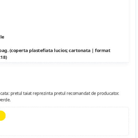
le
pag. (coperta plastefiata lucios; cartonata | format
18)
cata: pretul taiat reprezinta pretul recomandat de producator.
verde.