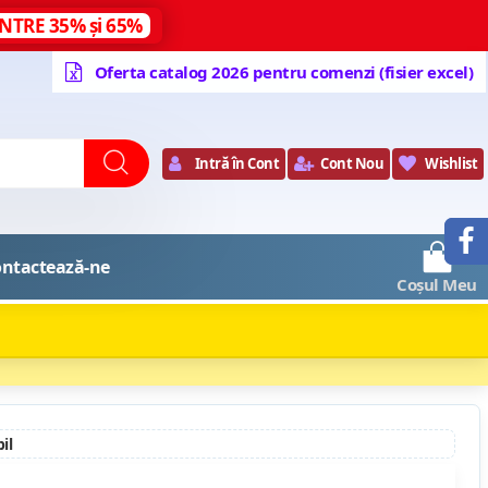
NTRE 35% și 65%
Oferta catalog 2026 pentru comenzi (fisier excel)
Intră în Cont
Cont Nou
Wishlist
0
ntactează-ne
Coșul Meu
il