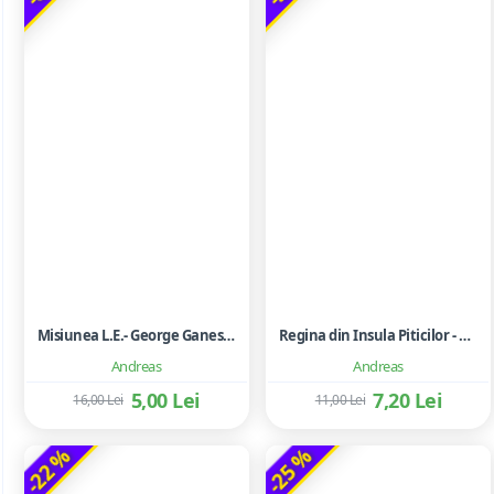
Misiunea L.E.- George Ganescu
Regina din Insula Piticilor - Mos Nae
Andreas
Andreas
5,00 Lei
7,20 Lei
16,00 Lei
11,00 Lei
-22 %
-25 %