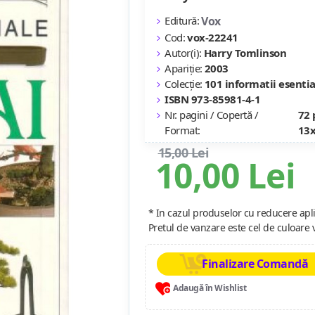
Editură:
Vox
Cod:
vox-22241
Autor(i):
Harry Tomlinson
Apariție:
2003
Colecție:
101 informatii esentia
ISBN 973-85981-4-1
Nr. pagini / Copertă /
72 
Format:
13x
15,00 Lei
10,00 Lei
* In cazul produselor cu reducere apli
Pretul de vanzare este cel de culoare 
Finalizare Comandă
Adaugă în Wishlist