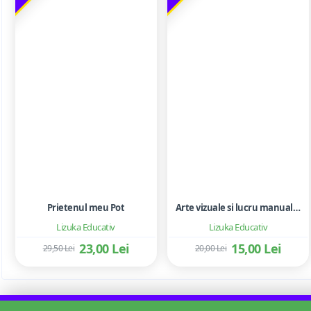
Prietenul meu Pot
Arte vizuale si lucru manual. Clasa pregatitoare - Mirela Mihailescu, Florentina Cismaru, Claudia Vatui
Lizuka Educativ
Lizuka Educativ
23,00 Lei
15,00 Lei
29,50 Lei
20,00 Lei