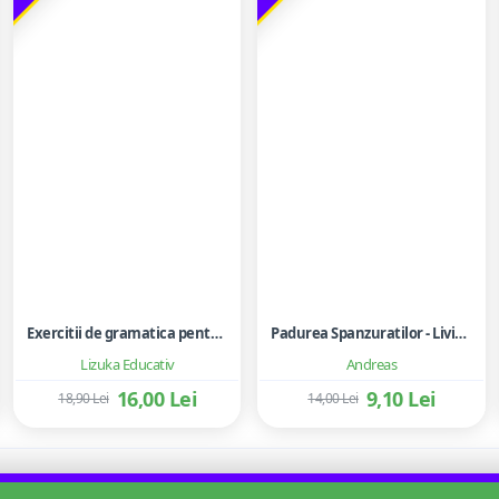
Exercitii de gramatica pentru clasele a III-a si a IV-a - Ghid practic de invatare a gramaticii limbii romane, pentru scolarii mici si parinti
Padurea Spanzuratilor - Liviu Rebreanu
Lizuka Educativ
Andreas
16,00 Lei
9,10 Lei
18,90 Lei
14,00 Lei