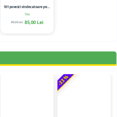
101 povesti vindecatoare pentru copii si adolescenti. Folosirea metaforelor in terapie
Trei
85,00 Lei
89,00 Lei
-33 %