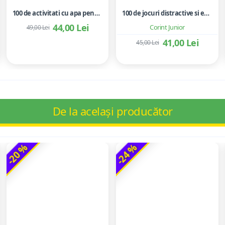
100 de activitati cu apa pentru dezvoltarea si relaxarea bebelusilor - Perrine Alliod
100 de jocuri distractive si educative
44,00 Lei
Corint Junior
49,00 Lei
41,00 Lei
45,00 Lei
De la același producător
-20 %
-24 %