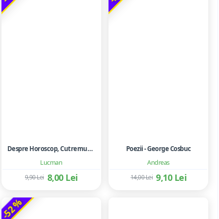
Despre Horoscop, Cutremure Si Ghicirea Viitorului
Poezii - George Cosbuc
Lucman
Andreas
8,00 Lei
9,10 Lei
9,90 Lei
14,00 Lei
-52 %