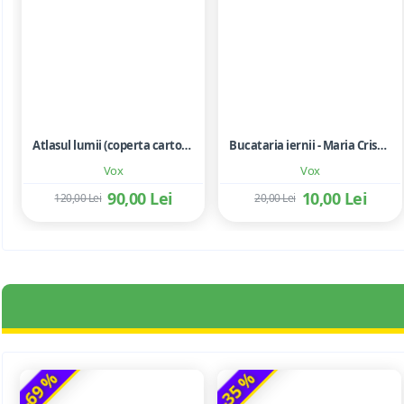
Atlasul lumii (coperta cartonata)
Bucataria iernii - Maria Cristea Soimu; Adriana Trandafir
Vox
Vox
90,00 Lei
10,00 Lei
120,00 Lei
20,00 Lei
-69 %
-35 %