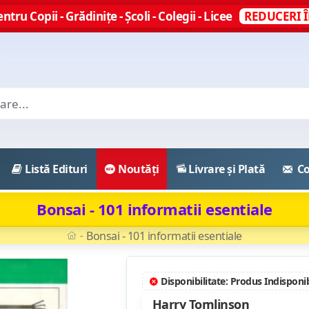
ntru Copii - Grădinițe - Școli - Colegii - Licee
REDUCERI Î
Listă Edituri
Noutăți
Livrare și Plată
Co
Bonsai - 101 informatii esentiale
Bonsai - 101 informatii esentiale
Disponibilitate: Produs Indisponib
Harry Tomlinson