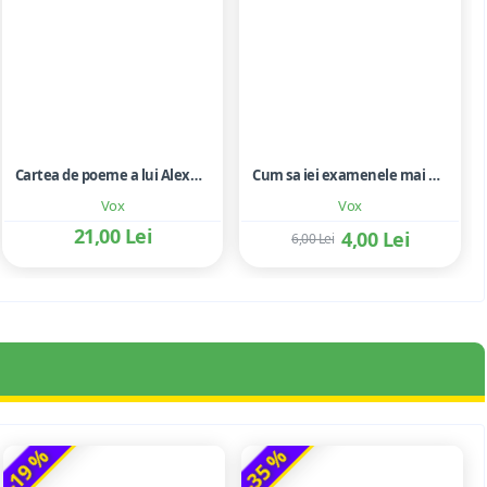
Cartea de poeme a lui Alexandru cel Mare - carte cu ilustratii color; cartonata
Cum sa iei examenele mai usor - Mike Evans
Vox
Vox
21,00 Lei
4,00 Lei
6,00 Lei
-19 %
-35 %