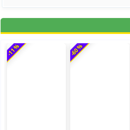
-11 %
-60 %