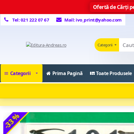
Ofertă de Cărți pe
Tel: 021 222 07 67
Mail: ivo_print@yahoo.com
Categorii
Categorii
Prima Pagină
Toate Produsele
-33 %