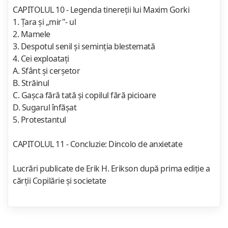
CAPITOLUL 10 - Legenda tinereţii lui Maxim Gorki
1. Ţara şi „mir"- ul
2. Mamele
3. Despotul senil şi seminţia blestemată
4. Cei exploataţi
A. Sfânt şi cerşetor
B. Străinul
C. Gaşca fără tată şi copilul fără picioare
D. Sugarul înfăşat
5. Protestantul
CAPITOLUL 11 - Concluzie: Dincolo de anxietate
Lucrări publicate de Erik H. Erikson după prima ediţie a
cărţii Copilărie şi societate