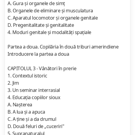
A. Gura şi organele de simţ
B. Organele de eliminare şi musculatura
C. Aparatul locomotor şi organele genitale
D. Pregenitalitate şi genitalitate
4. Moduri genitale şi modalităţi spaţiale
Partea a doua. Copilăria în două triburi amerindiene
Introducere la partea a doua
CAPITOLUL 3 - Vânători în prerie
1. Contextul istoric
2. Jim
3. Un seminar interrasial
4. Educaţia copiilor sioux
A. Naşterea
B. A lua şi a apuca
C. A ţine şi a da drumul
D. Două feluri de „cuceriri"
5. Supranaturalul