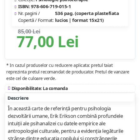
ISBN: 978-606-719-015-1
Nr. pagini /
536 pag. (coperta plastefiata
Copertă / Format:
lucios | format 15x21)
85,00 Lei
77,00 Lei
* In cazul produselor cu reducere aplicata: pretul taiat
reprezinta pretul recomandat de producator. Pretul de vanzare
este cel de culoare verde.
Disponibilitate: La comanda
Descriere
În această carte de referinţă pentru psihologia
dezvoltării umane, Erik Erikson combină profundele
intuiţii ale psihanalizei cu datele empirice ale
antropologiei culturale, pentru a evidenţia legăturile
strânse dintre educaţia copilului şi constrângerile