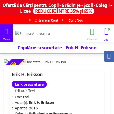
Ofertă de Cărți pentru Copii - Grădinițe - Școli - Colegii -
Licee
REDUCERI ÎNTRE 35% și 65%
Intrare in Cont
Cont Nou
0
Copilărie şi societate - Erik H. Erikson
-9 %
Erik H. Erikson
Link prezentare
Editură:
Trei
Cod:
trei
Autor(i):
Erik H. Erikson
Apariție:
2015
Colecție:
Psihologie psihoterapie