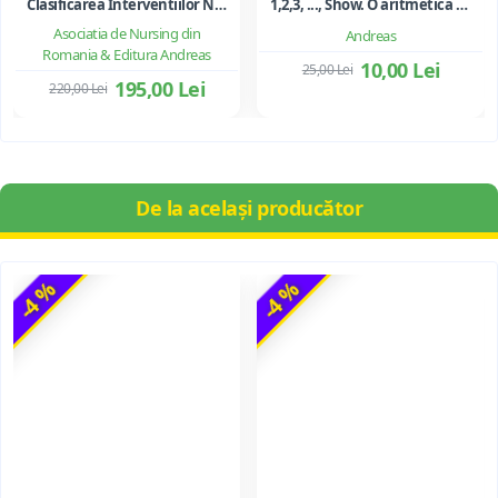
Clasificarea Interventiilor Nursing (NIC)
1,2,3, ..., Show. O aritmetica emotionala, o poezie a matematicii - Ioan Dancila
Asociatia de Nursing din
Andreas
Romania & Editura Andreas
10,00 Lei
25,00 Lei
195,00 Lei
220,00 Lei
De la același producător
-4 %
-4 %