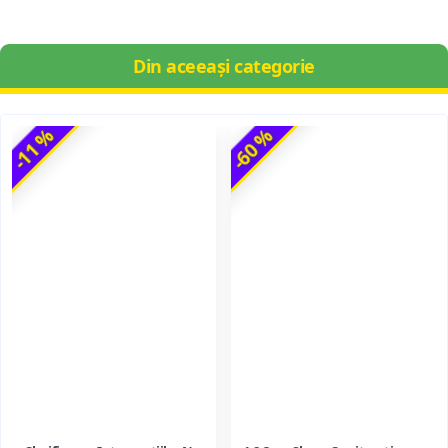
Din aceeași categorie
-11 %
-60 %