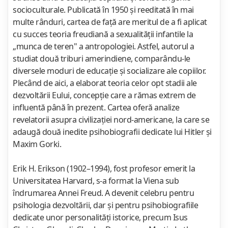
socioculturale. Publicată în 1950 şi reeditată în mai
multe rânduri, cartea de faţă are meritul de a fi aplicat
cu succes teoria freudiană a sexualităţii infantile la
„munca de teren" a antropologiei. Astfel, autorul a
studiat două triburi amerindiene, comparându-le
diversele moduri de educaţie şi socializare ale copiilor.
Plecând de aici, a elaborat teoria celor opt stadii ale
dezvoltării Eului, concepţie care a rămas extrem de
influentă până în prezent. Cartea oferă analize
revelatorii asupra civilizaţiei nord-americane, la care se
adaugă două inedite psihobiografii dedicate lui Hitler şi
Maxim Gorki.
Erik H. Erikson (1902–1994), fost profesor emerit la
Universitatea Harvard, s-a format la Viena sub
îndrumarea Annei Freud. A devenit celebru pentru
psihologia dezvoltării, dar şi pentru psihobiografiile
dedicate unor personalităţi istorice, precum Isus