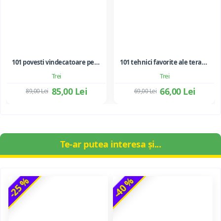
101 povesti vindecatoare pentru copii si adolescenti. Folosirea metaforelor in terapie
101 tehnici favorite ale terapiei prin joc
Trei
Trei
85,00 Lei
66,00 Lei
89,00 Lei
69,00 Lei
Te-ar putea interesa și...
-25 %
-40 %