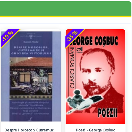
-19 %
-35 %
Despre Horoscop, Cutremure Si Ghicirea Viitorului
Poezii - George Cosbuc