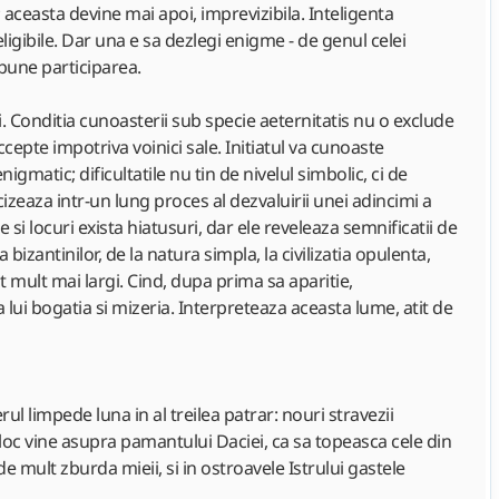
i; aceasta devine mai apoi, imprevizibila. Inteligenta
eligibile. Dar una e sa dezlegi enigme - de genul celei
mpune participarea.
. Conditia cunoasterii sub specie aeternitatis nu o exclude
cepte impotriva voinici sale. Initiatul va cunoaste
matic; dificultatile nu tin de nivelul simbolic, ci de
ecizeaza intr-un lung proces al dezvaluirii unei adincimi a
e si locuri exista hiatusuri, dar ele reveleaza semnificatii de
 bizantinilor, de la natura simpla, la civilizatia opulenta,
t mult mai largi. Cind, dupa prima sa aparitie,
a lui bogatia si mizeria. Interpreteaza aceasta lume, atit de
ul limpede luna in al treilea patrar: nouri stravezii
loc vine asupra pamantului Daciei, ca sa topeasca cele din
e mult zburda mieii, si in ostroavele Istrului gastele