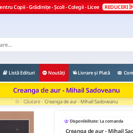
ntru Copii - Grădinițe - Școli - Colegii - Licee
REDUCERI Î
Listă Edituri
Noutăți
Livrare și Plată
Con
Creanga de aur - Mihail Sadoveanu
Căutare
Creanga de aur - Mihail Sadoveanu
Disponibilitate: La comanda
Creanga de aur - Mihail S