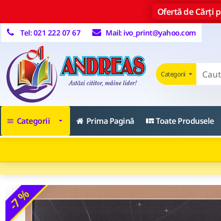
Ofertă de Cărți pe
Tel: 021 222 07 67
Mail: ivo_print@yahoo.com
Categorii
Categorii
Prima Pagină
Toate Produsele
-7 %