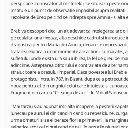
perspicace, cunoscator al misterelor, se situeaza peste orice
instituie un punct de observatie impasibil asupra realitatii 
rezolvate de Breb pe cind se indrepta spre Amnia - si alta e
Breb va descoperi deci un alt adevar: ca intelegerea arc o 
pe cealalta: una fixeaza, alta deschide cadrul si introduce 
dragostea pentru Maria din Amnia, deoarece neprevazutul, el 
tratarea eliptica a unor momente ale actiunii si, mai ales, a
sufletului unde exista ura sau iubirea, la fel de greu de mart
adincime. Asteptarea cititorului e contrariata de alternanta, d
stralucitoare a orasului imperial. Daca povestea lui Breb e
protagonistul intra, in 787, in Bizant, dupa ce a petrecut de
noua pentru el, din unghiul celui care intuieste si cunoaste
Fragment din cartea "Creanga de aur" de Mihail Sadovea
"Mai tarziu s-au adunat intr-alta incapere, a pesterii sapate
lunecau pe aurul ei din cand in cand cu repeziciune, curga
urma omaturi si sa elibereze florile primaverii, la marginea
salbatice scot cel dintai rand de pui. In orzurile plugarilor