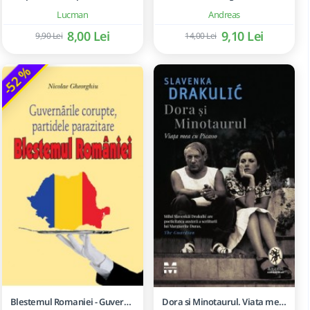
Lucman
Andreas
8,00 Lei
9,10 Lei
9,90 Lei
14,00 Lei
-52 %
Blestemul Romaniei - Guvernarile corupte, partidele parazitare
Dora si Minotaurul. Viata mea cu Picasso - Slavenka Drakulić