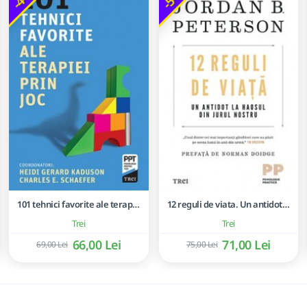
101 tehnici favorite ale terapiei prin joc
12 reguli de viata. Un antidot la haosul din jurul nostru - Jordan B. Peterson
Trei
Trei
66,00 Lei
71,00 Lei
69,00 Lei
75,00 Lei