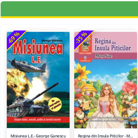
-69 %
-35 %
Misiunea L.E.- George Ganescu
Regina din Insula Piticilor - Mos Nae