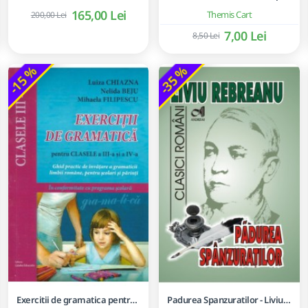
165,00 Lei
Themis Cart
200,00 Lei
7,00 Lei
8,50 Lei
-15 %
-35 %
Exercitii de gramatica pentru clasele a III-a si a IV-a - Ghid practic de invatare a gramaticii limbii romane, pentru scolarii mici si parinti
Padurea Spanzuratilor - Liviu Rebreanu