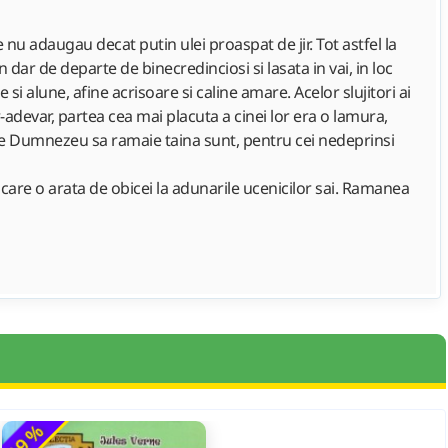
e nu adaugau decat putin ulei proaspat de jir. Tot astfel la
 dar de departe de binecredinciosi si lasata in vai, in loc
 alune, afine acrisoare si caline amare. Acelor slujitori ai
-adevar, partea cea mai placuta a cinei lor era o lamura,
de Dumnezeu sa ramaie taina sunt, pentru cei nedeprinsi
 care o arata de obicei la adunarile ucenicilor sai. Ramanea
-19 %