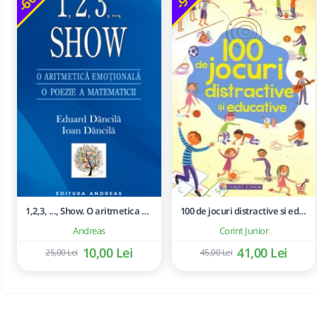
1,2,3, ..., Show. O aritmetica emotionala, o poezie a matematicii - Ioan Dancila
100 de jocuri distractive si educative
Andreas
Corint Junior
10,00 Lei
41,00 Lei
25,00 Lei
45,00 Lei