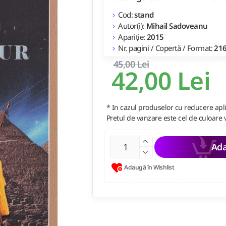
Cod:
stand
Autor(i):
Mihail Sadoveanu
Apariție:
2015
Nr. pagini / Copertă / Format:
21
45,00 Lei
42,00 Lei
* In cazul produselor cu reducere apli
Pretul de vanzare este cel de culoare 
Ada
Adaugă în Wishlist