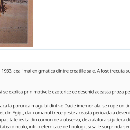
, cea "mai enigmatica dintre creatiile sale. A fost trecuta sub
i se explica prin motivele ezoterice ce deschid aceasta proza pe 
leaca la porunca magului dintr-o Dacie imemoriala, se rupe un t
et din Egipt, dar romanul trece peste aceasta perioada a devenirii
a o capacitate iesita din comun de a observa, de a alatura si judeca
tatea dincolo, intr-o eternitate de tipologii, si sa le surprinda s