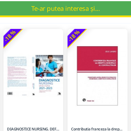
Te-ar putea interesa și...
-18 %
-18 %
DIAGNOSTICE NURSING. DEFINITII SI CLASIFICARI 2021-2023.
Contributia franceza la dreptul european al contractelor