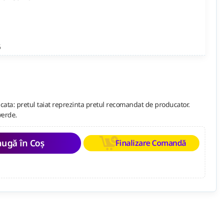
6
cata: pretul taiat reprezinta pretul recomandat de producator.
verde.
ugă în Coș
Finalizare Comandă