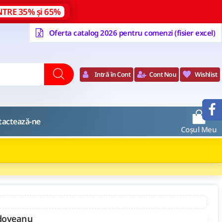
NTRE 35% și 65%
Oferta catalog 2026 pentru comenzi (fisier excel)
Intră în Cont
Cont Nou
Wishlist
0
tactează-ne
Coșul Meu
adoveanu