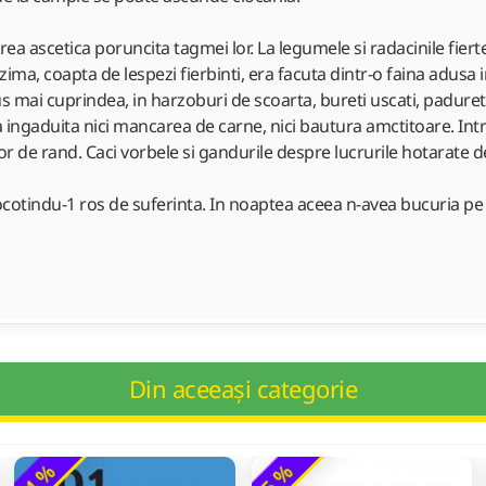
rea ascetica poruncita tagmei lor. La legumele si radacinile fiert
ma, coapta de lespezi fierbinti, era facuta dintr-o faina adusa in
mai cuprindea, in harzoburi de scoarta, bureti uscati, padurete si
ra ingaduita nici mancarea de carne, nici bautura amctitoare. Intr
 de rand. Caci vorbele si gandurile despre lucrurile hotarate 
 socotindu-1 ros de suferinta. In noaptea aceea n-avea bucuria pe
Din aceeași categorie
-4 %
-5 %