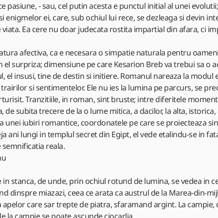
 pasiune, - sau, cel putin acesta e punctul initial al unei evoluti
si enigmelor ei, care, sub ochiul lui rece, se dezleaga si devin int
 viata. Ea cere nu doar judecata rostita impartial din afara, ci i
latura afectiva, ca e necesara o simpatie naturala pentru oameni
in el surpriza; dimensiune pe care Kesarion Breb va trebui sa o ac
insusi, tine de destin si initiere. Romanul nareaza la modul enig
 trairilor si sentimentelor. Ele nu ies la lumina pe parcurs, se pr
urisit. Tranzitiile, in roman, sint bruste; intre diferitele moment
e subita trecere de la o lume mitica, a dacilor, la alta, istorica, a
 a unei iubiri romantice, coordonatele pe care se proiecteaza sin
ja ani lungi in templul secret din Egipt, el vede etalindu-se in fat
 semnificatia reala.
nu
 in stanca, de unde, prin ochiul rotund de lumina, se vedea in cer
nd dinspre miazazi, ceea ce arata ca austrul de la Marea-din-mij
 apelor care sar trepte de piatra, sfaramand argint. La campie, d
 de la campie se poate ascunde ciocarlia.