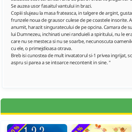
Se auzea usor fasaitul vantului in brazi.
Copiii slujeau la masa frateasca, in talgere de argint, gusta
frunzele noua de grausor culese de pe coastele insorite. Azi
anumit, harazit singuratecului de pe opcina. Camara de sus 
lui Dumnezeu, inchinati unei randuieli a spiritului, nu le e
care nu se mesteca si nu se soarbe, necunoscuta oamenilor
cu ele, o primejdioasa otrava.
Breb isi cunostea de mult invatatorul si-1 privea ingrijat,
aspru si parea a se intoarce necontenit in sine. "
-60 %
-9 %