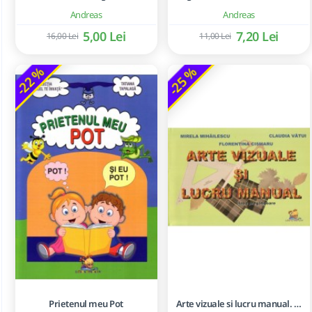
Andreas
Andreas
5,00 Lei
7,20 Lei
16,00 Lei
11,00 Lei
-22 %
-25 %
Prietenul meu Pot
Arte vizuale si lucru manual. Clasa pregatitoare - Mirela Mihailescu, Florentina Cismaru, Claudia Vatui