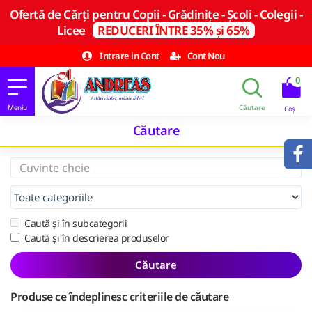
Ofertă de Cărți pentru Copii - Grădinițe - Școli - Colegii -
Licee
REDUCERI ÎNTRE 35% și 65%
Intrare in Cont
Cont Nou
0
Căutare
Caută și în subcategorii
Caută și în descrierea produselor
Căutare
Produse ce îndeplinesc criteriile de căutare