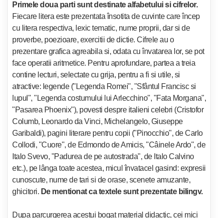
Primele doua parti sunt destinate alfabetului si cifrelor.
Fiecare litera este prezentata însotita de cuvinte care încep
cu litera respectiva, lexic tematic, nume proprii, dar si de
proverbe, poezioare, exercitii de dictie. Cifrele au o
prezentare grafica agreabila si, odata cu învatarea lor, se pot
face operatii aritmetice. Pentru aprofundare, partea a treia
contine lecturi, selectate cu grija, pentru a fi si utile, si
atractive: legende ("Legenda Romei", "Sfântul Francisc si
lupul", "Legenda costumului lui Arlecchino", "Fata Morgana",
"Pasarea Phoenix"), povesti despre italieni celebri (Cristofor
Columb, Leonardo da Vinci, Michelangelo, Giuseppe
Garibaldi), pagini literare pentru copii ("Pinocchio", de Carlo
Collodi, "Cuore", de Edmondo de Amicis, "Câinele Ardo", de
Italo Svevo, "Padurea de pe autostrada", de Italo Calvino
etc.), pe lânga toate acestea, micul învatacel gasind: expresii
cunoscute, nume de tari si de orase, scenete amuzante,
ghicitori.
De mentionat ca textele sunt prezentate bilingv.
Dupa parcurgerea acestui bogat material didactic, cei mici