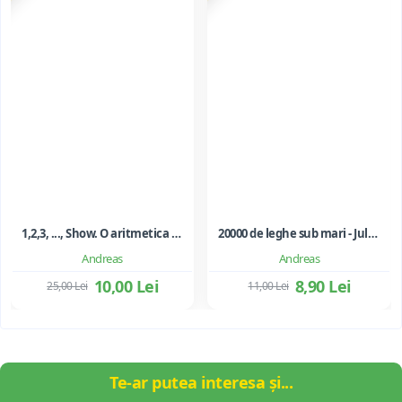
1,2,3, ..., Show. O aritmetica emotionala, o poezie a matematicii - Ioan Dancila
20000 de leghe sub mari - Jules Verne
Andreas
Andreas
10,00 Lei
8,90 Lei
25,00 Lei
11,00 Lei
Te-ar putea interesa și...