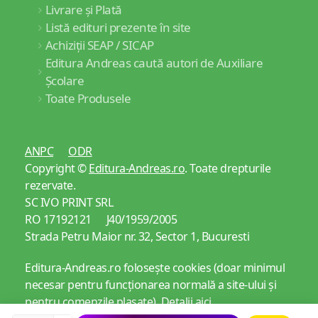
Livrare și Plată
Listă edituri prezente în site
Achiziții SEAP / SICAP
Editura Andreas caută autori de Auxiliare
Școlare
Toate Produsele
ANPC
ODR
Copyright ©
Editura-Andreas.ro
. Toate drepturile
rezervate.
SC IVO PRINT SRL
RO 17192121 J40/1959/2005
Strada Petru Maior nr. 32, Sector 1, Bucuresti
Editura-Andreas.ro folosește cookies (doar minimul
necesar pentru funcționarea normală a site-ului și
pentru comenzile plasate).
Detalii aici