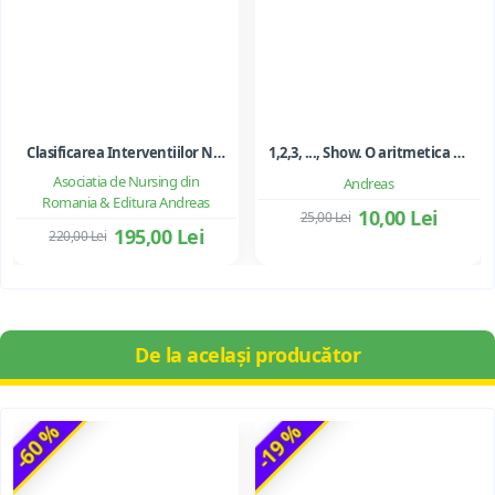
Clasificarea Interventiilor Nursing (NIC)
1,2,3, ..., Show. O aritmetica emotionala, o poezie a matematicii - Ioan Dancila
Asociatia de Nursing din
Andreas
Romania & Editura Andreas
10,00 Lei
25,00 Lei
195,00 Lei
220,00 Lei
De la același producător
-60 %
-19 %