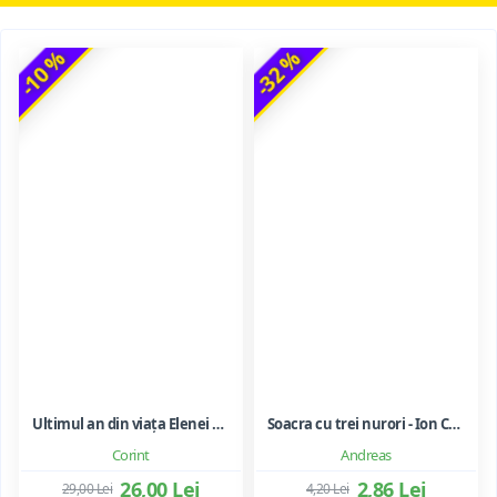
-10 %
-32 %
Ultimul an din viața Elenei Ceaușescu - LAVINIA BETEA
Soacra cu trei nurori - Ion Creanga
Corint
Andreas
26,00 Lei
2,86 Lei
29,00 Lei
4,20 Lei