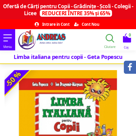
Ofertă de Cărți pentru Copii - Grădinițe - Școli - Colegii -
Licee
REDUCERI ÎNTRE 35% și 65%
Intrare in Cont
Cont Nou
0
Limba italiana pentru copii - Geta Popescu
-50 %