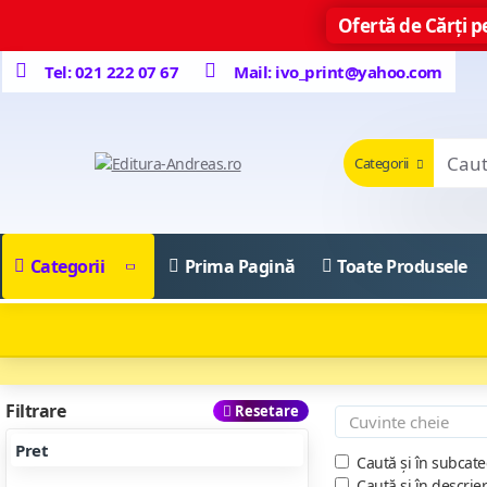
Ofertă de Cărți pe
Tel: 021 222 07 67
Mail: ivo_print@yahoo.com
Categorii
Categorii
Prima Pagină
Toate Produsele
Filtrare
Resetare
Pret
Caută și în subcate
Caută și în descrie