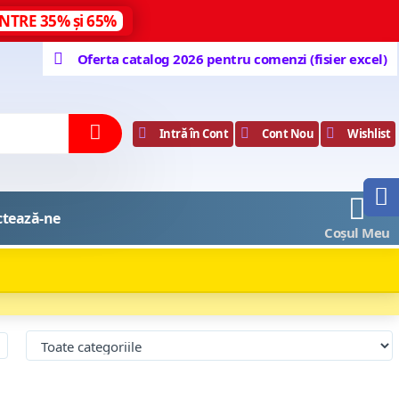
NTRE 35% și 65%
Oferta catalog 2026 pentru comenzi (fisier excel)
Intră în Cont
Cont Nou
Wishlist
0
ctează-ne
Coșul Meu