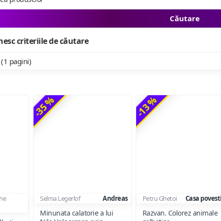
Căutare
esc criteriile de căutare
 (1 pagini)
-35 %
-13 %
he
Selma Legerlof
Andreas
Petru Ghetoi
Casa povest
Minunata calatorie a lui
Razvan. Colorez animale