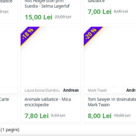
Nils Holgersson prin
salbatice
lbatice
Suedia - Selma Lagerlof
7,00 Lei
8,00 Lei
0 Lei
15,00 Lei
23,00 Lei
-18 %
-20 %
Laura Ivona Dumitru
Andreas
Mark Twain
Andr
Carte
Animale salbatice - Mica
Tom Sawyer in strainatate
enciclopedie
Mark Twain
7,80 Lei
8,00 Lei
9,50 Lei
10,00 Lei
 (1 pagini)