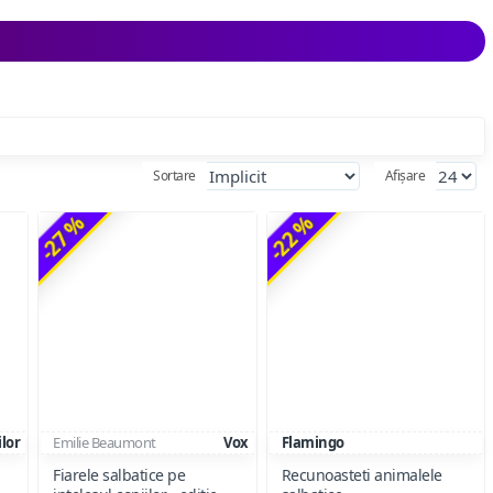
Sortare
Afișare
-27 %
-22 %
ilor
Emilie Beaumont
Vox
Flamingo
Fiarele salbatice pe
Recunoasteti animalele