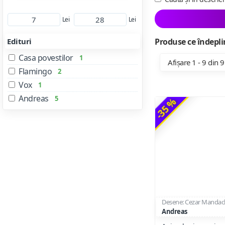
Lei
Lei
Edituri
Produse ce îndeplin
Casa povestilor
1
Afișare 1 - 9 din 9
Flamingo
2
Vox
1
Andreas
5
-35 %
Desene: Cezar Mandac
Andreas