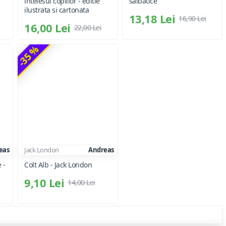
intelesul copiilor - editie
salbatice
ilustrata si cartonata
13,18 Lei
16,90 Lei
16,00 Lei
22,00 Lei
-35 %
eas
Jack London
Andreas
 -
Colt Alb - Jack London
9,10 Lei
14,00 Lei