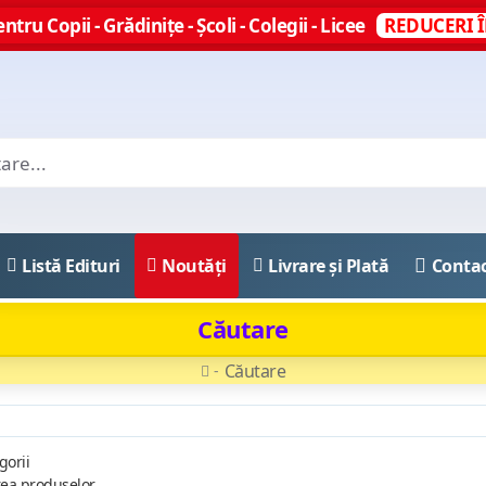
ntru Copii - Grădinițe - Școli - Colegii - Licee
REDUCERI Î
Listă Edituri
Noutăți
Livrare și Plată
Conta
Căutare
Căutare
gorii
rea produselor