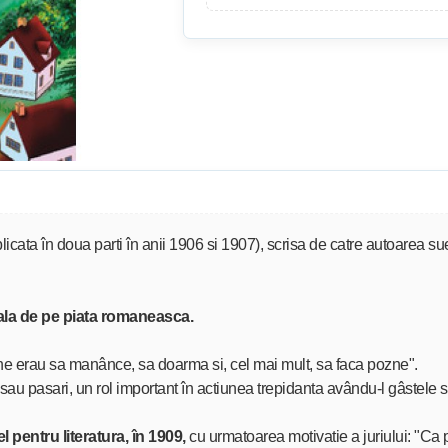
licata în doua parti în anii 1906 si 1907), scrisa de catre autoarea su
ala de pe piata romaneasca.
tine erau sa manânce, sa doarma si, cel mai mult, sa faca pozne".
sau pasari, un rol important în actiunea trepidanta avându-l gâstele s
pentru literatura, în 1909,
cu urmatoarea motivatie a juriului: "Ca p