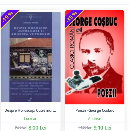
-19 %
-35 %
Despre Horoscop, Cutremure Si Ghicirea Viitorului
Poezii - George Cosbuc
Lucman
Andreas
8,00 Lei
9,10 Lei
9,90 Lei
14,00 Lei