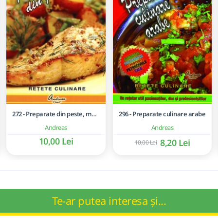
272 - Preparate din peste, moluste si crustacee
296 - Preparate culinare arabe
Andreas
Andreas
10,00 Lei
8,20 Lei
10,00 Lei
Te-ar putea interesa și...