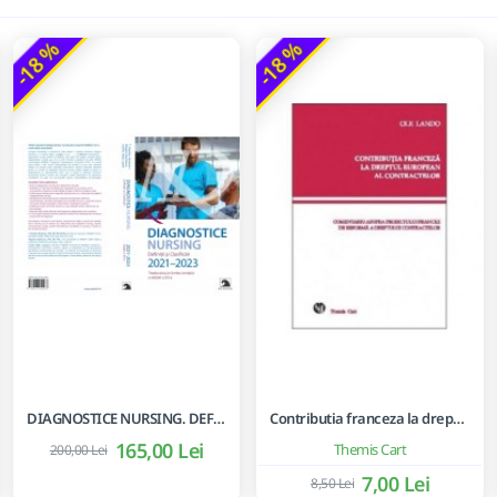
-18 %
-18 %
DIAGNOSTICE NURSING. DEFINITII SI CLASIFICARI 2021-2023.
Contributia franceza la dreptul european al contractelor
165,00 Lei
Themis Cart
200,00 Lei
7,00 Lei
8,50 Lei