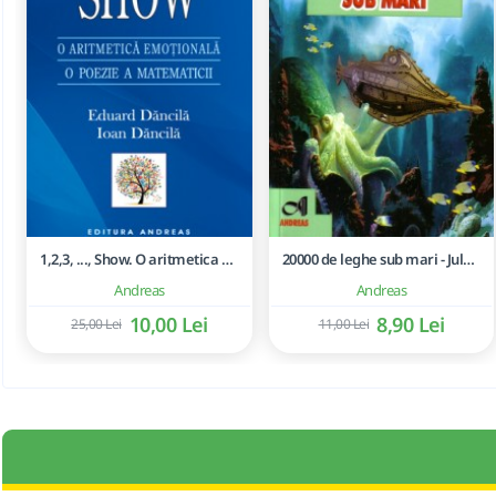
1,2,3, ..., Show. O aritmetica emotionala, o poezie a matematicii - Ioan Dancila
20000 de leghe sub mari - Jules Verne
Andreas
Andreas
10,00 Lei
8,90 Lei
25,00 Lei
11,00 Lei