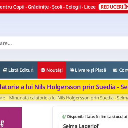
ntru Copii - Grădinițe - Școli - Colegii - Licee
REDUCERI Î
Listă Edituri
Noutăți
Livrare și Plată
Con
atorie a lui Nils Holgersson prin Suedia - S
are
Minunata calatorie a lui Nils Holgersson prin Suedia - Selm
Disponibilitate: In limita stocului
Selma Lagerlof