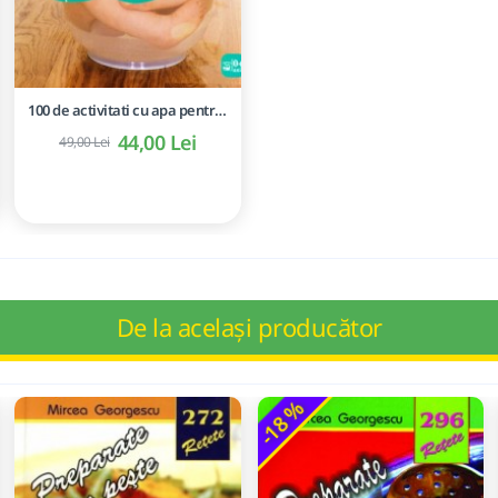
100 de activitati cu apa pentru dezvoltarea si relaxarea bebelusilor - Perrine Alliod
44,00 Lei
49,00 Lei
De la același producător
-18 %