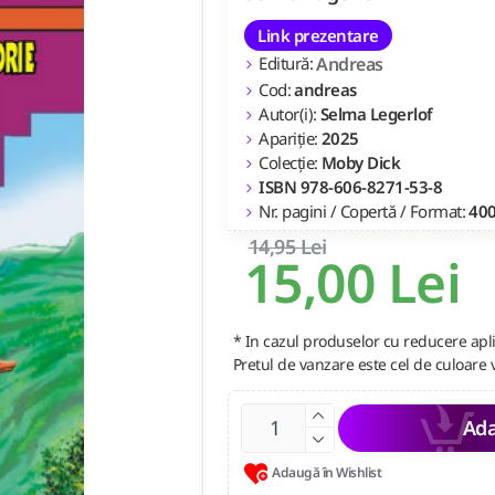
Link prezentare
Editură:
Andreas
Cod:
andreas
Autor(i):
Selma Legerlof
Apariție:
2025
Colecție:
Moby Dick
ISBN 978-606-8271-53-8
Nr. pagini / Copertă / Format:
400
14,95 Lei
15,00 Lei
* In cazul produselor cu reducere apli
Pretul de vanzare este cel de culoare 
Ada
Adaugă în Wishlist