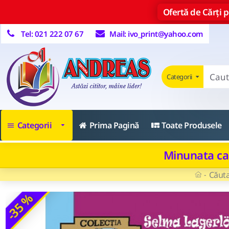
Ofertă de Cărți pe
Tel: 021 222 07 67
Mail: ivo_print@yahoo.com
Categorii
Categorii
Prima Pagină
Toate Produsele
Minunata cal
Căut
-35 %