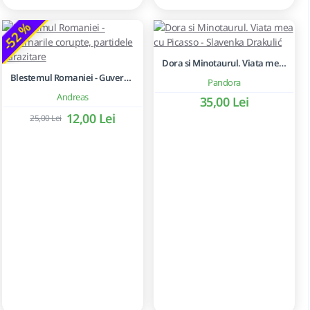
-52 %
Dora si Minotaurul. Viata mea cu Picasso - Slavenka Drakulić
Blestemul Romaniei - Guvernarile corupte, partidele parazitare
Pandora
Andreas
35,00 Lei
12,00 Lei
25,00 Lei