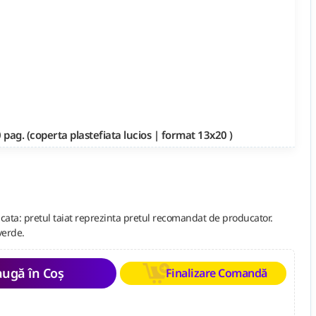
 pag. (coperta plastefiata lucios | format 13x20 )
cata: pretul taiat reprezinta pretul recomandat de producator.
verde.
ugă în Coș
Finalizare Comandă