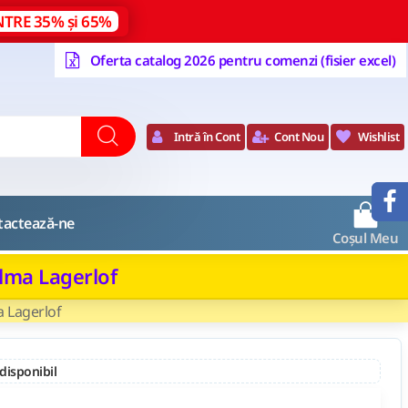
NTRE 35% și 65%
Oferta catalog 2026 pentru comenzi (fisier excel)
Intră în Cont
Cont Nou
Wishlist
0
tactează-ne
Coșul Meu
elma Lagerlof
a Lagerlof
 disponibil