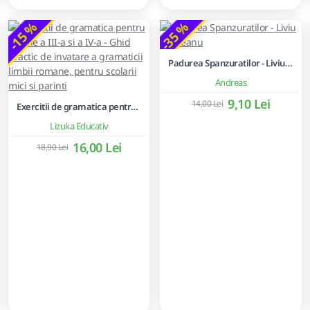
-15 %
-35 %
Padurea Spanzuratilor - Liviu Rebreanu
Andreas
9,10 Lei
14,00 Lei
Exercitii de gramatica pentru clasele a III-a si a IV-a - Ghid practic de invatare a gramaticii limbii romane, pentru scolarii mici si parinti
Lizuka Educativ
16,00 Lei
18,90 Lei