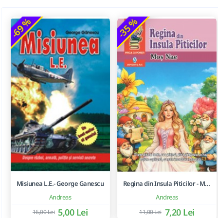
-69 %
-35 %
Misiunea L.E.- George Ganescu
Regina din Insula Piticilor - Mos Nae
Andreas
Andreas
5,00 Lei
7,20 Lei
16,00 Lei
11,00 Lei