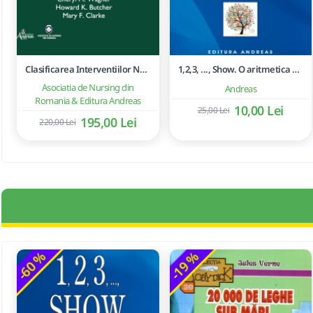
Clasificarea Interventiilor Nursing (NIC)
1,2,3, ..., Show. O aritmetica emotionala, o poezie a matematicii - Ioan Dancila
Asociatia de Nursing din
Andreas
Romania & Editura Andreas
10,00 Lei
25,00 Lei
195,00 Lei
220,00 Lei
-60 %
-19 %