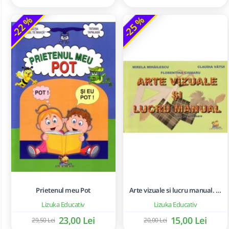
-22 %
-25 %
Prietenul meu Pot
Arte vizuale si lucru manual. Clasa pregatitoare - Mirela Mihailescu, Florentina Cismaru, Claudia Vatui
Lizuka Educativ
Lizuka Educativ
23,00 Lei
15,00 Lei
29,50 Lei
20,00 Lei