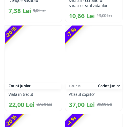
Neagoe Basarab
saracul - ocrotitorul
saracilor si al zidarilor
7,38 Lei
9,00 Lei
10,66 Lei
13,00 Lei
-20 %
-7 %
Corint Junior
Fleurus
Corint Junior
Viata in trecut
Atlasul copiilor
22,00 Lei
37,00 Lei
27,50 Lei
39,90 Lei
-20 %
-4 %