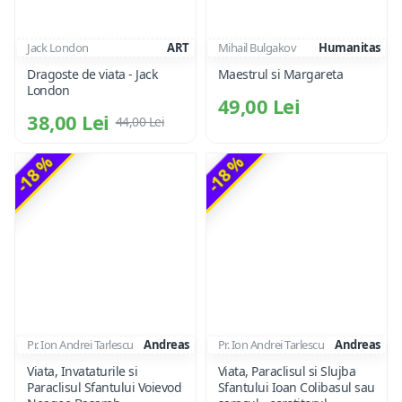
Jack London
ART
Mihail Bulgakov
Humanitas
Dragoste de viata - Jack
Maestrul si Margareta
London
49,00 Lei
38,00 Lei
44,00 Lei
-18 %
-18 %
Pr. Ion Andrei Tarlescu
Andreas
Pr. Ion Andrei Tarlescu
Andreas
Viata, Invataturile si
Viata, Paraclisul si Slujba
Paraclisul Sfantului Voievod
Sfantului Ioan Colibasul sau