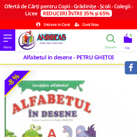
Ofertă de Cărți pentru Copii - Grădinițe - Școli - Colegii -
Licee
REDUCERI ÎNTRE 35% și 65%
Intrare in Cont
Cont Nou
0
Alfabetul in desene - PETRU GHETOI
-8 %