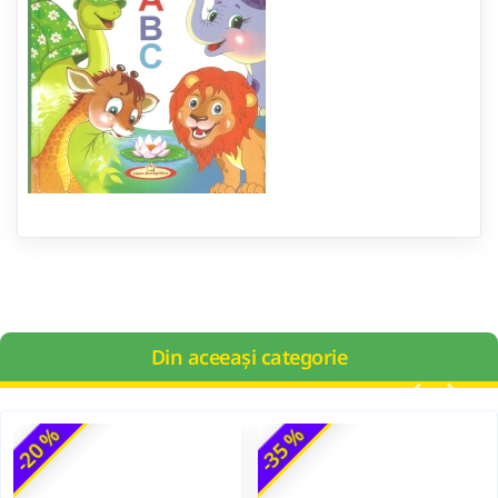
Din aceeași categorie
-20 %
-35 %