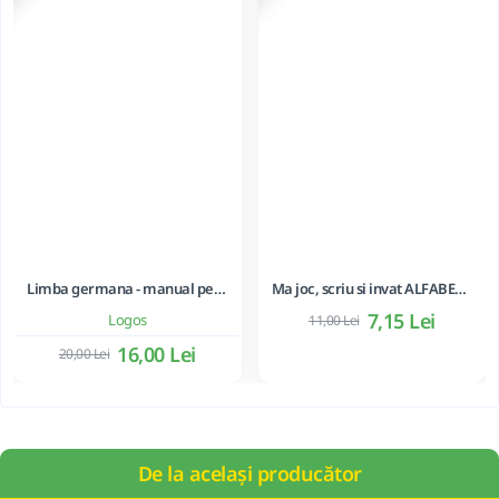
Limba germana - manual pentru clasa a XI-a
Ma joc, scriu si invat ALFABETUL
7,15 Lei
Logos
11,00 Lei
16,00 Lei
20,00 Lei
De la același producător