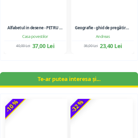
Alfabetul in desene - PETRU GHETOI
Geografie - ghid de pregătire pentru Bacalaureat - Editia 2023
Casa povestilor
Andreas
37,00 Lei
23,40 Lei
40,00 Lei
36,00 Lei
Te-ar putea interesa și...
-10 %
-32 %