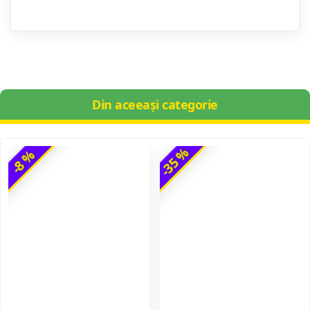
Din aceeași categorie
-35 %
-8 %