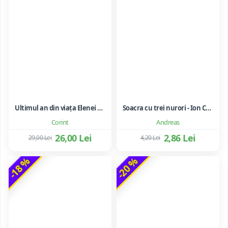
Ultimul an din viața Elenei Ceaușescu - LAVINIA BETEA
Soacra cu trei nurori - Ion Creanga
Corint
Andreas
26,00 Lei
2,86 Lei
29,00 Lei
4,20 Lei
-18 %
-20 %