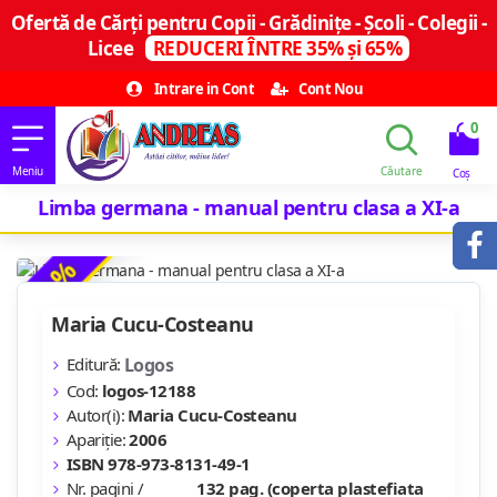
Ofertă de Cărți pentru Copii - Grădinițe - Școli - Colegii -
Licee
REDUCERI ÎNTRE 35% și 65%
Intrare in Cont
Cont Nou
0
Limba germana - manual pentru clasa a XI-a
-20 %
Maria Cucu-Costeanu
Editură:
Logos
Cod:
logos-12188
Autor(i):
Maria Cucu-Costeanu
Apariție:
2006
ISBN 978-973-8131-49-1
Nr. pagini /
132 pag. (coperta plastefiata