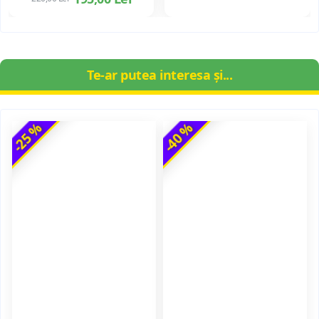
Te-ar putea interesa și...
-25 %
-40 %