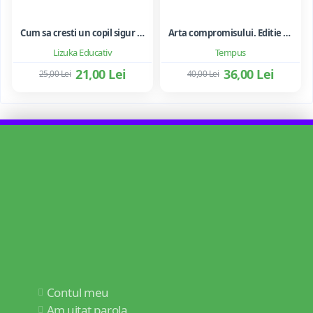
Cum sa cresti un copil sigur de sine ... si sa-i consolidezi autostima
Arta compromisului. Editie ne varietur - Ileana Vulpescu
Lizuka Educativ
Tempus
21,00 Lei
36,00 Lei
25,00 Lei
40,00 Lei
Contul meu
Am uitat parola