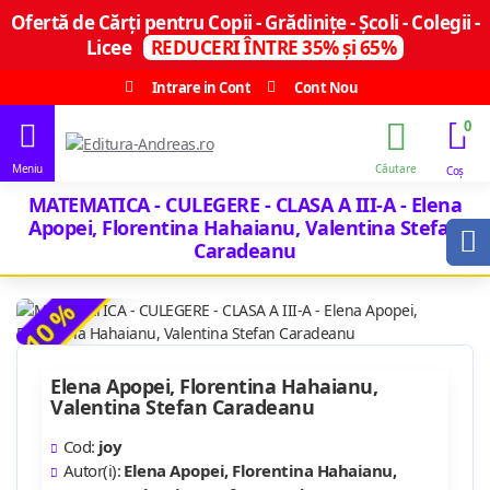
Ofertă de Cărți pentru Copii - Grădinițe - Școli - Colegii -
Licee
REDUCERI ÎNTRE 35% și 65%
Intrare in Cont
Cont Nou
0
MATEMATICA - CULEGERE - CLASA A III-A - Elena
Apopei, Florentina Hahaianu, Valentina Stefan
Caradeanu
-10 %
Elena Apopei, Florentina Hahaianu,
Valentina Stefan Caradeanu
Cod:
joy
Autor(i):
Elena Apopei, Florentina Hahaianu,