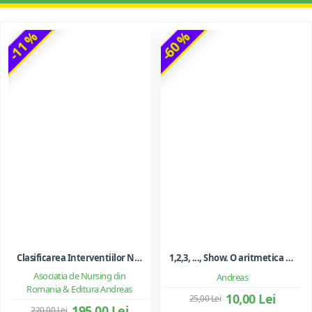
-11 %
-60 %
Clasificarea Interventiilor Nursing (NIC)
1,2,3, ..., Show. O aritmetica emotionala, o poezie a matematicii - Ioan Dancila
Asociatia de Nursing din
Andreas
Romania & Editura Andreas
10,00 Lei
25,00 Lei
195,00 Lei
220,00 Lei