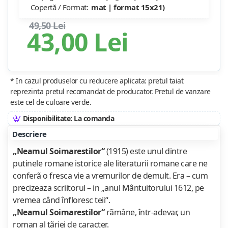
Copertă / Format:
mat | format 15x21)
49,50 Lei
43,00 Lei
* In cazul produselor cu reducere aplicata: pretul taiat
reprezinta pretul recomandat de producator. Pretul de vanzare
este cel de culoare verde.
Disponibilitate: La comanda
Descriere
„Neamul Soimarestilor“
(1915) este unul dintre
putinele romane istorice ale literaturii romane care ne
conferã o fresca vie a vremurilor de demult. Era – cum
precizeaza scriitorul – in „anul Mântuitorului 1612, pe
vremea când înfloresc teii“.
„Neamul Soimarestilor“
rãmâne, într-adevar, un
roman al tãriei de caracter.