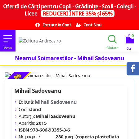
Ofertă de Cărți pentru Copii - Grădinițe - Școli - Colegii -
Licee
REDUCERI ÎNTRE 35% și 65%
Intrare in Cont
Cont Nou
0
Neamul Soimarestilor - Mihail Sadoveanu
-13 %
Mihail Sadoveanu
Editură:
Mihail Sadoveanu
Cod:
stand
Autor(i):
Mihail Sadoveanu
Apariție:
2015
ISBN 978-606-93355-3-6
Nr. pagini /
280 pag. (coperta plastefiata