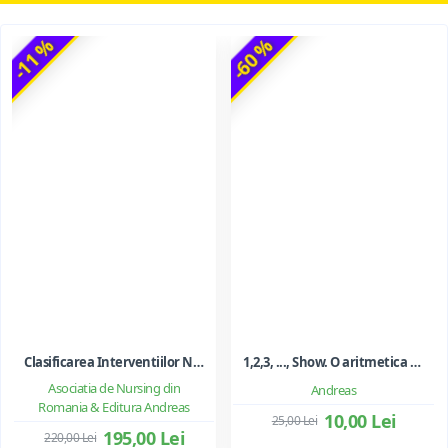
-11 %
-60 %
Clasificarea Interventiilor Nursing (NIC)
1,2,3, ..., Show. O aritmetica emotionala, o poezie a matematicii - Ioan Dancila
Asociatia de Nursing din
Andreas
Romania & Editura Andreas
10,00 Lei
25,00 Lei
195,00 Lei
220,00 Lei