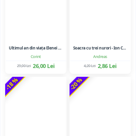
Ultimul an din viața Elenei Ceaușescu - LAVINIA BETEA
Soacra cu trei nurori - Ion Creanga
Corint
Andreas
26,00 Lei
2,86 Lei
29,00 Lei
4,20 Lei
-18 %
-20 %