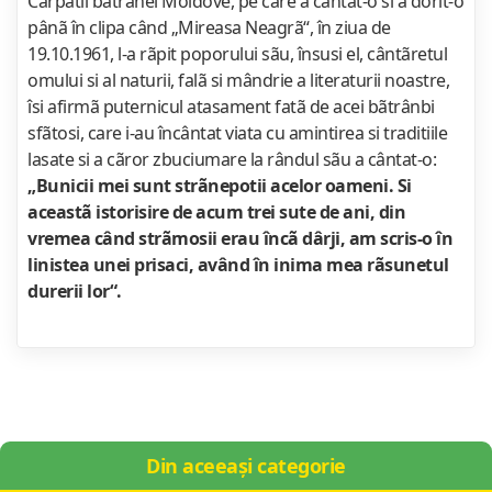
Carpatii bãtrânei Moldove, pe care a cântat-o si a dorit-o
pânã în clipa când „Mireasa Neagrã“, în ziua de
19.10.1961, l-a rãpit poporului sãu, însusi el, cântãretul
omului si al naturii, falã si mândrie a literaturii noastre,
îsi afirmã puternicul atasament fatã de acei bãtrânbi
sfãtosi, care i-au încântat viata cu amintirea si traditiile
lasate si a cãror zbuciumare la rândul sãu a cântat-o:
„Bunicii mei sunt strãnepotii acelor oameni. Si
aceastã istorisire de acum trei sute de ani, din
vremea când strãmosii erau încã dârji, am scris-o în
linistea unei prisaci, având în inima mea rãsunetul
durerii lor“.
Din aceeași categorie