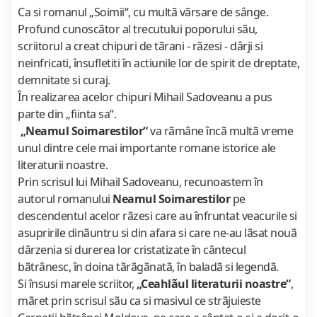
Ca si romanul „Soimii“, cu multã vãrsare de sânge.
Profund cunoscãtor al trecutului poporului sãu,
scriitorul a creat chipuri de tãrani - rãzesi - dârji si
neinfricati, însufletiti în actiunile lor de spirit de dreptate,
demnitate si curaj.
În realizarea acelor chipuri Mihail Sadoveanu a pus
parte din „fiinta sa“.
„Neamul Soimarestilor“
va rãmâne încã multã vreme
unul dintre cele mai importante romane istorice ale
literaturii noastre.
Prin scrisul lui Mihail Sadoveanu, recunoastem în
autorul romanului
Neamul Soimarestilor
pe
descendentul acelor rãzesi care au înfruntat veacurile si
asupririle dinãuntru si din afara si care ne-au lãsat nouã
dârzenia si durerea lor cristatizate în cântecul
bãtrânesc, în doina tãrãgãnatã, în baladã si legendã.
Si însusi marele scriitor,
„Ceahlãul literaturii noastre“
,
mãret prin scrisul sãu ca si masivul ce strãjuieste