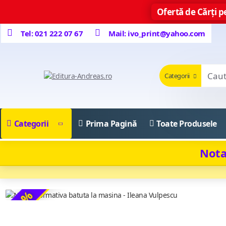
Ofertă de Cărți pe
Tel: 021 222 07 67
Mail: ivo_print@yahoo.com
Categorii
Categorii
Prima Pagină
Toate Produsele
Nota
-14 %