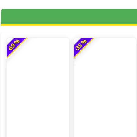
-69 %
-35 %