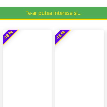
Te-ar putea interesa și...
-18 %
-18 %