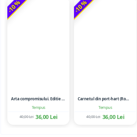
-10 %
-10 %
Arta compromisului. Editie ne varietur - Ileana Vulpescu
Carnetul din port-hart (Roman). Editie ne varietur - Ileana Vulpescu
Tempus
Tempus
36,00 Lei
36,00 Lei
40,00 Lei
40,00 Lei