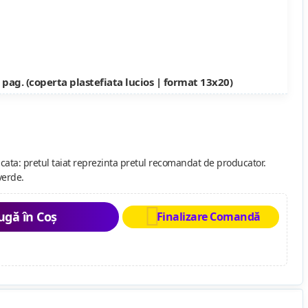
 pag. (coperta plastefiata lucios | format 13x20)
cata: pretul taiat reprezinta pretul recomandat de producator.
verde.
gă în Coș
Finalizare Comandă