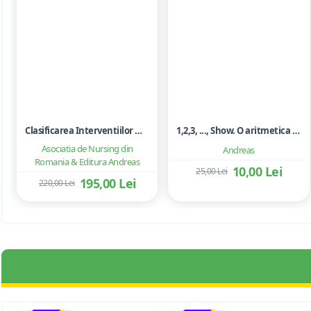
Clasificarea Interventiilor Nursing (NIC)
1,2,3, ..., Show. O aritmetica emotionala, o poezie a matematicii - Ioan Dancila
Asociatia de Nursing din
Andreas
Romania & Editura Andreas
10,00 Lei
25,00 Lei
195,00 Lei
220,00 Lei