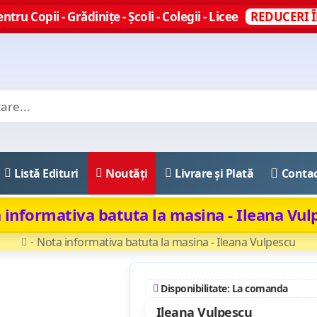
ntru Copii - Grădinițe - Școli - Colegii - Licee
REDUCERI Î
Listă Edituri
Noutăți
Livrare și Plată
Conta
 informativa batuta la masina - Ileana Vul
Nota informativa batuta la masina - Ileana Vulpescu
Disponibilitate: La comanda
Ileana Vulpescu