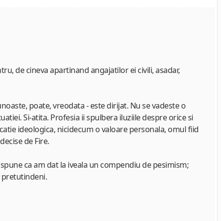
ru, de cineva apartinand angajatilor ei civili, asadar,
oaste, poate, vreodata - este dirijat. Nu se vadeste o
i. Si-atita. Profesia ii spulbera iluziile despre orice si
icatie ideologica, nicidecum o valoare personala, omul fiid
decise de Fire.
a spune ca am dat la iveala un compendiu de pesimism;
e pretutindeni.