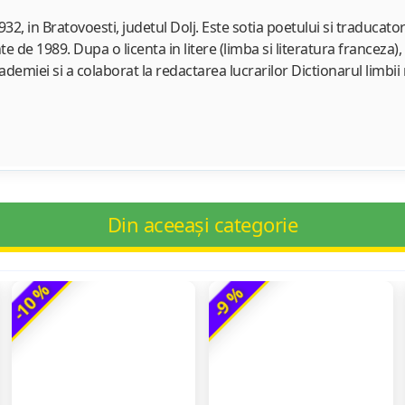
32, in Bratovoesti, judetul Dolj. Este sotia poetului si traduca
te de 1989. Dupa o licenta in litere (limba si literatura franceza),
 Academiei si a colaborat la redactarea lucrarilor Dictionarul limbi
Din aceeași categorie
-10 %
-9 %