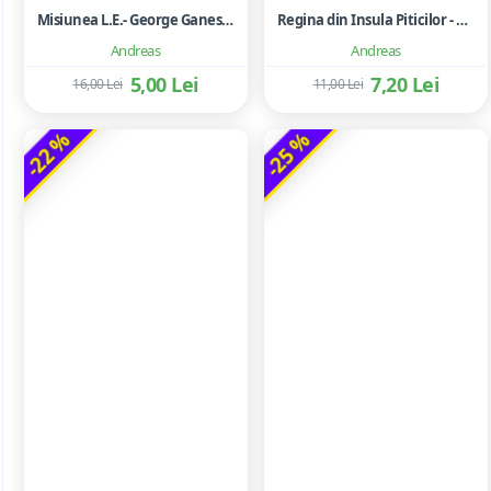
Misiunea L.E.- George Ganescu
Regina din Insula Piticilor - Mos Nae
Andreas
Andreas
5,00 Lei
7,20 Lei
16,00 Lei
11,00 Lei
-22 %
-25 %