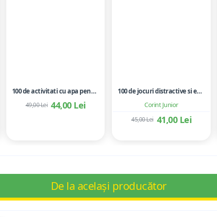
100 de activitati cu apa pentru dezvoltarea si relaxarea bebelusilor - Perrine Alliod
100 de jocuri distractive si educative
44,00 Lei
Corint Junior
49,00 Lei
41,00 Lei
45,00 Lei
De la același producător