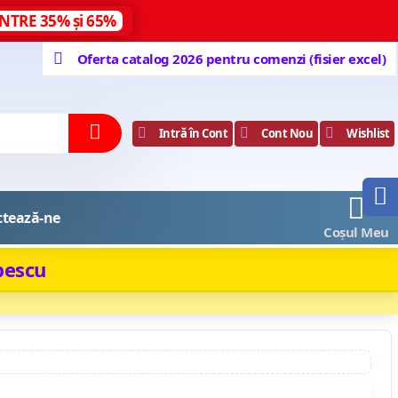
NTRE 35% și 65%
Oferta catalog 2026 pentru comenzi (fisier excel)
Intră în Cont
Cont Nou
Wishlist
0
ctează-ne
Coșul Meu
pescu