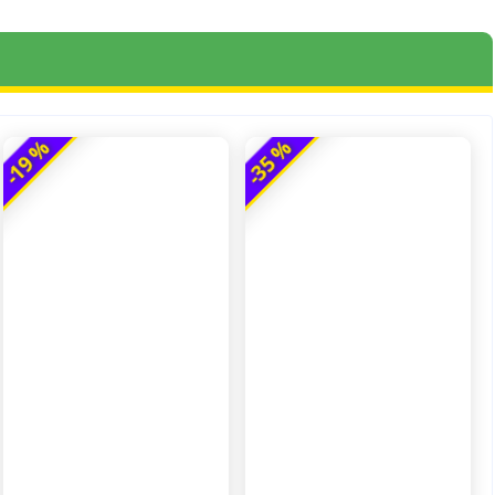
-19 %
-35 %