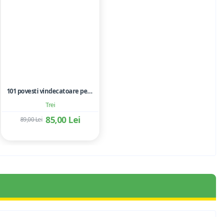
101 povesti vindecatoare pentru copii si adolescenti. Folosirea metaforelor in terapie
Trei
85,00 Lei
89,00 Lei