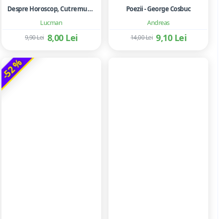
Despre Horoscop, Cutremure Si Ghicirea Viitorului
Poezii - George Cosbuc
Lucman
Andreas
8,00 Lei
9,10 Lei
9,90 Lei
14,00 Lei
-52 %