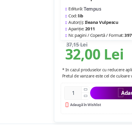
Editură:
Tempus
Cod:
lib
Autor(i):
Ileana Vulpescu
Apariție:
2011
Nr. pagini / Copertă / Format:
397
37,15 Lei
32,00 Lei
* In cazul produselor cu reducere apli
Pretul de vanzare este cel de culoare 
Adau
Adaugă în Wishlist