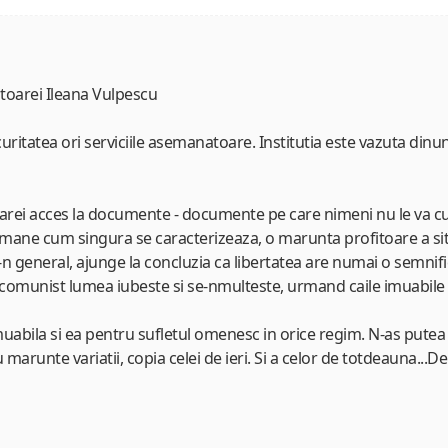
itoarei Ileana Vulpescu
uritatea ori serviciile asemanatoare. Institutia este vazuta dinunt
carei acces la documente - documente pe care nimeni nu le va cun
mane cum singura se caracterizeaza, o marunta profitoare a situatie
a-n general, ajunge la concluzia ca libertatea are numai o semnif
el comunist lumea iubeste si se-nmulteste, urmand caile imuabile 
abila si ea pentru sufletul omenesc in orice regim. N-as pute
 marunte variatii, copia celei de ieri. Si a celor de totdeauna...D