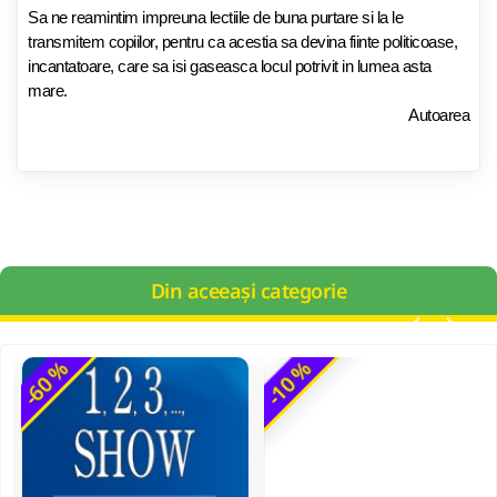
Sa ne reamintim impreuna lectiile de buna purtare si la le
transmitem copiilor, pentru ca acestia sa devina fiinte politicoase,
incantatoare, care sa isi gaseasca locul potrivit in lumea asta
mare.
Autoarea
Din aceeași categorie
-60 %
-10 %
100 de activitati cu apa pentru dezvoltarea si relaxarea bebelusilor - Perrine Alliod
44,00 Lei
49,00 Lei