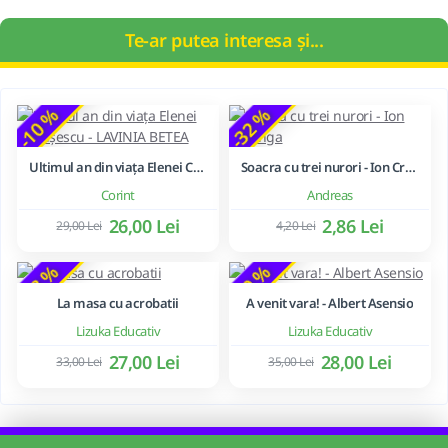
Te-ar putea interesa și...
-10 %
-32 %
Ultimul an din viața Elenei Ceaușescu - LAVINIA BETEA
Soacra cu trei nurori - Ion Creanga
Corint
Andreas
26,00 Lei
2,86 Lei
29,00 Lei
4,20 Lei
-18 %
-20 %
La masa cu acrobatii
A venit vara! - Albert Asensio
Lizuka Educativ
Lizuka Educativ
27,00 Lei
28,00 Lei
33,00 Lei
35,00 Lei