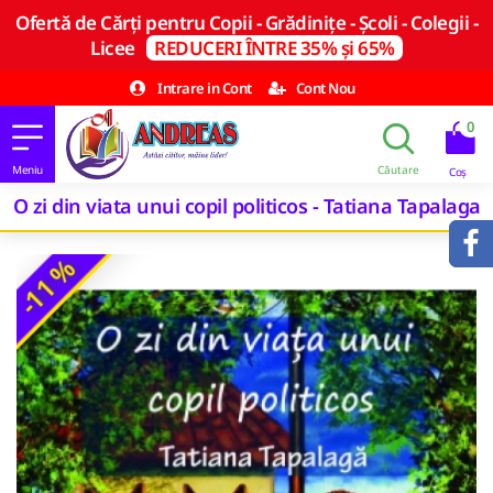
Ofertă de Cărți pentru Copii - Grădinițe - Școli - Colegii -
Licee
REDUCERI ÎNTRE 35% și 65%
Intrare in Cont
Cont Nou
0
O zi din viata unui copil politicos - Tatiana Tapalaga
-11 %