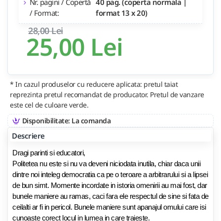
Nr. pagini / Copertă
40 pag. (coperta normala |
/ Format:
format 13 x 20)
28,00 Lei
25,00 Lei
* In cazul produselor cu reducere aplicata: pretul taiat
reprezinta pretul recomandat de producator. Pretul de vanzare
este cel de culoare verde.
Disponibilitate: La comanda
Descriere
Dragi parinti si educatori,
Politetea nu este si nu va deveni niciodata inutila, chiar daca unii
dintre noi inteleg democratia ca pe o teroare a arbitrarului si a lipsei
de bun simt. Momente incordate in istoria omenirii au mai fost, dar
bunele maniere au ramas, caci fara ele respectul de sine si fata de
ceilalti ar fi in pericol. Bunele maniere sunt apanajul omului care isi
cunoaste corect locul in lumea in care traieste.