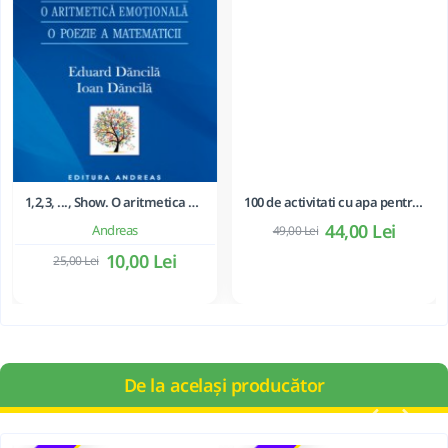
1,2,3, ..., Show. O aritmetica emotionala, o poezie a matematicii - Ioan Dancila
Andreas
10,00 Lei
25,00 Lei
De la același producător