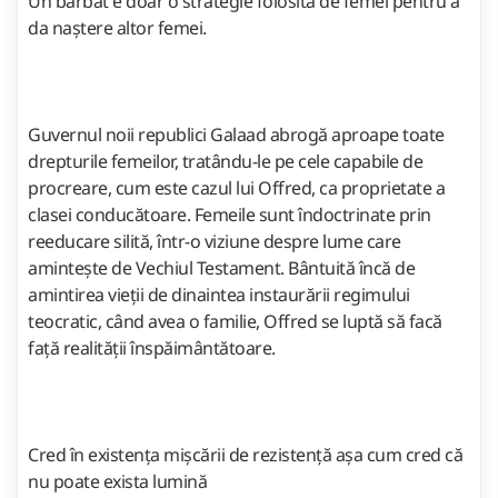
Un bărbat e doar o strategie folosită de femei pentru a
da naștere altor femei.
Guvernul noii republici Galaad abrogă aproape toate
drepturile femeilor, tratându-le pe cele capabile de
procreare, cum este cazul lui Offred, ca proprietate a
clasei conducătoare. Femeile sunt îndoctrinate prin
reeducare silită, într-o viziune despre lume care
amintește de Vechiul Testament. Bântuită încă de
amintirea vieții de dinaintea instaurării regimului
teocratic, când avea o familie, Offred se luptă să facă
față realității înspăimântătoare.
Cred în existența mișcării de rezistență așa cum cred că
nu poate exista lumină