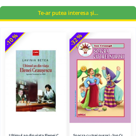
Te-ar putea interesa și...
-10 %
-32 %
Ultimul an din viața Elenei Ceaușescu - LAVINIA BETEA
Soacra cu trei nurori - Ion Creanga