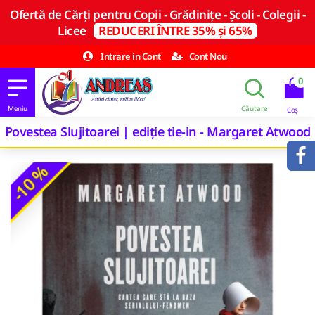
Ofertă de Cărți pentru Copii - Grădinițe - Școli - Colegii -
Licee
REDUCERI ÎNTRE 35% și 65%
Intrare in Cont
Cont Nou
0
Povestea Slujitoarei | ediție tie-in - Margaret Atwood
-10 %