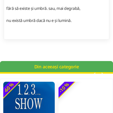
fără să existe și umbră. sau, mai degrabă,
nu există umbră dacă nu e și lumină.
Din aceeași categorie
-60 %
-10 %
100 de activitati cu apa pentru dezvoltarea si relaxarea bebelusilor - Perrine Alliod
44,00 Lei
49,00 Lei