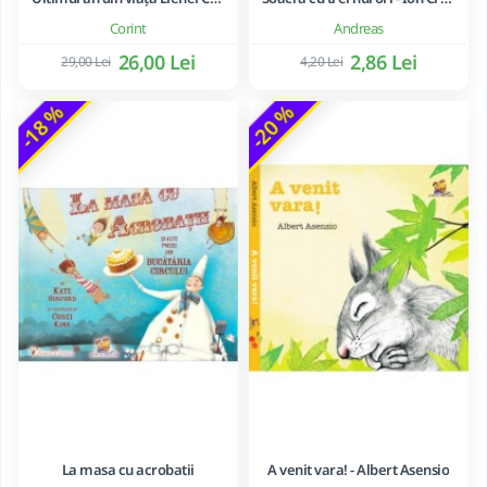
Corint
Andreas
26,00 Lei
2,86 Lei
29,00 Lei
4,20 Lei
-18 %
-20 %
La masa cu acrobatii
A venit vara! - Albert Asensio