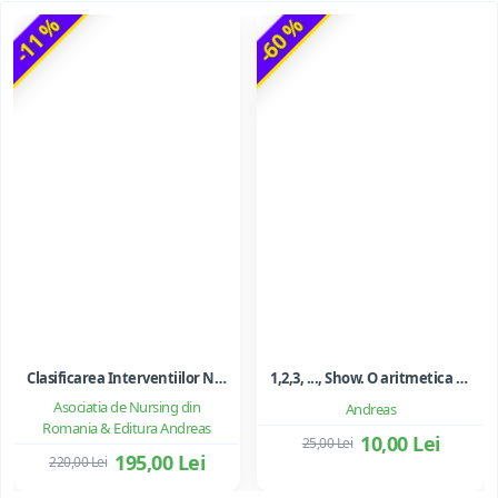
-11 %
-60 %
Clasificarea Interventiilor Nursing (NIC)
1,2,3, ..., Show. O aritmetica emotionala, o poezie a matematicii - Ioan Dancila
Asociatia de Nursing din
Andreas
Romania & Editura Andreas
10,00 Lei
25,00 Lei
195,00 Lei
220,00 Lei