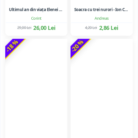
Ultimul an din viața Elenei Ceaușescu - LAVINIA BETEA
Soacra cu trei nurori - Ion Creanga
Corint
Andreas
26,00 Lei
2,86 Lei
29,00 Lei
4,20 Lei
-18 %
-20 %