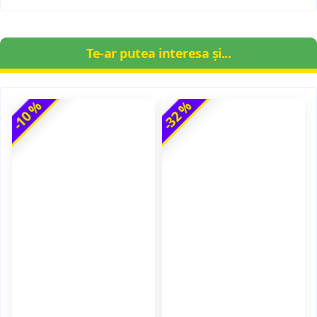
Te-ar putea interesa și...
-10 %
-32 %