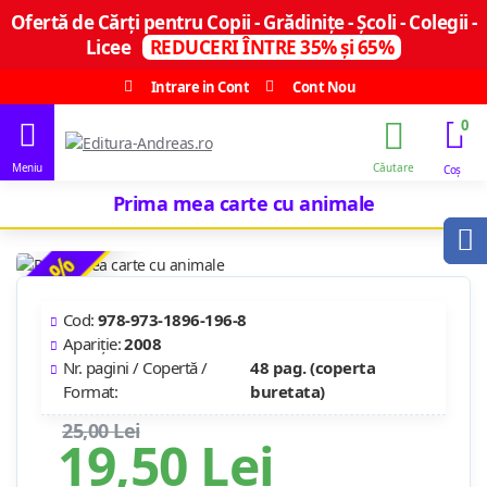
Ofertă de Cărți pentru Copii - Grădinițe - Școli - Colegii -
Licee
REDUCERI ÎNTRE 35% și 65%
Intrare in Cont
Cont Nou
0
Prima mea carte cu animale
-22 %
Cod:
978-973-1896-196-8
Apariție:
2008
Nr. pagini / Copertă /
48 pag. (coperta
Format:
buretata)
25,00 Lei
19,50 Lei