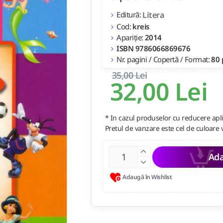
Editură:
Litera
Cod:
kreis
Apariție:
2014
ISBN 9786066869676
Nr. pagini / Copertă / Format:
80 
35,00 Lei
32,00 Lei
* In cazul produselor cu reducere apli
Pretul de vanzare este cel de culoare 
Ada
Adaugă în Wishlist