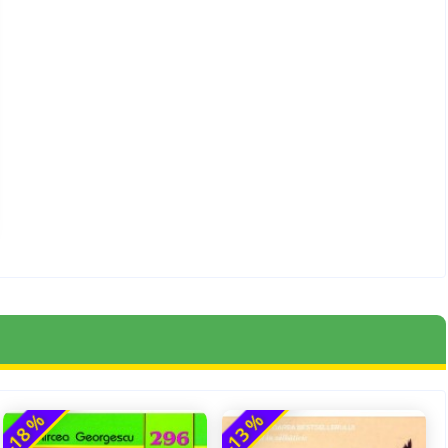
-18 %
-13 %