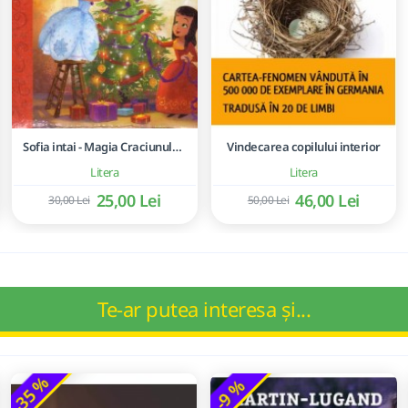
Sofia intai - Magia Craciunului - Disney Junior
Vindecarea copilului interior
Litera
Litera
25,00 Lei
46,00 Lei
30,00 Lei
50,00 Lei
Te-ar putea interesa și...
-35 %
-9 %