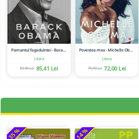
Pamantul fagaduintei - Barack Obama
Povestea mea - Michelle Obama
Litera
Litera
85,41 Lei
72,00 Lei
89,90 Lei
79,90 Lei
-35 %
-14 %