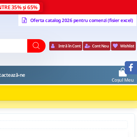
NTRE 35% și 65%
Oferta catalog 2026 pentru comenzi (fisier excel)
Intră în Cont
Cont Nou
Wishlist
0
tactează-ne
Coșul Meu