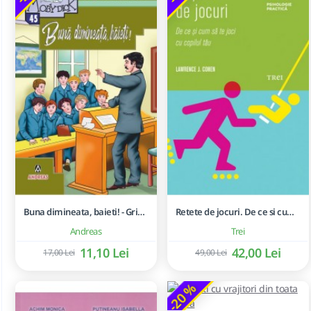
Buna dimineata, baieti! - Grigore Bajenaru
Retete de jocuri. De ce si cum sa te joci cu copilul tau - Lawrence J. Cohen
Andreas
Trei
11,10 Lei
42,00 Lei
17,00 Lei
49,00 Lei
-20 %