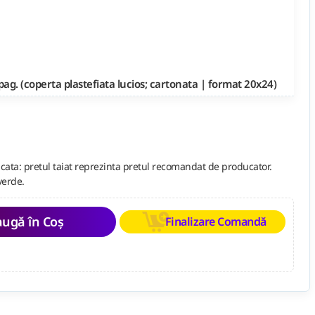
pag. (coperta plastefiata lucios; cartonata | format 20x24)
cata: pretul taiat reprezinta pretul recomandat de producator.
verde.
ugă în Coș
Finalizare Comandă