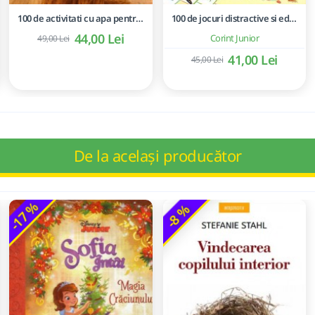
100 de activitati cu apa pentru dezvoltarea si relaxarea bebelusilor - Perrine Alliod
100 de jocuri distractive si educative
44,00 Lei
Corint Junior
49,00 Lei
41,00 Lei
45,00 Lei
De la același producător
-17 %
-8 %