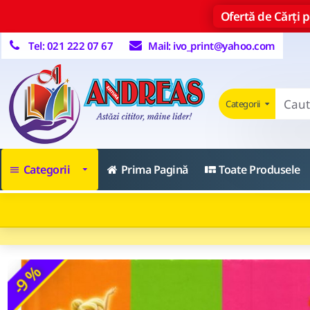
Ofertă de Cărți pe
Tel: 021 222 07 67
Mail: ivo_print@yahoo.com
Categorii
Categorii
Prima Pagină
Toate Produsele
-9 %