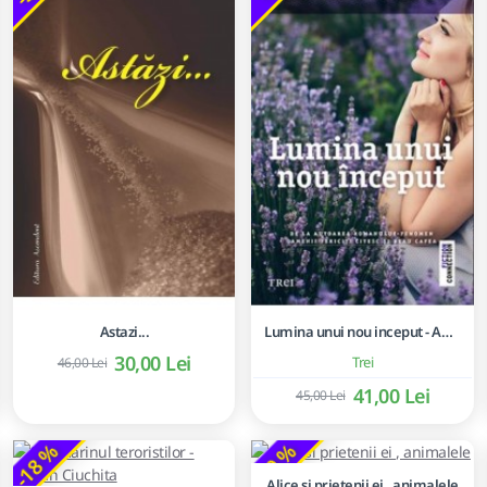
Astazi...
Lumina unui nou inceput - Agnès Martin-Lugand
30,00 Lei
Trei
46,00 Lei
41,00 Lei
45,00 Lei
-18 %
-20 %
Alice si prietenii ei , animalele