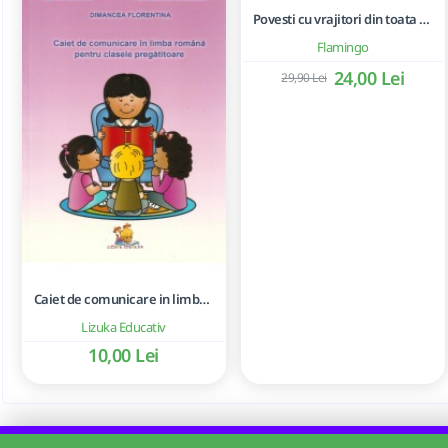
Povesti cu vrajitori din toata lumea
Flamingo
24,00 Lei
29,90 Lei
Caiet de comunicare in limba romana pentru clasele pregatitoare - Achim Monica, Dimancea Florentina, Putineanu Isabella
Lizuka Educativ
10,00 Lei