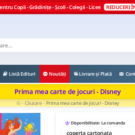
ntru Copii - Grădinițe - Școli - Colegii - Licee
REDUCERI Î
Listă Edituri
Noutăți
Livrare și Plată
Con
Prima mea carte de jocuri - Disney
Căutare
Prima mea carte de jocuri - Disney
Disponibilitate: La comanda
coperta cartonata