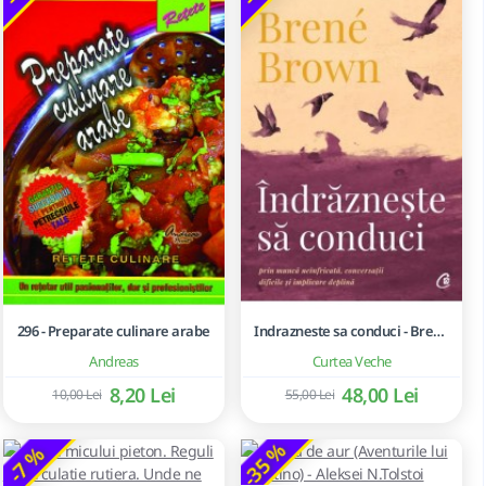
296 - Preparate culinare arabe
Indrazneste sa conduci - Brene Brown
Andreas
Curtea Veche
8,20 Lei
48,00 Lei
10,00 Lei
55,00 Lei
-35 %
-7 %