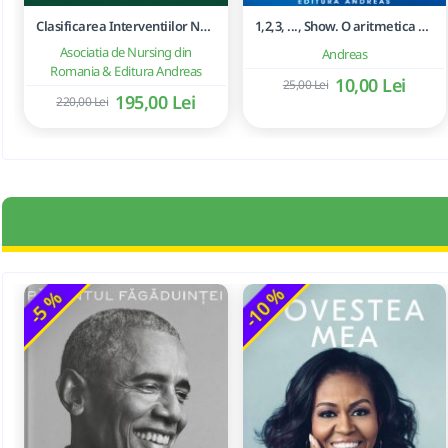
Clasificarea Interventiilor Nursing (NIC)
1,2,3, ..., Show. O aritmetica emotionala, o poezie a matematicii - Ioan Dancila
Asociatia de Nursing din
Andreas
Romania & Editura Andreas
10,00 Lei
25,00 Lei
195,00 Lei
220,00 Lei
-10 %
-5 %