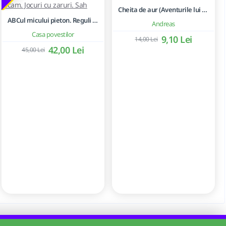
Cheita de aur (Aventurile lui Buratino) - Aleksei N.Tolstoi
ABCul micului pieton. Reguli de circulatie rutiera. Unde ne jucam. Jocuri cu zaruri. Sah
Andreas
Casa povestilor
9,10 Lei
14,00 Lei
42,00 Lei
45,00 Lei