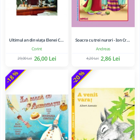
Ultimul an din viața Elenei Ceaușescu - LAVINIA BETEA
Soacra cu trei nurori - Ion Creanga
Corint
Andreas
26,00 Lei
2,86 Lei
29,00 Lei
4,20 Lei
-18 %
-20 %