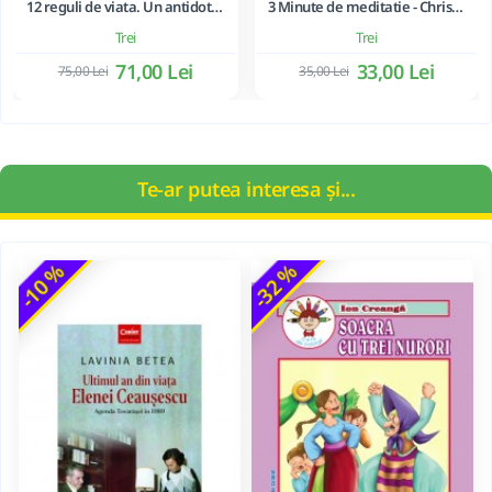
12 reguli de viata. Un antidot la haosul din jurul nostru - Jordan B. Peterson
3 Minute de meditatie - Christophe André
Trei
Trei
71,00 Lei
33,00 Lei
75,00 Lei
35,00 Lei
Te-ar putea interesa și...
-10 %
-32 %