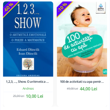
-60 %
-10 %
1,2,3, ..., Show. O aritmetica emotionala, o poezie a matematicii - Ioan Dancila
100 de activitati cu apa pentru dezvoltarea si relaxarea bebelusilor - Perrine Alliod
44,00 Lei
Andreas
49,00 Lei
10,00 Lei
25,00 Lei