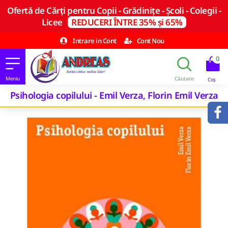
Ofertă de Cărți pentru Copii - Grădinițe - Școli - Colegii -
Licee
REDUCERI ÎNTRE 35% și 65%
Intrare in Cont
Cont Nou
0
Psihologia copilului - Emil Verza, Florin Emil Verza