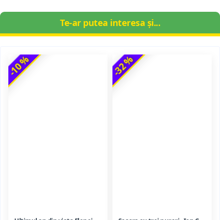
Te-ar putea interesa și...
-10 %
-32 %