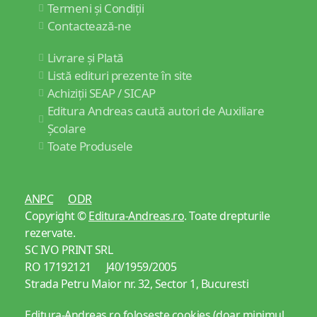
Termeni și Condiții
Contactează-ne
Livrare și Plată
Listă edituri prezente în site
Achiziții SEAP / SICAP
Editura Andreas caută autori de Auxiliare
Școlare
Toate Produsele
ANPC
ODR
Copyright ©
Editura-Andreas.ro
. Toate drepturile
rezervate.
SC IVO PRINT SRL
RO 17192121 J40/1959/2005
Strada Petru Maior nr. 32, Sector 1, Bucuresti
Editura-Andreas.ro folosește cookies (doar minimul