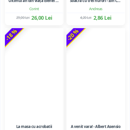
Ultimul an din viața Elenei Ceaușescu - LAVINIA BETEA
Soacra cu trei nurori - Ion Creanga
Corint
Andreas
26,00 Lei
2,86 Lei
29,00 Lei
4,20 Lei
-18 %
-20 %
La masa cu acrobatii
A venit vara! - Albert Asensio