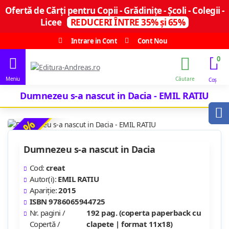
Ofertă de Cărți pentru Copii - Grădinițe - Școli - Colegii -
Licee
REDUCERI ÎNTRE 35% și 65%
Intrare in Cont
Cont Nou
0
Dumnezeu s-a nascut in Dacia - EMIL RATIU
-29 %
Dumnezeu s-a nascut in Dacia
Cod:
creat
Autor(i):
EMIL RATIU
Apariție:
2015
ISBN 9786065944725
Nr. pagini /
192 pag. (coperta paperback cu
Copertă /
clapete | format 11x18)