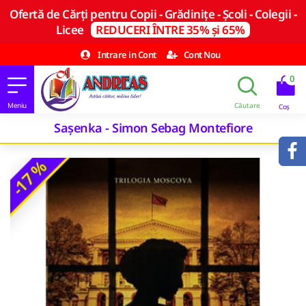
Ofertă de Cărți pentru Copii - Grădinițe - Școli - Colegii -
Licee
REDUCERI ÎNTRE 35% și 65%
Intrare in Cont
Cont Nou
0
Saşenka - Simon Sebag Montefiore
-17 %