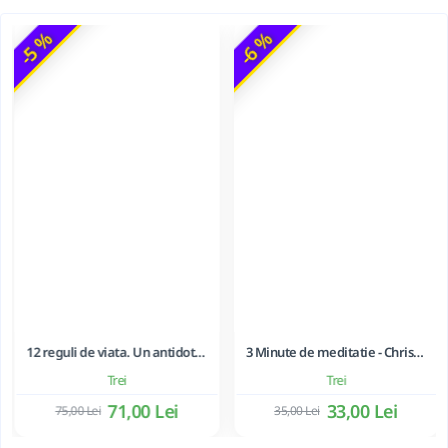
-5 %
-6 %
12 reguli de viata. Un antidot la haosul din jurul nostru - Jordan B. Peterson
3 Minute de meditatie - Christophe André
Trei
Trei
71,00 Lei
33,00 Lei
75,00 Lei
35,00 Lei