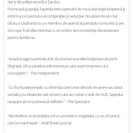
dar şi de poliţia secretă a Ţarului...
Frumoasă şi aprigă, Saşenka este captivată de noua ideologie bolşevică şi
intră în jocul periculos al conspiraţiei şi seducţiei. Douăzeci de ani mai
târziu, e căsătorită cu un membru de seamă al partidului comunist şi are
doi copii. Însă idila interzisă cu un scriitor are consecinţe devastatoare
pentru familia sa.
"Această saga surprinde atât zbuciumul unei elite bolşevice căzute în
dizgraţie, cât şi paradoxurile istoriei pe care avem impresia că o
cunoaştem." - The Independent
"Cu frumuseţea ireală, cu distincţia care trece dincolo de avere sau clasă
socială şi cu idealurile sale sincere care au costat-o atât de mult, Saşenka
reuşeşte să ne cucerească definitiv." - The Spectator
"Montefiore se dovedeşte a fi un povestitor inegalabil, cu un stil precis,
care te marchează." - Wall Street Journal