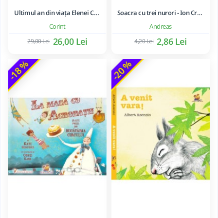
Ultimul an din viața Elenei Ceaușescu - LAVINIA BETEA
Soacra cu trei nurori - Ion Creanga
Corint
Andreas
26,00 Lei
2,86 Lei
29,00 Lei
4,20 Lei
-18 %
-20 %