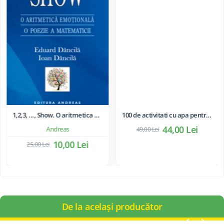
1,2,3, ..., Show. O aritmetica emotionala, o poezie a matematicii - Ioan Dancila
100 de activitati cu apa pentru dezvoltarea si relaxarea bebelusilor - Perrine Alliod
44,00 Lei
Andreas
49,00 Lei
10,00 Lei
25,00 Lei
De la același producător