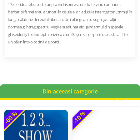
"Pe coridoarele acestei aripi a închisorii era un du-te-vino continuu:
bărbaţi şi femei erau aruncaţi în celulele lor, aduşi la interogatorii, trimişi în
lunga călătorie din exilul siberian. Unii plângeau cu sughiţuri, alţii
dormeau; întreg spectrul vieţii era adunat aici. Jandarmul din spa­tele
ghişeului îşi tot îndrepta privirea către Saşenka, de parcă aceasta ar fi fost
un păun într-o cocină de porci."
Din aceeași categorie
-60 %
-10 %