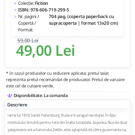
Colecție:
fiction
ISBN: 978-606-719-299-5
Nr. pagini /
704 pag. (coperta paperback cu
Copertă /
supracoperta | format 13x20 cm)
Format:
59,00 Lei
49,00 Lei
* In cazul produselor cu reducere aplicata: pretul taiat
reprezinta pretul recomandat de producator. Pretul de vanzare
este cel de culoare verde.
Disponibilitate: La comanda
Descriere
Iarna lui 1916: Sankt Petersburg. Rusia e în pragul revoluţiei. În faţa
Institutului Smolnîi pentru Fete din Înalta Societate, Saşenka, fiica de doar
şaisprezece ani a baronului Zeitlin, este aşteptată de către guvernanta sa,