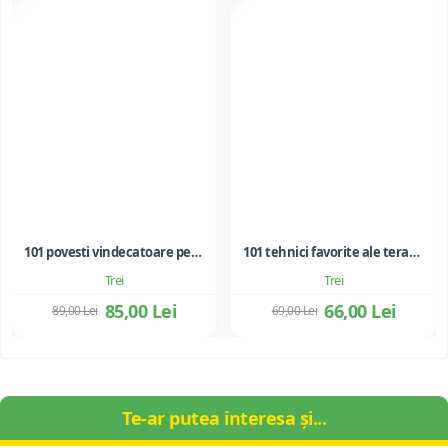
101 povesti vindecatoare pentru copii si adolescenti. Folosirea metaforelor in terapie
101 tehnici favorite ale terapiei prin joc
Trei
Trei
85,00 Lei
66,00 Lei
89,00 Lei
69,00 Lei
Te-ar putea interesa și...