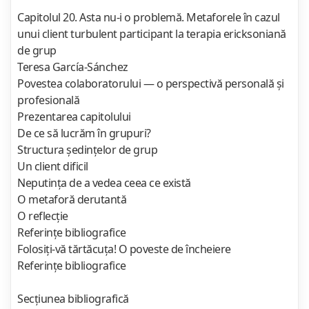
Capitolul 20. Asta nu-i o problemă. Metaforele în cazul
unui client turbulent participant la terapia ericksoniană
de grup
Teresa García-Sánchez
Povestea colaboratorului — o perspectivă personală şi
profesională
Prezentarea capitolului
De ce să lucrăm în grupuri?
Structura şedinţelor de grup
Un client dificil
Neputinţa de a vedea ceea ce există
O metaforă derutantă
O reflecţie
Referinţe bibliografice
Folosiţi-vă tărtăcuţa! O poveste de încheiere
Referinţe bibliografice
Secţiunea bibliografică