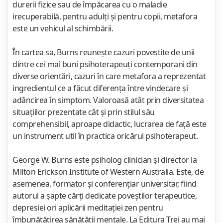
durerii fizice sau de împăcarea cu o maladie
irecuperabilă, pentru adulţi şi pentru copii, metafora
este un vehicul al schimbării.
În cartea sa, Burns reuneşte cazuri povestite de unii
dintre cei mai buni psihoterapeuţi contemporani din
diverse orientări, cazuri în care metafora a reprezentat
ingredientul ce a făcut diferenţa între vindecare şi
adâncirea în simptom. Valoroasă atât prin diversitatea
situaţiilor prezentate cât şi prin stilul său
comprehensibil, aproape didactic, lucrarea de faţă este
un instrument util în practica oricărui psihoterapeut.
George W. Burns este psiholog clinician şi director la
Milton Erickson Institute of Western Australia. Este, de
asemenea, formator şi conferenţiar universitar, fiind
autorul a şapte cărţi dedicate poveştilor terapeutice,
depresiei ori aplicării meditaţiei zen pentru
îmbunătăţirea sănătăţii mentale. La Editura Trei au mai