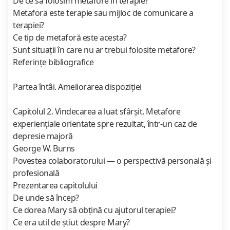
De ce să folosim metafore în terapie?
Metafora este terapie sau mijloc de comunicare a
terapiei?
Ce tip de metaforă este acesta?
Sunt situaţii în care nu ar trebui folosite metafore?
Referinţe bibliografice
Partea întâi. Ameliorarea dispoziţiei
Capitolul 2. Vindecarea a luat sfârşit. Metafore
experienţiale orientate spre rezultat, într-un caz de
depresie majoră
George W. Burns
Povestea colaboratorului — o perspectivă personală şi
profesională
Prezentarea capitolului
De unde să încep?
Ce dorea Mary să obţină cu ajutorul terapiei?
Ce era util de ştiut despre Mary?