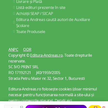
Livrare și Plată
Listă edituri prezente în site
Achiziții SEAP / SICAP
Editura Andreas caută autori de Auxiliare
Școlare
Toate Produsele
ANPC
ODR
Copyright ©
Editura-Andreas.ro
. Toate drepturile
rezervate.
SC IVO PRINT SRL
RO 17192121 J40/1959/2005
Strada Petru Maior nr. 32, Sector 1, Bucuresti
Editura-Andreas.ro folosește cookies (doar minimul
necesar pentru funcționarea normală a site-ului și
pentru comenzile plasate).
Detalii aici