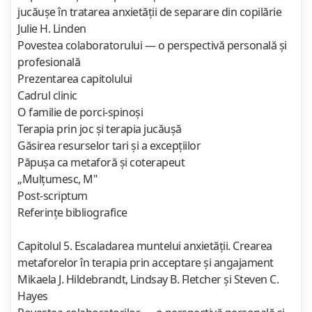
jucăuşe în tratarea anxietăţii de separare din copilărie
Julie H. Linden
Povestea colaboratorului — o perspectivă personală şi
profesională
Prezentarea capitolului
Cadrul clinic
O familie de porci-spinoşi
Terapia prin joc şi terapia jucăuşă
Găsirea resurselor tari şi a excepţiilor
Păpuşa ca metaforă şi coterapeut
„Mulţumesc, M"
Post-scriptum
Referinţe bibliografice
Capitolul 5. Escaladarea muntelui anxietăţii. Crearea
metaforelor în terapia prin acceptare şi angajament
Mikaela J. Hildebrandt, Lindsay B. Fletcher şi Steven C.
Hayes