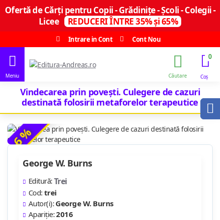
Ofertă de Cărți pentru Copii - Grădinițe - Școli - Colegii -
Licee
REDUCERI ÎNTRE 35% și 65%
Intrare in Cont
Cont Nou
0
Vindecarea prin povești. Culegere de cazuri
destinată folosirii metaforelor terapeutice
-6 %
George W. Burns
Editură:
Trei
Cod:
trei
Autor(i):
George W. Burns
Apariție:
2016