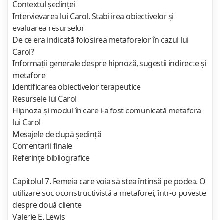
Contextul şedinţei
Intervievarea lui Carol. Stabilirea obiectivelor şi
evaluarea resurselor
De ce era indicată folosirea metaforelor în cazul lui
Carol?
Informaţii generale despre hipnoză, sugestii indirecte şi
metafore
Identificarea obiectivelor terapeutice
Resursele lui Carol
Hipnoza şi modul în care i-a fost comunicată metafora
lui Carol
Mesajele de după şedinţă
Comentarii finale
Referinţe bibliografice
Capitolul 7. Femeia care voia să stea întinsă pe podea. O
utilizare socioconstructivistă a metaforei, într-o poveste
despre două cliente
Valerie E. Lewis