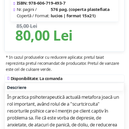
ISBN: 978-606-719-493-7
Nr. pagini /
576 pag. (coperta plastefiata
Copertă / Format:
lucios | format 15x21)
85,00 Lei
80,00 Lei
* In cazul produselor cu reducere aplicata: pretul taiat
reprezinta pretul recomandat de producator. Pretul de vanzare
este cel de culoare verde.
Disponibilitate: La comanda
Descriere
În practica psihoterapeutică actuală metafora joacă un
rol important, având rolul de a "scurtcircuita"
resorturile psihice care-l menţin pe client captiv în
problema sa. Fie că este vorba de depresie, de
anxietate, de atacuri de panică, de doliu, de reducerea