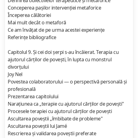
Definirea obiectivelor terapeutice şi metaforice
Conceperea paşilor intervenţiei metaforice
Începerea călătoriei
Mai mult decât o metaforă
Ce am învăţat de pe urma acestei experienţe
Referinţe bibliografice
Capitolul 9. Şi cei doi şerpi s-au încăierat. Terapia cu
ajutorul cărţilor de poveşti, în lupta cu monstrul
divorţului
Joy Nel
Povestea colaboratorului — o perspectivă personală şi
profesională
Prezentarea capitolului
Naraţiunea ca „terapie cu ajutorul cărţilor de poveşti"
Procesele terapiei cu ajutorul cărţilor de poveşti
Ascultarea poveştii „îmbibate de probleme"
Ascultarea poveştii lui Jamé
Rescrierea şi validarea poveştii preferate