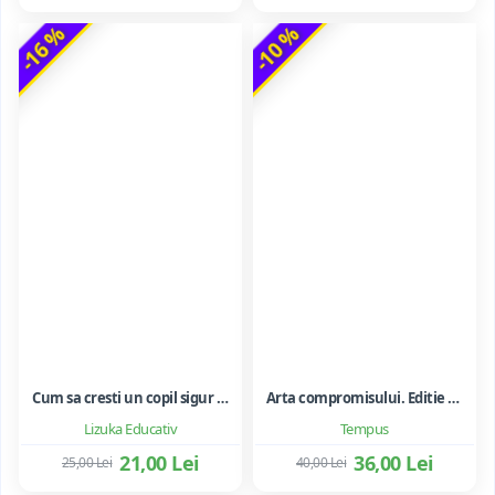
-16 %
-10 %
Cum sa cresti un copil sigur de sine ... si sa-i consolidezi autostima
Arta compromisului. Editie ne varietur - Ileana Vulpescu
Lizuka Educativ
Tempus
21,00 Lei
36,00 Lei
25,00 Lei
40,00 Lei