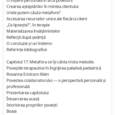
O iniţiere personală în arta povestirii
Crearea aşteptărilor în mintea clientului
Unde putem căuta metafore?
Accesarea resurselor unice ale fiecărui client
„Ce lipseşte?", în terapie
Materializarea învăţămintelor
Reflecţii după şedinţă
O concluzie şi un îndemn
Referinţe bibliografice
Capitolul 17. Metafora ce îşi cânta trista melodie.
Poveştile terapeutice în îngrijirea paliativă pediatrică
Roxanna Erickson Klein
Povestea colaboratorului — o perspectivă personală şi
profesională
Prezentarea capitolului
Întoarcerea acasă
Istorisirea propriilor poveşti
Boala