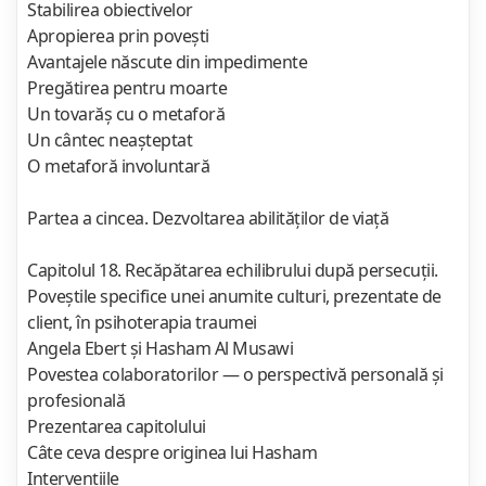
Stabilirea obiectivelor
Apropierea prin poveşti
Avantajele născute din impedimente
Pregătirea pentru moarte
Un tovarăş cu o metaforă
Un cântec neaşteptat
O metaforă involuntară
Partea a cincea. Dezvoltarea abilităţilor de viaţă
Capitolul 18. Recăpătarea echilibrului după persecuţii.
Poveştile specifice unei anumite culturi, prezentate de
client, în psihoterapia traumei
Angela Ebert şi Hasham Al Musawi
Povestea colaboratorilor — o perspectivă personală şi
profesională
Prezentarea capitolului
Câte ceva despre originea lui Hasham
Intervenţiile