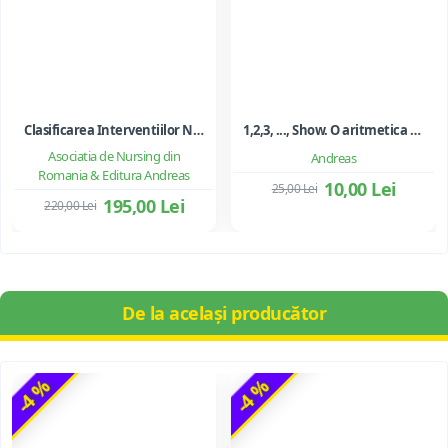
Clasificarea Interventiilor Nursing (NIC)
1,2,3, ..., Show. O aritmetica emotionala, o poezie a matematicii - Ioan Dancila
Asociatia de Nursing din
Andreas
Romania & Editura Andreas
10,00 Lei
25,00 Lei
195,00 Lei
220,00 Lei
De la același producător
-4 %
-4 %