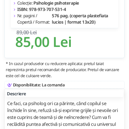
Colecție:
Psihologie psihoterapie
ISBN: 978-973-707-531-4
Nr. pagini /
576 pag. (coperta plastefiata
Copertă / Format:
lucios | format 13x20)
89,00 Lei
85,00 Lei
* In cazul produselor cu reducere aplicata: pretul taiat
reprezinta pretul recomandat de producator. Pretul de vanzare
este cel de culoare verde.
Disponibilitate: La comanda
Descriere
Ce faci, ca psiholog ori ca părinte, când copilul se
închide în sine, refuză să-şi exprime grijile şi nevoile ori
este cuprins de teamă şi de neîncredere? Cum va fi
reclădită puntea afectivă şi comunicativă cu universul