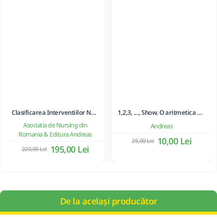
Clasificarea Interventiilor Nursing (NIC)
1,2,3, ..., Show. O aritmetica emotionala, o poezie a matematicii - Ioan Dancila
Asociatia de Nursing din
Andreas
Romania & Editura Andreas
10,00 Lei
25,00 Lei
195,00 Lei
220,00 Lei
De la același producător