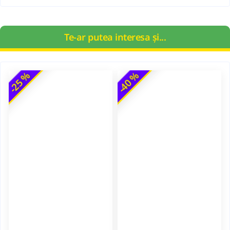
Te-ar putea interesa și...
-25 %
-40 %