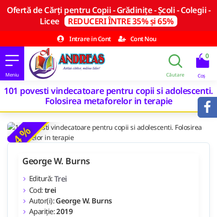
Ofertă de Cărți pentru Copii - Grădinițe - Școli - Colegii -
Licee
REDUCERI ÎNTRE 35% și 65%
Intrare in Cont
Cont Nou
0
101 povesti vindecatoare pentru copii si adolescenti.
Folosirea metaforelor in terapie
-4 %
George W. Burns
Editură:
Trei
Cod:
trei
Autor(i):
George W. Burns
Apariție:
2019