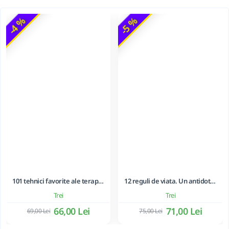
-4 %
-5 %
101 tehnici favorite ale terapiei prin joc
12 reguli de viata. Un antidot la haosul din jurul nostru - Jordan B. Peterson
Trei
Trei
66,00 Lei
71,00 Lei
69,00 Lei
75,00 Lei