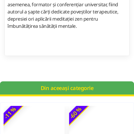
asemenea, formator şi conferenţiar universitar, fiind
autorul a şapte cărţi dedicate poveştilor terapeutice,
depresiei ori aplicării meditaţiei zen pentru
îmbunătăţirea sănătăţii mentale.
Din aceeași categorie
-11 %
-60 %