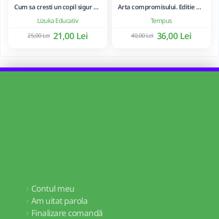
Cum sa cresti un copil sigur de sine ... si sa-i consolidezi autostima
Arta compromisului. Editie ne varietur - Ileana Vulpescu
Lizuka Educativ
Tempus
21,00 Lei
36,00 Lei
25,00 Lei
40,00 Lei
Contul meu
Am uitat parola
Finalizare comandă