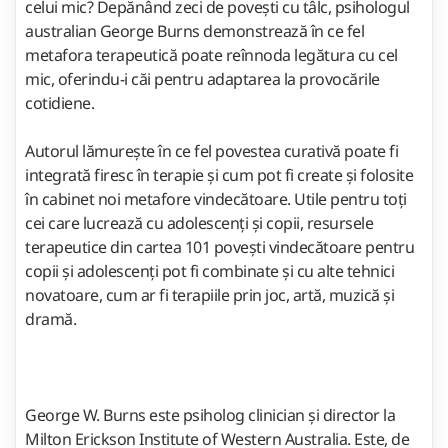
celui mic? Depănând zeci de poveşti cu tâlc, psihologul
australian George Burns demonstrează în ce fel
metafora terapeutică poate reînnoda legătura cu cel
mic, oferindu-i căi pentru adaptarea la provocările
cotidiene.
Autorul lămureşte în ce fel povestea curativă poate fi
integrată firesc în terapie şi cum pot fi create şi folosite
în cabinet noi metafore vindecătoare. Utile pentru toţi
cei care lucrează cu adolescenţi şi copii, resursele
terapeutice din cartea 101 poveşti vindecătoare pentru
copii şi adolescenţi pot fi combinate şi cu alte tehnici
novatoare, cum ar fi terapiile prin joc, artă, muzică şi
dramă.
George W. Burns este psiholog clinician şi director la
Milton Erickson Institute of Western Australia. Este, de