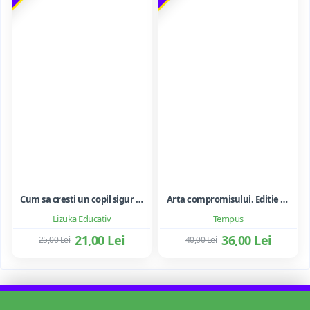
Cum sa cresti un copil sigur de sine ... si sa-i consolidezi autostima
Arta compromisului. Editie ne varietur - Ileana Vulpescu
Lizuka Educativ
Tempus
21,00 Lei
36,00 Lei
25,00 Lei
40,00 Lei