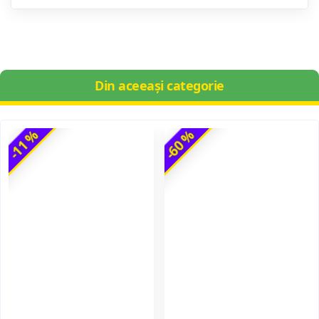
Din aceeași categorie
-11 %
-60 %