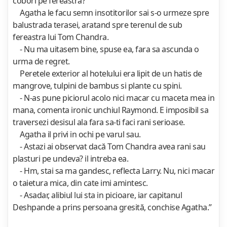
cobori pe fereastra?
Agatha le facu semn insotitorilor sai s-o urmeze spre
balustrada terasei, aratand spre terenul de sub
fereastra lui Tom Chandra.
- Nu ma uitasem bine, spuse ea, fara sa ascunda o
urma de regret.
Peretele exterior al hotelului era lipit de un hatis de
mangrove, tulpini de bambus si plante cu spini.
- N-as pune piciorul acolo nici macar cu maceta mea in
mana, comenta ironic unchiul Raymond. E imposibil sa
traversezi desisul ala fara sa-ti faci rani serioase.
Agatha il privi in ochi pe varul sau.
- Astazi ai observat dacă Tom Chandra avea rani sau
plasturi pe undeva? il intreba ea.
- Hm, stai sa ma gandesc, reflecta Larry. Nu, nici macar
o taietura mica, din cate imi amintesc.
- Asadar, alibiul lui sta in picioare, iar capitanul
Deshpande a prins persoana gresită, conchise Agatha.”