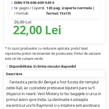
ISBN 978-606-609-549-5
Nr. pagini / Copertă
128 pag. (coperta normala |
/ Format:
format 15x19)
26,00 Lei
22,00 Lei
* In cazul produselor cu reducere aplicata: pretul taiat
reprezinta pretul recomandat de producator. Pretul de vanzare
este cel de culoare verde.
Disponibilitate: In limita stocului disponibil
Descriere
Fantastica perla din Bengal a fost furata din templul
zeitei Kali, iar custodele pretioasei bijuterii pare sa fi
disparut in neant. Verii Mistery isi fac bagajele si urca in
primul avion spre India. La destinatie ii asteapta
excentricul unchi Raymond si o intalnire extraordinara