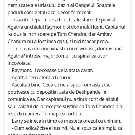
nemiscate ale uriasului bazin al Gangelui. Soaptele
padurii completau acel decor fermecat.
- Cazul e departe de a fi inchis, le sfarsi de povestit
Agatha unchiului Raymond si domnului Kent. Capitanul
l-a dus la inchisoare pe Tom Chandra, dar Amitav
Chandra nu a fost inca gasit, si nici macar perla.
- In opinia dumneavoastra nu e vinovat, domnisoara
Agatha? intreba majordomul, cu spinarea usor
incovoiata.
Raymond il cocosase de la atata carat.
Agatha ceru atentia tuturor.
Ascultati bine. Ceea ce ne-a spus Tom astazi se
potriveste cu depozitia luata de Deshpande, le
comunica ea. Dar capitanul nu a tinut cont de alibiul
sau: baiatul de la receptie sustine ca Tom Chandra n-a
iesit din camera in noaptea furtului.
Larry se ineca in timp ce mesteca orezul cu chimen.
- Cum adica? zise el tusind. Nu ai spus ca e simplu sa