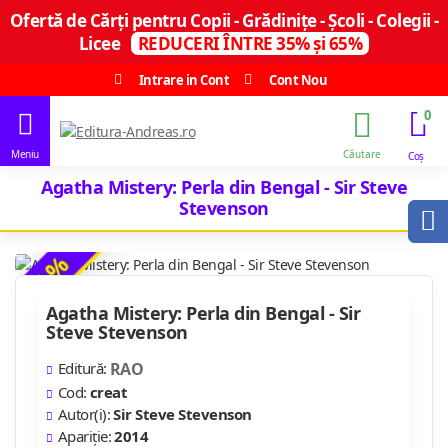
Ofertă de Cărți pentru Copii - Grădinițe - Școli - Colegii -
Licee
REDUCERI ÎNTRE 35% și 65%
Intrare in Cont
Cont Nou
0
Agatha Mistery: Perla din Bengal - Sir Steve
Stevenson
-15 %
Agatha Mistery: Perla din Bengal - Sir
Steve Stevenson
Editură:
RAO
Cod:
creat
Autor(i):
Sir Steve Stevenson
Apariție:
2014