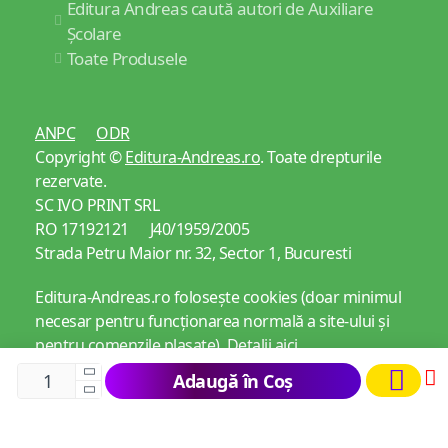
Editura Andreas caută autori de Auxiliare
Școlare
Toate Produsele
ANPC
ODR
Copyright ©
Editura-Andreas.ro
. Toate drepturile
rezervate.
SC IVO PRINT SRL
RO 17192121 J40/1959/2005
Strada Petru Maior nr. 32, Sector 1, Bucuresti
Editura-Andreas.ro folosește cookies (doar minimul
necesar pentru funcționarea normală a site-ului și
pentru comenzile plasate).
Detalii aici
Adaugă în Coș