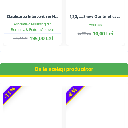
Clasificarea Interventiilor Nursing (NIC)
1,2,3, ..., Show. O aritmetica emotionala, o poezie a matematicii - Ioan Dancila
Asociatia de Nursing din
Andreas
Romania & Editura Andreas
10,00 Lei
25,00 Lei
195,00 Lei
220,00 Lei
De la același producător
-11 %
-8 %