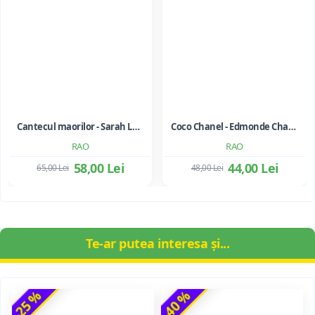
Cantecul maorilor - Sarah Lark
Coco Chanel - Edmonde Charles-Roux
RAO
RAO
58,00 Lei
44,00 Lei
65,00 Lei
48,00 Lei
Te-ar putea interesa și...
-25 %
-40 %