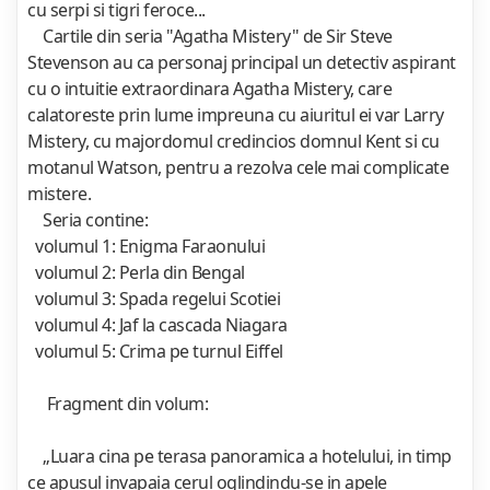
cu serpi si tigri feroce...
Cartile din seria "Agatha Mistery" de Sir Steve
Stevenson au ca personaj principal un detectiv aspirant
cu o intuitie extraordinara Agatha Mistery, care
calatoreste prin lume impreuna cu aiuritul ei var Larry
Mistery, cu majordomul credincios domnul Kent si cu
motanul Watson, pentru a rezolva cele mai complicate
mistere.
Seria contine:
volumul 1: Enigma Faraonului
volumul 2: Perla din Bengal
volumul 3: Spada regelui Scotiei
volumul 4: Jaf la cascada Niagara
volumul 5: Crima pe turnul Eiffel
Fragment din volum:
„Luara cina pe terasa panoramica a hotelului, in timp
ce apusul invapaia cerul oglindindu-se in apele