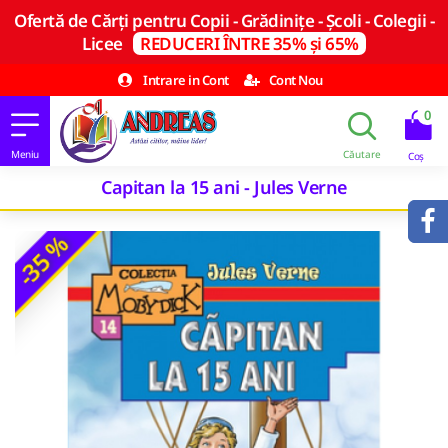
Ofertă de Cărți pentru Copii - Grădinițe - Școli - Colegii -
Licee
REDUCERI ÎNTRE 35% și 65%
Intrare in Cont
Cont Nou
0
Capitan la 15 ani - Jules Verne
-35 %