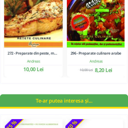
272 - Preparate din peste, moluste si crustacee
296 - Preparate culinare arabe
Andreas
Andreas
10,00 Lei
8,20 Lei
10,00 Lei
Te-ar putea interesa și...
-25 %
-40 %