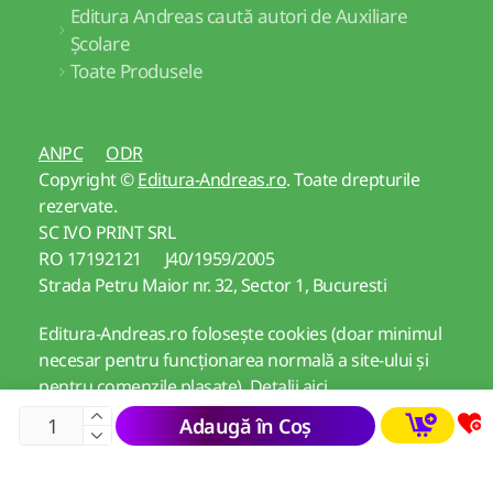
Editura Andreas caută autori de Auxiliare
Școlare
Toate Produsele
ANPC
ODR
Copyright ©
Editura-Andreas.ro
. Toate drepturile
rezervate.
SC IVO PRINT SRL
RO 17192121 J40/1959/2005
Strada Petru Maior nr. 32, Sector 1, Bucuresti
Editura-Andreas.ro folosește cookies (doar minimul
necesar pentru funcționarea normală a site-ului și
pentru comenzile plasate).
Detalii aici
Adaugă în Coș