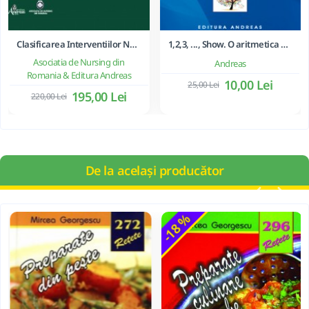
Clasificarea Interventiilor Nursing (NIC)
1,2,3, ..., Show. O aritmetica emotionala, o poezie a matematicii - Ioan Dancila
Asociatia de Nursing din
Andreas
Romania & Editura Andreas
10,00 Lei
25,00 Lei
195,00 Lei
220,00 Lei
De la același producător
-18 %