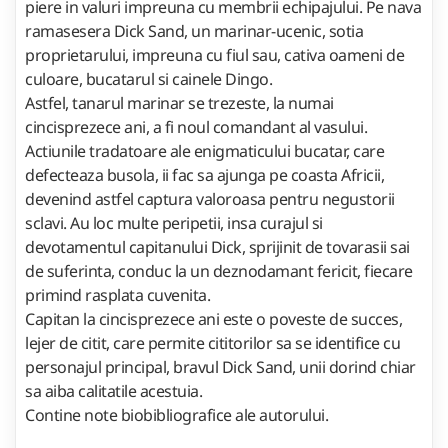
piere in valuri impreuna cu membrii echipajului. Pe nava
ramasesera Dick Sand, un marinar-ucenic, sotia
proprietarului, impreuna cu fiul sau, cativa oameni de
culoare, bucatarul si cainele Dingo.
Astfel, tanarul marinar se trezeste, la numai
cincisprezece ani, a fi noul comandant al vasului.
Actiunile tradatoare ale enigmaticului bucatar, care
defecteaza busola, ii fac sa ajunga pe coasta Africii,
devenind astfel captura valoroasa pentru negustorii
sclavi. Au loc multe peripetii, insa curajul si
devotamentul capitanului Dick, sprijinit de tovarasii sai
de suferinta, conduc la un deznodamant fericit, fiecare
primind rasplata cuvenita.
Capitan la cincisprezece ani este o poveste de succes,
lejer de citit, care permite cititorilor sa se identifice cu
personajul principal, bravul Dick Sand, unii dorind chiar
sa aiba calitatile acestuia.
Contine note biobibliografice ale autorului.