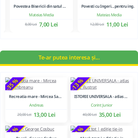
Te-ar putea interesa și...
-35 %
-13 %
Recreatia mare - Mircea Santimbreanu
ISTORIE UNIVERSALA - atlas scolar ilustrat
Andreas
Corint Junior
13,00 Lei
35,00 Lei
20,00 Lei
40,00 Lei
-35 %
-10 %