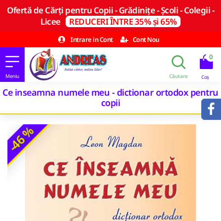
Ofertă de Cărți pentru Copii - Grădinițe - Școli - Colegii -
Licee
REDUCERI ÎNTRE 35% și 65%
Intrare in Cont
Cont Nou
0
Ce inseamna numele meu - dictionar ortodox pentru
copii
-46 %