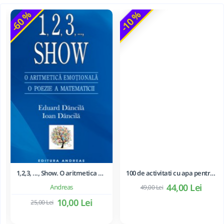
-60 %
-10 %
100 de activitati cu apa pentru dezvoltarea si relaxarea bebelusilor - Perrine Alliod
44,00 Lei
49,00 Lei
1,2,3, ..., Show. O aritmetica emotionala, o poezie a matematicii - Ioan Dancila
Andreas
10,00 Lei
25,00 Lei