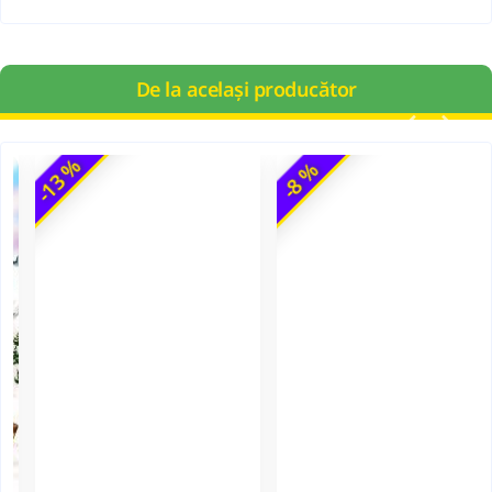
De la același producător
-13 %
-8 %
Povestea Bisericii din satul meu - Leon Magdan
Povesti cu Ingeri...pentru ingerasi - Volumul 2
Mateias Media
Mateias Media
7,00 Lei
11,00 Lei
8,00 Lei
12,00 Lei