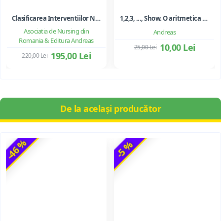
Clasificarea Interventiilor Nursing (NIC)
1,2,3, ..., Show. O aritmetica emotionala, o poezie a matematicii - Ioan Dancila
Asociatia de Nursing din
Andreas
Romania & Editura Andreas
10,00 Lei
25,00 Lei
195,00 Lei
220,00 Lei
De la același producător
-46 %
-5 %