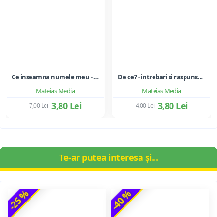
Ce inseamna numele meu - dictionar ortodox pentru copii
De ce? - intrebari si raspunsuri ortodoxe pentru toate varstele
Mateias Media
Mateias Media
3,80 Lei
3,80 Lei
7,00 Lei
4,00 Lei
Te-ar putea interesa și...
-25 %
-40 %