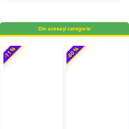
Din aceeași categorie
-11 %
-60 %