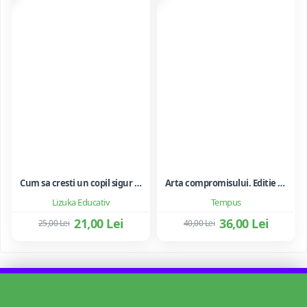
Cum sa cresti un copil sigur de sine ... si sa-i consolidezi autostima
Arta compromisului. Editie ne varietur - Ileana Vulpescu
Lizuka Educativ
Tempus
21,00 Lei
36,00 Lei
25,00 Lei
40,00 Lei