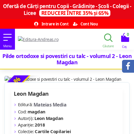
Ofertă de Cărți pentru Copii - Grădinițe - Școli - Colegii -
Licee
REDUCERI ÎNTRE 35% și 65%
Intrare in Cont
Cont Nou
0
Pilde ortodoxe si povestiri cu talc - volumul 2 - Leon
Magdan
-14 %
Leon Magdan
Editură:
Mateias Media
Cod:
magdan
Autor(i):
Leon Magdan
Apariție:
2018
Colecție:
Cartile Copilariei