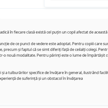
dică în fiecare clasă există cel puţin un copil afectat de această
cţie de ce punct de vedere este adoptat. Pentru copiii care sunt 
, precum şi faptul că se simt diferiţi faţă de ceilalţi colegi. Pe
ntr-o nouă modalitate. Pentru părinţi este o lume de împărtăşit c
a tulburărilor specifice de învăţare în general, ilustrând facilită
xperienţă de suferinţă şi un obstacol în învăţarea