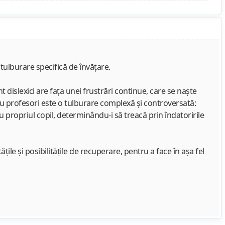
 tulburare specifică de învăţare.
dislexici are faţa unei frustrări continue, care se naşte
ntru profesori este o tulburare complexă şi controversată:
u propriul copil, determinându-i să treacă prin îndatoririle
ţile şi posibilităţile de recuperare, pentru a face în aşa fel