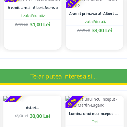
-16 %
-11 %
A venit iarna! - Albert Asensio
A venit primavara! - Albert Asensio
Lizuka Educativ
Lizuka Educativ
31,00 Lei
37,00 Lei
33,00 Lei
37,00 Lei
Te-ar putea interesa și...
-35 %
-9 %
Astazi...
Lumina unui nou inceput - Agnès Martin-Lugand
30,00 Lei
46,00 Lei
Trei