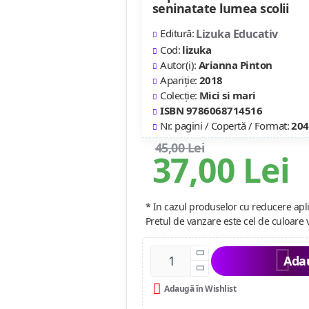
seninatate lumea scolii
Editură:
Lizuka Educativ
Cod:
lizuka
Autor(i):
Arianna Pinton
Apariție:
2018
Colecție:
Mici si mari
ISBN 9786068714516
Nr. pagini / Copertă / Format:
204
45,00 Lei
37,00 Lei
* In cazul produselor cu reducere apli
Pretul de vanzare este cel de culoare 
Adau
Adaugă în Wishlist