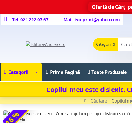
Ofertă de Cărți pe
Tel: 021 222 07 67
Mail: ivo_print@yahoo.com
Categorii
Categorii
Prima Pagină
Toate Produsele
Copilul meu este dislexic. C
Căutare
Copilul me
-18 %