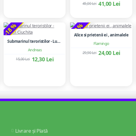
41,00 Lei
45,00 Lei
-18 %
-20 %
Alice si prietenii ei , animalele
Submarinul teroristilor - Lucian Ciuchita
Flamingo
Andreas
24,00 Lei
29,90 Lei
12,30 Lei
15,00 Lei
Livrare și Plată