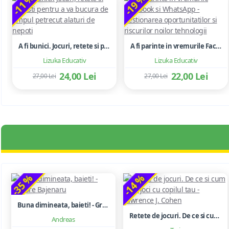
-11 %
-19 %
A fi bunici. Jocuri, retete si povesti pentru a va bucura de timpul petrecut alaturi de nepoti
A fi parinte in vremurile Facebook si WhatsApp - gestionarea oportunitatilor si riscurilor noilor tehnologii
Lizuka Educativ
Lizuka Educativ
24,00 Lei
22,00 Lei
27,00 Lei
27,00 Lei
-35 %
-14 %
Buna dimineata, baieti! - Grigore Bajenaru
Retete de jocuri. De ce si cum sa te joci cu copilul tau - Lawrence J. Cohen
Andreas