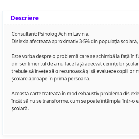
Descriere
Consultant: Psiholog Achim Lavinia.
Dislexia afectează aproximativ 3-5% din populaţia şcolară, a
Este vorba despre o problemă care se schimbă la faţă în fun
din sentimentul de a nu face faţă adecvat cerinţelor şcolare
trebuie să înveţe să o recunoască şi să evalueze copiii pri
şcolare aproape în primă persoană.
Această carte tratează în mod exhaustiv problema dislexiei şi 
încât să nu se transforme, cum se poate întâmpla, într-o e
şcolară.