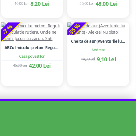
8,20 Lei
48,00 Lei
10,00 Lei
55,00 Lei
-35 %
-7 %
Cheita de aur (Aventurile lui Buratino) - Aleksei N.Tolstoi
ABCul micului pieton. Reguli de circulatie rutiera. Unde ne jucam. Jocuri cu zaruri. Sah
Andreas
Casa povestilor
9,10 Lei
14,00 Lei
42,00 Lei
45,00 Lei