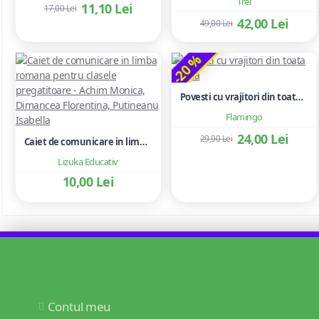
Trei
11,10 Lei
17,00 Lei
42,00 Lei
49,00 Lei
-20 %
Povesti cu vrajitori din toata lumea
Flamingo
24,00 Lei
29,90 Lei
Caiet de comunicare in limba romana pentru clasele pregatitoare - Achim Monica, Dimancea Florentina, Putineanu Isabella
Lizuka Educativ
10,00 Lei
Contul meu