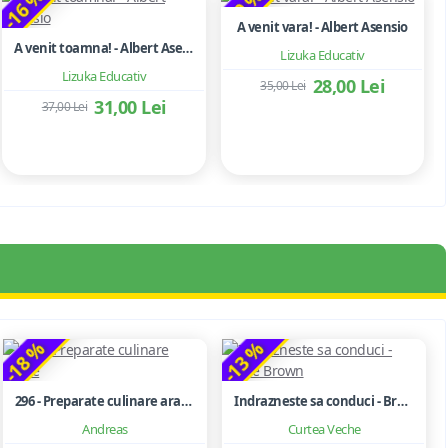
-16 %
-20 %
A venit vara! - Albert Asensio
A venit toamna! - Albert Asensio
Lizuka Educativ
Lizuka Educativ
28,00 Lei
35,00 Lei
31,00 Lei
37,00 Lei
-18 %
-13 %
296 - Preparate culinare arabe
Indrazneste sa conduci - Brene Brown
Andreas
Curtea Veche