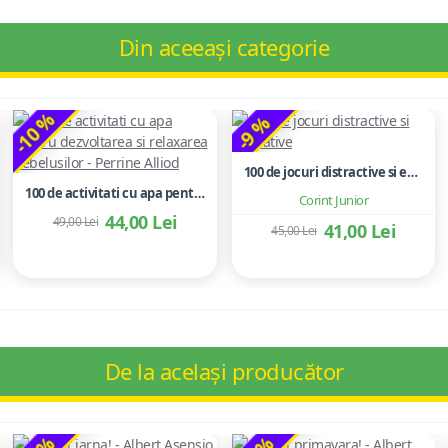
Din aceeași categorie
-10 %
-9 %
100 de jocuri distractive si educative
100 de activitati cu apa pentru dezvoltarea si relaxarea bebelusilor - Perrine Alliod
Corint Junior
44,00 Lei
49,00 Lei
41,00 Lei
45,00 Lei
De la același producător