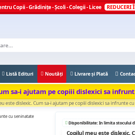
ntru Copii - Grădinițe - Școli - Colegii - Licee
REDUCERI Î
Listă Edituri
Noutăți
Livrare și Plată
Conta
um sa-i ajutam pe copiii dislexici sa infrun
u este dislexic. Cum sa-i ajutam pe copiii dislexici sa infrunte c
Disponibilitate: In limita stocului 
Copilul meu este dislexic. C