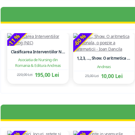
-11 %
-60 %
Clasificarea Interventiilor Nursing (NIC)
1,2,3, ..., Show. O aritmetica emotionala, o poezie a matematicii - Ioan Dancila
Asociatia de Nursing din
Romania & Editura Andreas
Andreas
195,00 Lei
220,00 Lei
10,00 Lei
25,00 Lei