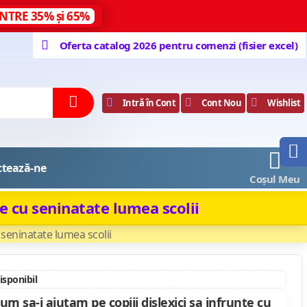
NTRE 35% și 65%
Oferta catalog 2026 pentru comenzi (fisier excel)
Intră în Cont
Cont Nou
Wishlist
0
ctează-ne
Coșul Meu
te cu seninatate lumea scolii
u seninatate lumea scolii
disponibil
um sa-i ajutam pe copiii dislexici sa infrunte cu