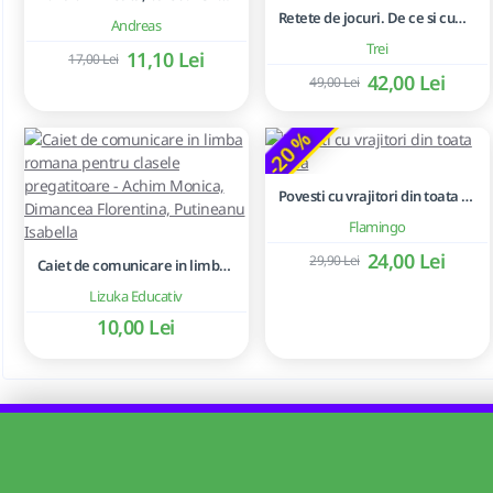
Retete de jocuri. De ce si cum sa te joci cu copilul tau - Lawrence J. Cohen
Andreas
Trei
11,10 Lei
17,00 Lei
42,00 Lei
49,00 Lei
-20 %
Povesti cu vrajitori din toata lumea
Flamingo
24,00 Lei
29,90 Lei
Caiet de comunicare in limba romana pentru clasele pregatitoare - Achim Monica, Dimancea Florentina, Putineanu Isabella
Lizuka Educativ
10,00 Lei