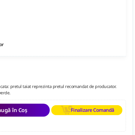
or
cata: pretul taiat reprezinta pretul recomandat de producator.
verde.
ugă în Coș
Finalizare Comandă