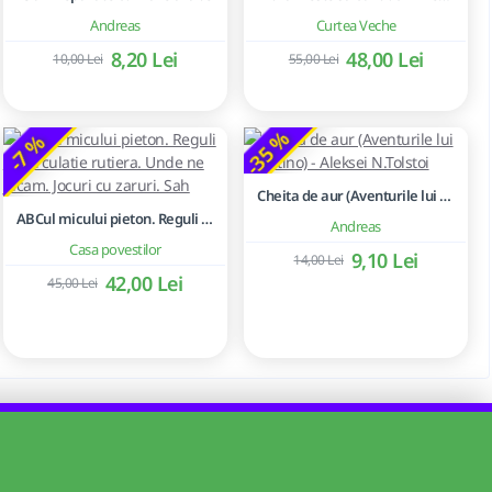
Andreas
Curtea Veche
8,20 Lei
48,00 Lei
10,00 Lei
55,00 Lei
-35 %
-7 %
Cheita de aur (Aventurile lui Buratino) - Aleksei N.Tolstoi
ABCul micului pieton. Reguli de circulatie rutiera. Unde ne jucam. Jocuri cu zaruri. Sah
Andreas
Casa povestilor
9,10 Lei
14,00 Lei
42,00 Lei
45,00 Lei