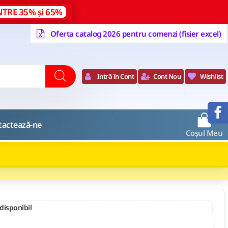
NTRE 35% și 65%
Oferta catalog 2026 pentru comenzi (fisier excel)
Intră în Cont
Cont Nou
Wishlist
0
tactează-ne
Coșul Meu
 disponibil