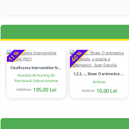
-11 %
-60 %
Clasificarea Interventiilor Nursing (NIC)
1,2,3, ..., Show. O aritmetica emotionala, o poezie a matematicii - Ioan Dancila
Asociatia de Nursing din
Romania & Editura Andreas
Andreas
195,00 Lei
220,00 Lei
10,00 Lei
25,00 Lei