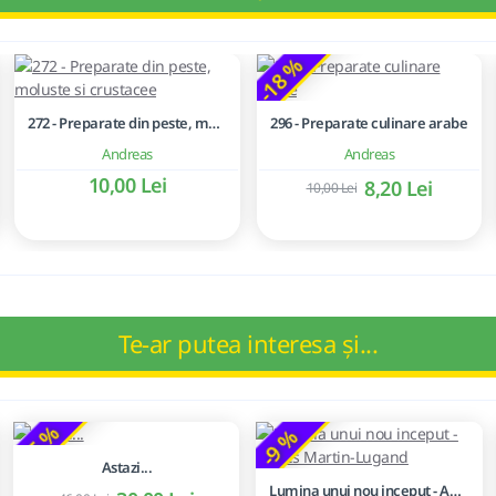
-18 %
272 - Preparate din peste, moluste si crustacee
296 - Preparate culinare arabe
Andreas
Andreas
10,00 Lei
8,20 Lei
10,00 Lei
Te-ar putea interesa și...
-35 %
-9 %
Astazi...
Lumina unui nou inceput - Agnès Martin-Lugand