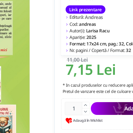
Link prezentare
Editură:
Andreas
Cod:
andreas
Autor(i):
Larisa Racu
Apariție:
2025
Format: 17x24 cm, pag.: 32, Col
Nr. pagini / Copertă / Format:
32
11,00 Lei
7,15 Lei
* In cazul produselor cu reducere apli
Pretul de vanzare este cel de culoare 
Ada
Adaugă în Wishlist