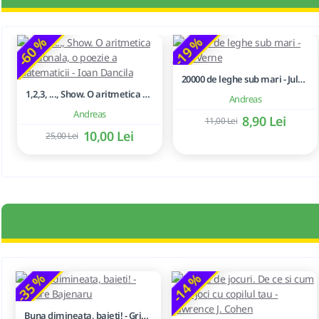
-60 %
-19 %
20000 de leghe sub mari - Jules Verne
1,2,3, ..., Show. O aritmetica emotionala, o poezie a matematicii - Ioan Dancila
Andreas
Andreas
8,90 Lei
11,00 Lei
10,00 Lei
25,00 Lei
-35 %
-14 %
Buna dimineata, baieti! - Grigore Bajenaru