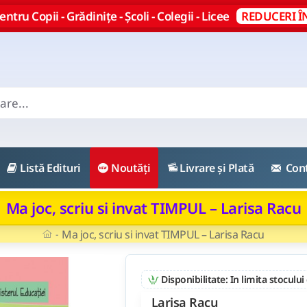
ntru Copii - Grădinițe - Școli - Colegii - Licee
REDUCERI Î
Listă Edituri
Noutăți
Livrare și Plată
Con
Ma joc, scriu si invat TIMPUL – Larisa Racu
Ma joc, scriu si invat TIMPUL – Larisa Racu
Disponibilitate: In limita stocului
Larisa Racu