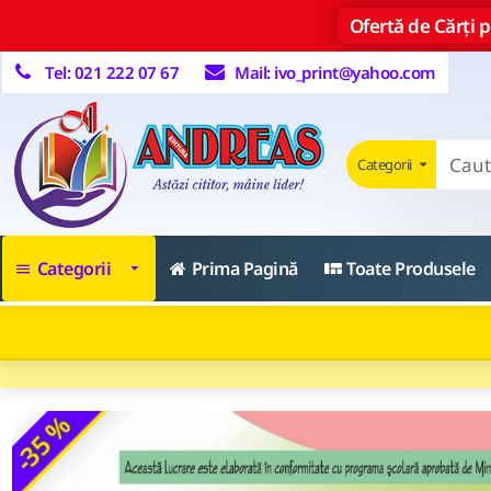
Ofertă de Cărți pe
Tel: 021 222 07 67
Mail: ivo_print@yahoo.com
Categorii
Categorii
Prima Pagină
Toate Produsele
-35 %