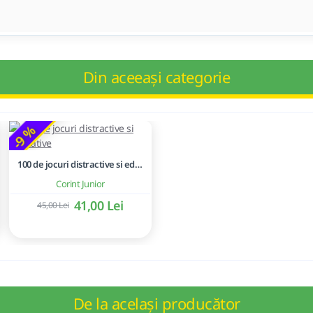
Din aceeași categorie
-9 %
100 de jocuri distractive si educative
Corint Junior
41,00 Lei
45,00 Lei
De la același producător