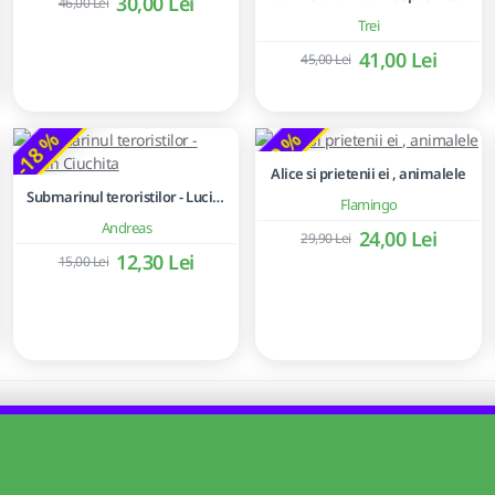
30,00 Lei
46,00 Lei
Trei
41,00 Lei
45,00 Lei
-18 %
-20 %
Alice si prietenii ei , animalele
Submarinul teroristilor - Lucian Ciuchita
Flamingo
Andreas
24,00 Lei
29,90 Lei
12,30 Lei
15,00 Lei