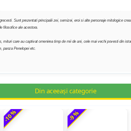
cesti. Sunt prezentati principalii zei, semizei, eroi si alte personaje mitologice creat
e filosofice ale acestora.
eus, mituri care au captivat omenirea timp de mii de ani, cele mai vechi povesti din is
ile, panza Penelopei etc.
Din aceeași categorie
-10 %
-9 %