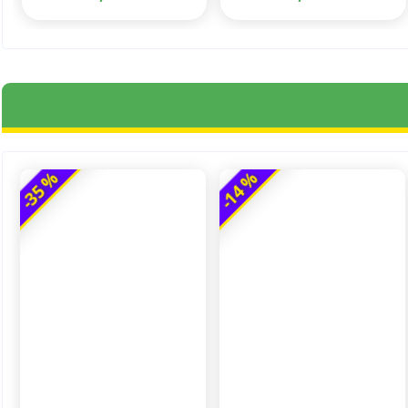
-35 %
-14 %