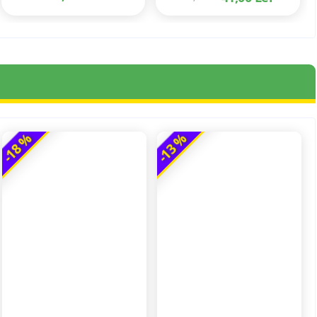
-18 %
-13 %