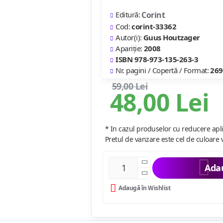
Editură:
Corint
Cod:
corint-33362
Autor(i):
Guus Houtzager
Apariție:
2008
ISBN 978-973-135-263-3
Nr. pagini / Copertă / Format:
269
59,00 Lei
48,00 Lei
* In cazul produselor cu reducere apli
Pretul de vanzare este cel de culoare 
Adau
Adaugă în Wishlist