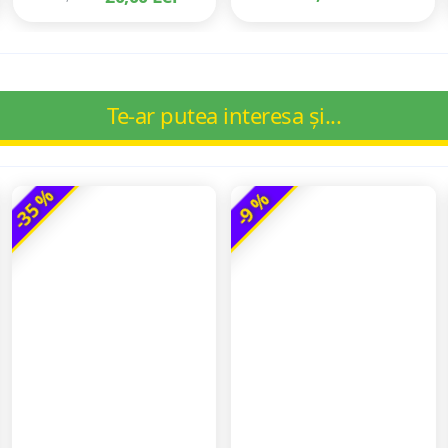
Te-ar putea interesa și...
-35 %
-9 %