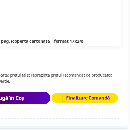
 pag. (coperta cartonata | format 17x24)
cata: pretul taiat reprezinta pretul recomandat de producator.
verde.
gă în Coș
Finalizare Comandă