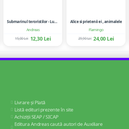
Submarinul teroristilor - Lucian Ciuchita
Alice si prietenii ei , animalele
Andreas
Flamingo
12,30 Lei
24,00 Lei
15,00 Lei
29,90 Lei
Livrare și Plată
Listă edituri prezente în site
Achiziții SEAP / SICAP
Editura Andreas caută autori de Auxiliare