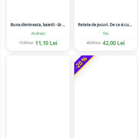
Buna dimineata, baieti! - Grigore Bajenaru
Retete de jocuri. De ce si cum sa te joci cu copilul tau - Lawrence J. Cohen
Andreas
Trei
11,10 Lei
42,00 Lei
17,00 Lei
49,00 Lei
-20 %