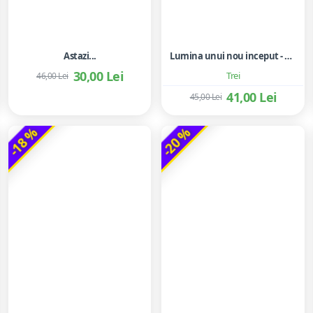
Astazi...
Lumina unui nou inceput - Agnès Martin-Lugand
30,00 Lei
Trei
46,00 Lei
41,00 Lei
45,00 Lei
-18 %
-20 %