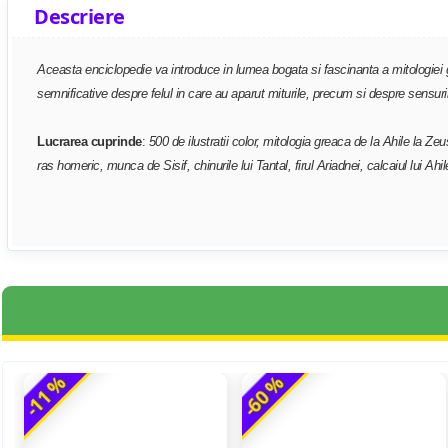
Descriere
Aceasta enciclopedie va introduce in lumea bogata si fascinanta a mitologiei gre
semnificative despre felul in care au aparut miturile, precum si despre sensuril
Lucrarea cuprinde
:
500 de ilustratii color, mitologia greaca de la Ahile la Z
ras homeric, munca de Sisif, chinurile lui Tantal, firul Ariadnei, calcaiul lui Ah
-11 %
-60 %