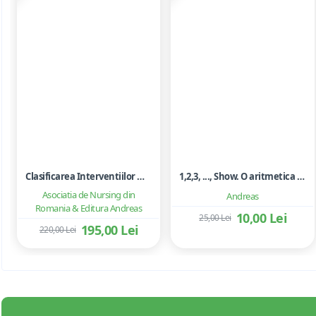
Clasificarea Interventiilor Nursing (NIC)
1,2,3, ..., Show. O aritmetica emotionala, o poezie a matematicii - Ioan Dancila
Asociatia de Nursing din
Andreas
Romania & Editura Andreas
10,00 Lei
25,00 Lei
195,00 Lei
220,00 Lei