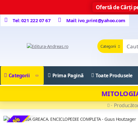
Ofertă de Cărți pe
Tel: 021 222 07 67
Mail: ivo_print@yahoo.com
Categorii
Categorii
Prima Pagină
Toate Produsele
MITOLOGIA
Producăto
-19 %