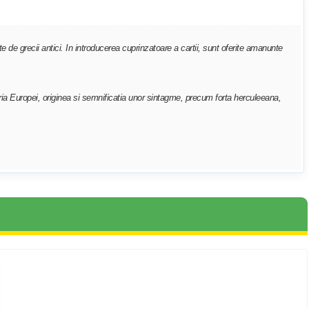
e de grecii antici. In introducerea cuprinzatoare a cartii, sunt oferite amanunte
toria Europei, originea si semnificatia unor sintagme, precum forta herculeeana,