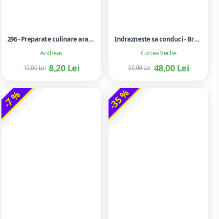
296 - Preparate culinare arabe
Indrazneste sa conduci - Brene Brown
Andreas
Curtea Veche
8,20 Lei
48,00 Lei
10,00 Lei
55,00 Lei
-35 %
-7 %