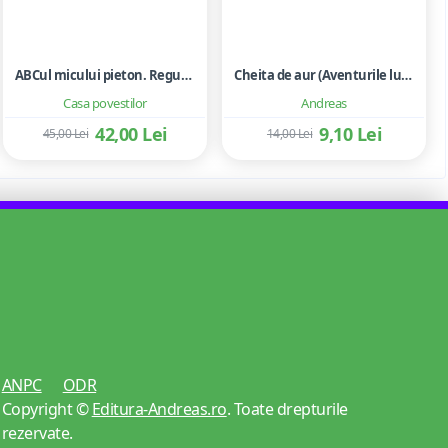
ABCul micului pieton. Reguli de circulatie rutiera. Unde ne jucam. Jocuri cu zaruri. Sah
Cheita de aur (Aventurile lui Buratino) - Aleksei N.Tolstoi
Casa povestilor
Andreas
42,00 Lei
9,10 Lei
45,00 Lei
14,00 Lei
ANPC
ODR
Copyright ©
Editura-Andreas.ro
. Toate drepturile
rezervate.