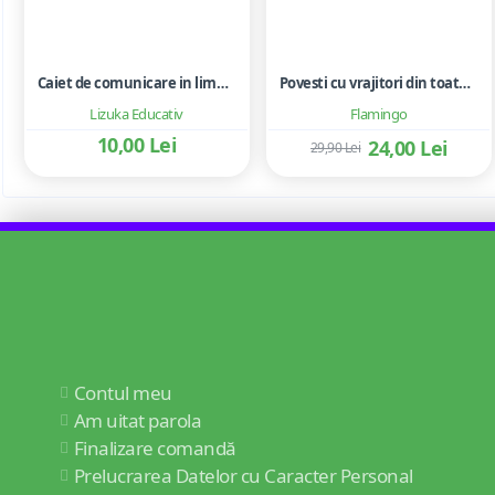
Caiet de comunicare in limba romana pentru clasele pregatitoare - Achim Monica, Dimancea Florentina, Putineanu Isabella
Povesti cu vrajitori din toata lumea
Lizuka Educativ
Flamingo
10,00 Lei
24,00 Lei
29,90 Lei
Contul meu
Am uitat parola
Finalizare comandă
Prelucrarea Datelor cu Caracter Personal