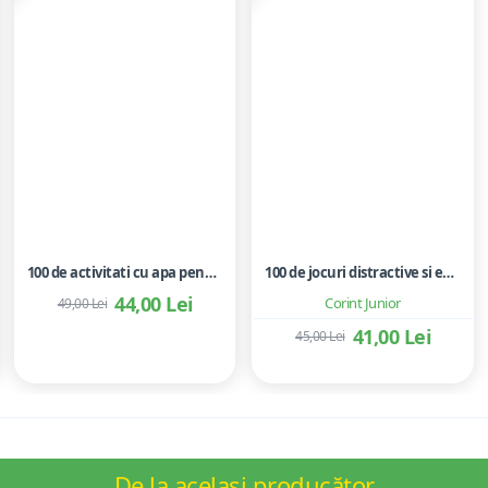
100 de activitati cu apa pentru dezvoltarea si relaxarea bebelusilor - Perrine Alliod
100 de jocuri distractive si educative
44,00 Lei
Corint Junior
49,00 Lei
41,00 Lei
45,00 Lei
De la același producător