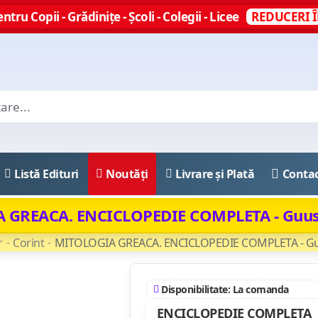
ntru Copii - Grădinițe - Școli - Colegii - Licee
REDUCERI Î
Listă Edituri
Noutăți
Livrare și Plată
Conta
 GREACA. ENCICLOPEDIE COMPLETA - Guus
r
Corint
MITOLOGIA GREACA. ENCICLOPEDIE COMPLETA - Gu
Disponibilitate: La comanda
ENCICLOPEDIE COMPLETA