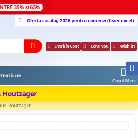
NTRE 35% și 65%
Oferta catalog 2026 pentru comenzi (fisier excel)
Intră în Cont
Cont Nou
Wishlist
0
ctează-ne
Coșul Meu
 Houtzager
us Houtzager