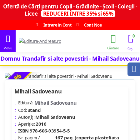
Ofertă de Cărți pentru Copii - Grădinițe - Școli - Colegii -
Licee
REDUCERI ÎNTRE 35% și 65%
Intrare in Cont
Cont Nou
0
Domnu Trandafir si alte povestiri - Mihail Sadoveanu
-10 %
Mihail Sadoveanu
Editură:
Mihail Sadoveanu
Cod:
stand
Autor(i):
Mihail Sadoveanu
Apariție:
2016
ISBN 978-606-93954-5-5
Nr. pagini /
167 pag. (coperta plastefiata