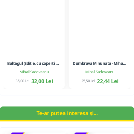
Baltagul (Editie, cu coperti necartonate)
Dumbrava Minunata - Mihail Sadoveanu
Mihail Sadoveanu
Mihail Sadoveanu
32,00 Lei
22,44 Lei
35,00 Lei
25,50 Lei
Te-ar putea interesa și...