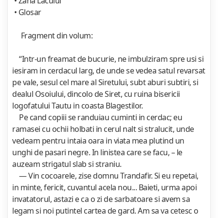
• Zana Lacului
• Glosar
Fragment din volum:
“Intr-un freamat de bucurie, ne imbulziram spre usi si
iesiram in cerdacul larg, de unde se vedea satul revarsat
pe vale, sesul cel mare al Siretului, subt aburi subtiri, si
dealul Osoiului, dincolo de Siret, cu ruina bisericii
logofatului Tautu in coasta Blagestilor.
Pe cand copiii se randuiau cuminti in cerdac; eu
ramasei cu ochii holbati in cerul nalt si stralucit, unde
vedeam pentru intaia oara in viata mea plutind un
unghi de pasari negre. In linistea care se facu, – le
auzeam strigatul slab si straniu.
— Vin cocoarele, zise domnu Trandafir. Si eu repetai,
in minte, fericit, cuvantul acela nou... Baieti, urma apoi
invatatorul, astazi e ca o zi de sarbatoare si avem sa
legam si noi putintel cartea de gard. Am sa va cetesc o