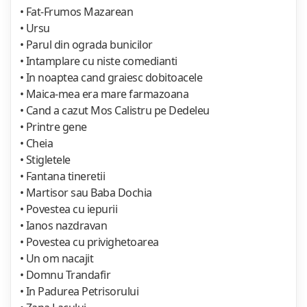
• Fat-Frumos Mazarean
• Ursu
• Parul din ograda bunicilor
• Intamplare cu niste comedianti
• In noaptea cand graiesc dobitoacele
• Maica-mea era mare farmazoana
• Cand a cazut Mos Calistru pe Dedeleu
• Printre gene
• Cheia
• Stigletele
• Fantana tineretii
• Martisor sau Baba Dochia
• Povestea cu iepurii
• Ianos nazdravan
• Povestea cu privighetoarea
• Un om nacajit
• Domnu Trandafir
• In Padurea Petrisorului