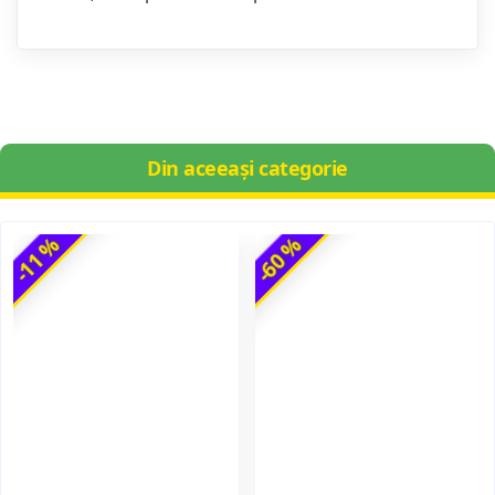
Din aceeași categorie
-11 %
-60 %