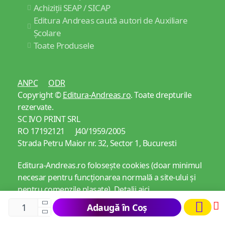
Achiziții SEAP / SICAP
Editura Andreas caută autori de Auxiliare
Școlare
Toate Produsele
ANPC
ODR
Copyright ©
Editura-Andreas.ro
. Toate drepturile
rezervate.
SC IVO PRINT SRL
RO 17192121 J40/1959/2005
Strada Petru Maior nr. 32, Sector 1, Bucuresti
Editura-Andreas.ro folosește cookies (doar minimul
necesar pentru funcționarea normală a site-ului și
pentru comenzile plasate).
Detalii aici
Adaugă în Coș