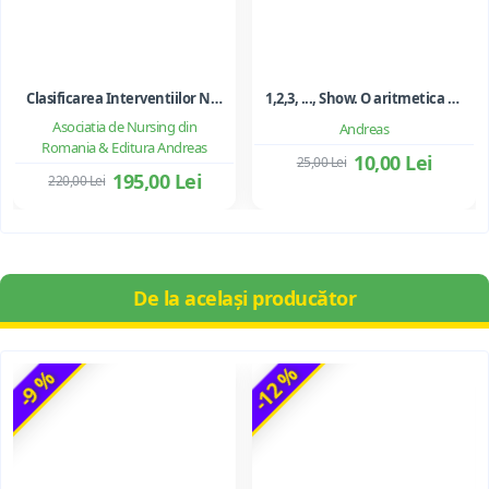
Clasificarea Interventiilor Nursing (NIC)
1,2,3, ..., Show. O aritmetica emotionala, o poezie a matematicii - Ioan Dancila
Asociatia de Nursing din
Andreas
Romania & Editura Andreas
10,00 Lei
25,00 Lei
195,00 Lei
220,00 Lei
De la același producător
-12 %
-9 %