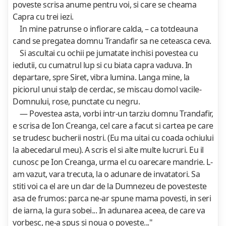
poveste scrisa anume pentru voi, si care se cheama
Capra cu trei iezi.
In mine patrunse o infiorare calda, – ca totdeauna
cand se pregatea domnu Trandafir sa ne ceteasca ceva.
Si ascultai cu ochii pe jumatate inchisi povestea cu
iedutii, cu cumatrul lup si cu biata capra vaduva. In
departare, spre Siret, vibra lumina. Langa mine, la
piciorul unui stalp de cerdac, se miscau domol vacile-
Domnului, rose, punctate cu negru.
— Povestea asta, vorbi intr-un tarziu domnu Trandafir,
e scrisa de Ion Creanga, cel care a facut si cartea pe care
se trudesc bucherii nostri. (Eu ma uitai cu coada ochiului
la abecedarul meu). A scris el si alte multe lucruri. Eu il
cunosc pe Ion Creanga, urma el cu oarecare mandrie. L-
am vazut, vara trecuta, la o adunare de invatatori. Sa
stiti voi ca el are un dar de la Dumnezeu de povesteste
asa de frumos: parca ne-ar spune mama povesti, in seri
de iarna, la gura sobei... In adunarea aceea, de care va
vorbesc, ne-a spus si noua o poveste..."