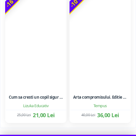
-16 %
-10 %
Cum sa cresti un copil sigur de sine ... si sa-i consolidezi autostima
Arta compromisului. Editie ne varietur - Ileana Vulpescu
Lizuka Educativ
Tempus
21,00 Lei
36,00 Lei
25,00 Lei
40,00 Lei