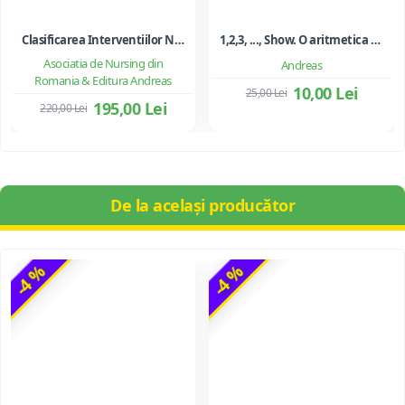
Clasificarea Interventiilor Nursing (NIC)
1,2,3, ..., Show. O aritmetica emotionala, o poezie a matematicii - Ioan Dancila
Asociatia de Nursing din
Andreas
Romania & Editura Andreas
10,00 Lei
25,00 Lei
195,00 Lei
220,00 Lei
De la același producător
-4 %
-4 %