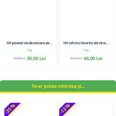
101 povesti vindecatoare pentru copii si adolescenti. Folosirea metaforelor in terapie
101 tehnici favorite ale terapiei prin joc
Trei
Trei
85,00 Lei
66,00 Lei
89,00 Lei
69,00 Lei
Te-ar putea interesa și...
-35 %
-13 %