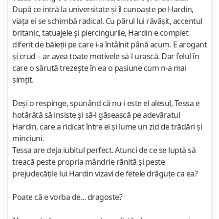
După ce intră la universitate şi îl cunoaşte pe Hardin,
viaţa ei se schimbă radical. Cu părul lui răvăşit, accentul
britanic, tatuajele şi piercingurile, Hardin e complet
diferit de băieţii pe care i-a întâlnit până acum. E arogant
şi crud – ar avea toate motivele să-l urască. Dar felul în
care o sărută trezeşte în ea o pasiune cum n-a mai
simţit.
Deşi o respinge, spunând că nu-i este el alesul, Tessa e
hotărâtă să insiste şi să-l găsească pe adevăratul
Hardin, care a ridicat între el şi lume un zid de trădări şi
minciuni.
Tessa are deja iubitul perfect. Atunci de ce se luptă să
treacă peste propria mândrie rănită şi peste
prejudecăţile lui Hardin vizavi de fetele drăguţe ca ea?
Poate că e vorba de... dragoste?