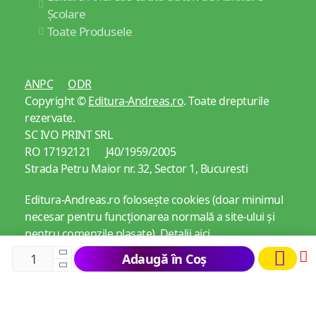
Școlare
Toate Produsele
ANPC
ODR
Copyright ©
Editura-Andreas.ro
. Toate drepturile
rezervate.
SC IVO PRINT SRL
RO 17192121 J40/1959/2005
Strada Petru Maior nr. 32, Sector 1, Bucuresti
Editura-Andreas.ro folosește cookies (doar minimul
necesar pentru funcționarea normală a site-ului și
pentru comenzile plasate).
Detalii aici
Adaugă în Coș