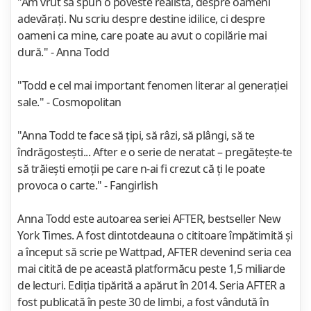
"Am vrut să spun o poveste realistă, despre oameni
adevăraţi. Nu scriu despre destine idilice, ci despre
oameni ca mine, care poate au avut o copilărie mai
dură." - Anna Todd
"Todd e cel mai important fenomen literar al generaţiei
sale." - Cosmopolitan
"Anna Todd te face să ţipi, să râzi, să plângi, să te
îndrăgosteşti... After e o serie de neratat – pregăteşte-te
să trăieşti emoţii pe care n-ai fi crezut că ţi le poate
provoca o carte." - Fangirlish
Anna Todd este autoarea seriei AFTER, bestseller New
York Times. A fost dintotdeauna o cititoare împătimită și
a început să scrie pe Wattpad, AFTER devenind seria cea
mai citită de pe această platformăcu peste 1,5 miliarde
de lecturi. Ediția tipărită a apărut în 2014. Seria AFTER a
fost publicată în peste 30 de limbi, a fost vândută în