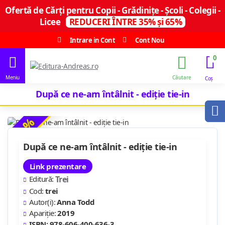
Ofertă de Cărți pentru Copii - Grădinițe - Școli - Colegii -
Licee
REDUCERI ÎNTRE 35% și 65%
Intrare in Cont
Cont Nou
0
După ce ne-am întâlnit - ediție tie-in
-10 %
După ce ne-am întâlnit - ediție tie-in
Link prezentare
Editură:
Trei
Cod:
trei
Autor(i):
Anna Todd
Apariție:
2019
ISBN: 978-606-400-636-3