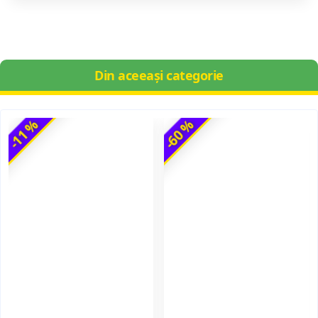
Din aceeași categorie
-11 %
-60 %