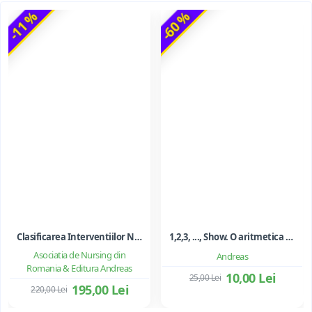
-11 %
-60 %
Clasificarea Interventiilor Nursing (NIC)
1,2,3, ..., Show. O aritmetica emotionala, o poezie a matematicii - Ioan Dancila
Asociatia de Nursing din
Andreas
Romania & Editura Andreas
10,00 Lei
25,00 Lei
195,00 Lei
220,00 Lei