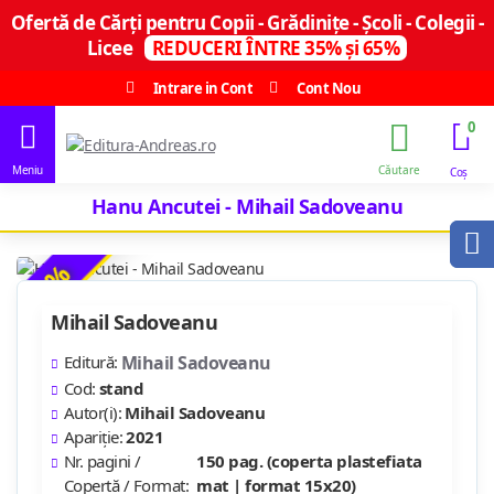
Ofertă de Cărți pentru Copii - Grădinițe - Școli - Colegii -
Licee
REDUCERI ÎNTRE 35% și 65%
Intrare in Cont
Cont Nou
0
Hanu Ancutei - Mihail Sadoveanu
-9 %
Mihail Sadoveanu
Editură:
Mihail Sadoveanu
Cod:
stand
Autor(i):
Mihail Sadoveanu
Apariție:
2021
Nr. pagini /
150 pag. (coperta plastefiata
Copertă / Format:
mat | format 15x20)