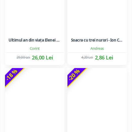
Ultimul an din viața Elenei Ceaușescu - LAVINIA BETEA
Soacra cu trei nurori - Ion Creanga
Corint
Andreas
26,00 Lei
2,86 Lei
29,00 Lei
4,20 Lei
-18 %
-20 %