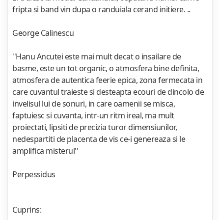
fripta si band vin dupa o randuiala cerand initiere. ..
George Calinescu
''Hanu Ancutei este mai mult decat o insailare de
basme, este un tot organic, o atmosfera bine definita,
atmosfera de autentica feerie epica, zona fermecata in
care cuvantul traieste si desteapta ecouri de dincolo de
invelisul lui de sonuri, in care oamenii se misca,
faptuiesc si cuvanta, intr-un ritm ireal, ma mult
proiectati, lipsiti de precizia turor dimensiunilor,
nedespartiti de placenta de vis ce-i genereaza si le
amplifica misterul''
Perpessidus
Cuprins: