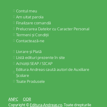
Contul meu
Am uitat parola
Finalizare comandă
Prelucrarea Datelor cu Caracter Personal
Termeni și Condiții
Contactează-ne
Livrare și Plată
Listă edituri prezente în site
Achiziții SEAP / SICAP
Editura Andreas caută autori de Auxiliare
Școlare
Toate Produsele
ANPC
ODR
Copyright ©
Editura-Andreas.ro
. Toate drepturile